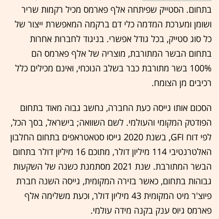
בתחום. הסטייק שפיתחה אלף פארמס מכיל רקמות שריר
ושומן ומערכת המדמה כלי דם ברקמה המאפשרת ייצור של
כל סוג סטייק, בכל גודל אפשרי. בניגוד לחברות אחרות
בתחום הבשר המתורבת, מוצריה של אלף פארמס הם
100% בשר מתורבת כבר בשלב הנוכחי, ואינם מכילים כלל
רכיבים מן הצומח.
הסכום אותו גייסה כעת החברה, נחשב גבוה מאוד בתחום
הפודטק המקומי והעולמי. לשם השוואה; בישראל, בסך הכל,
לפי דוח GFI, בשנת 2020 גייסו סטאטראפים בתחום החלבון
האלטרנטיבי 114 מיליון דולר, מתוכם 16 מיליון דולר בתחום
הבשר המתורבת. שנת 2021 מסתמנת כשנה של השקעות
גבוהות בתחום, כאשר בזירה המקומית, גייסה השנה חברת
פיוצ'ר מיט המקומית 43 מיליון דולר, וכעת משלימה אלף
פארמס גיוס ענק בקנה מידה עולמי.