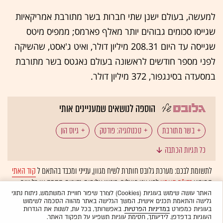
למעשה, בעולם ישנן שתי חברות בשר מתורבת אמריקאיות
שגייסו סכומים גבוהים יותר מאלף פארמס; ממפיס מיטס
שגייסה עד היום 208.31 מיליון דולר, ואיט ג'אסט, שהשיקה
לפני מספר חודשים לראשונה בעולם נאגטס בשר מתורבת
במסעדה בסינגפור, 372 מיליון דולר.
הוספה לנושאים שמעניינים אותי
בשר מתורבת
טכנולוגיה: פודטק
גיוס הון
כל תגיות הכתבה
אלף פארמס
שטראוס
לתשומת לבכם: מערכת גלובס חותרת לשיח מגוון, ענייני ומכבד בהתאם ל
קוד האתי
המופיע
בדו"ח האמון
לפיו אנו פועלים. ביטויי אלימות, גזענות, הסתה או כל שיח
בלתי הולם אחר מסוננים בצורה
אוטומטית
ולא יפורסמו באתר.
האתר עושה שימוש בעוגיות (Cookies) לצורך שיפור חוויית המשתמש, ניתוח נתוני
גלישה והתאמת תכנים אישית. המשך הגלישה באתר מהווה הסכמה לשימוש
בעוגיות כמפורט
במדיניות הפרטיות
. באפשרותך, בכל עת, לשנות את הגדרות
העוגיות בדפדפן. לידיעתך, חסימת עוגיות תשפיע על תפקוד האתר.