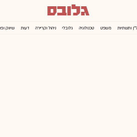
''ן ותשתיות
משפט
טכנולוגיה
גלובלי
ניהול וקריירה
דעות
שיווק ופ