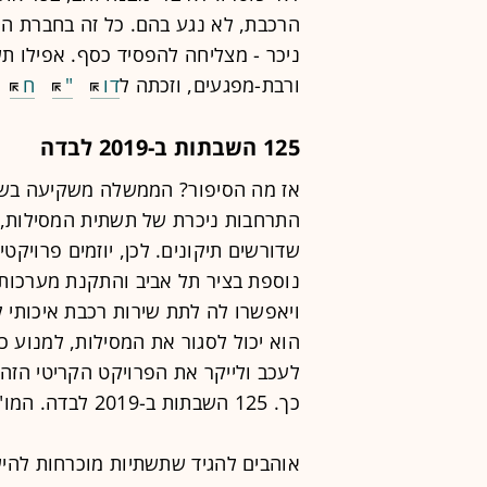
הרכבת, לא נגע בהם. כל זה בחברת ה
ניכר - מצליחה להפסיד כסף. אפילו 
ורבת-מפגעים, וזכתה ל
דו
"
ח
125 השבתות ב-2019 לבדה
אז מה הסיפור? הממשלה משקיעה בשנ
התרחבות ניכרת של תשתית המסילות, נו
שדורשים תיקונים. לכן, יוזמים פרויק
נוספת בציר תל אביב והתקנת מערכות 
ויאפשרו לה לתת שירות רכבת איכותי ל
הוא יכול לסגור את המסילות, למנוע 
לעכב ולייקר את הפרויקט הקריטי הזה 
כך. 125 השבתות ב-2019 לבדה. המו"מ תקוע, אז לא יהיו רכבות משא ביום ראשון.
אוהבים להגיד שתשתיות מוכרחות להי