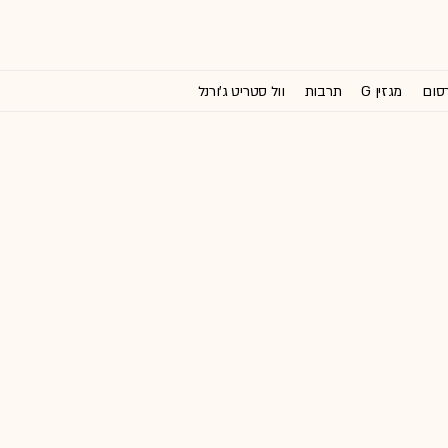
רסום
מגזין G
תרבות
וול סטריט ג'ורנל