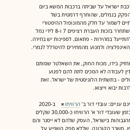
 רכבת ישראל על שביתה ברכבות המשא ביום
 הפקק בנמלים, שהוחרף דרמטית בשל
ם לשמור על חלק מהמונופול ההיסטורי
שלהם. רק לאחרונה הפקק מתחיל להשתחרר בזכות העברת רציפים 7 ו-8 לידי נמל
ייעל במהירות - פתאום, לספינות יש בחירה.
אינפלציה ולמנוע מהמחירים להיטרלל לגמרי.
מחזיק בידו, מכוח החוק, את השאלטר שסותם
ין לעבודה לא הסכים לתת להם לפגוע
לים - בתשתית הלוגיסטית של ישראל. זאת
ות יבוא וייצוא.
ם עניים: עובדי דור ב'
הרוויחו
ב-2020
כמעט 20,000 שקל בחודש בממוצע, בזמן שעובדי דור א' הרוויחו כ-30,000 שקלים
מהגבוהות בישראל, העסק שלהם לא ייסגר והם
ופן. משבר הקורונה, שללא ספק השפיע על