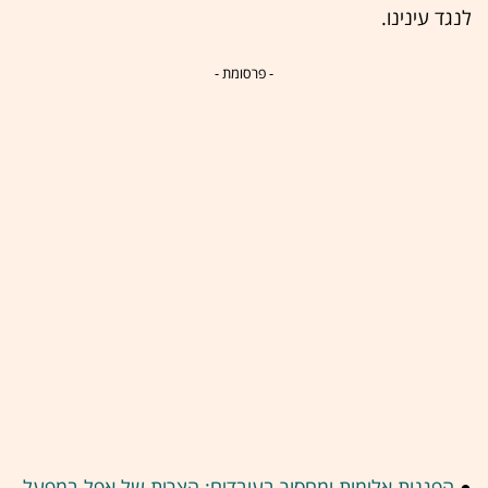
לנגד עינינו.
- פרסומת -
●
הפגנות אלימות ומחסור בעובדים: הצרות של אפל במפעל