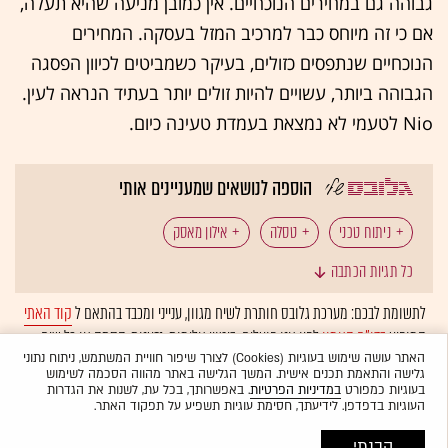
גבוהה גם במחירים הנוכחיים. אין כמובן מניעה שהיא תעלה,
אם כי זה מיוחס כבר למרכיב המזל בעסקה. המחירים
הנוכחיים שנתפסים כזולים, בעיקר כשמביטים לכיוון הפסגה
הגבוהה ביותר, עשויים להיות זולים יותר בעתיד הנראה לעין.
Nio לטעמי לא נמצאת בעמדת טעינה כיום.
הוספה לנושאים שמעניינים אותי
ניתוח טכני
טסלה
אילון מאסק
כל תגיות הכתבה
מכונית חשמלית
לתשומת לבכם: מערכת גלובס חותרת לשיח מגוון, ענייני ומכבד בהתאם ל
קוד האתי
המופיע
בדו"ח האמון
לפיו אנו פועלים. ביטויי אלימות, גזענות, הסתה או כל שיח
בלתי הולם אחר מסוננים בצורה
אוטומטית
ולא יפורסמו באתר.
האתר עושה שימוש בעוגיות (Cookies) לצורך שיפור חוויית המשתמש, ניתוח נתוני
גלישה והתאמת תכנים אישית. המשך הגלישה באתר מהווה הסכמה לשימוש
בעוגיות כמפורט
במדיניות הפרטיות
. באפשרותך, בכל עת, לשנות את הגדרות
העוגיות בדפדפן. לידיעתך, חסימת עוגיות תשפיע על תפקוד האתר.
הבנתי