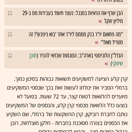
הבן שרף את הראיות במנגל: נעצר חשוד בעבירות מס ב-29
מיליון שקל
"מה פתאום יו"ר בנק מסמס ליו"ר אחר 'בוא ניפגש'? זה
מטריד מאוד"
הנדל"ן הלוגיסטי בארה"ב: המגמות שכדאי להכיר (
תוכן
שיווקי
)
קרן קלע הציעה למשקיעים תשואות גבוהות בסיכון נמוך.
ברמלי הסביר את יכולתו לעשות זאת בכך שכספי המשקיעים
מיועדים להלוואות לטווח קצר, עד 72 שעות. בפועל לא
בוצעו כלל הלוואות מכספי קרן קלע, והכספים של המשקיעים
נותבו לחברת רוביקון, קרן ההשקעות של ברמלי, שם השקיע
את הכספים בצורה מסוכנת בחברות - חלקן מוצלחות, רובן
הגדול רחוקות מכך - והביא להפסדים גדולים.