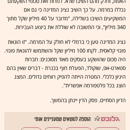
האמת, וחלק מהם השיבו שלא. למרות זאת סכומי השקעתם
נכללו במרמה. על כך השיב נציג המדינה כי גם אם
המשקיעים השיבו בשלילה, "מדובר על 40 מיליון שקל מתוך
340 מיליון", וכי התשובה לא שוללת את ביצוע העבירות.
נציג המדינה טען כי ברמלי לא חולק על המרמה. "זו הונאת
פונזי קלאסית. לקחו 100 מיליון שקל והשתמשו להונאת פונזי.
היה סכום שהושקע בעסקים מאוד מסוכנים: חברות
סטארט-אפ, שוקולד, הפעלת חוף בכנרת - דברים שאין בהם
היגיון כלכלי. המטרה הייתה להפיק רווחים גדולים. המצג
הוצג בכל פלטפורמה אפשרית".
הדיון הסתיים. פסק הדין יינתן בהמשך.
הוספה לנושאים שמעניינים אותי