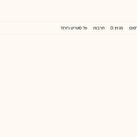
רסום
מגזין G
תרבות
וול סטריט ג'ורנל