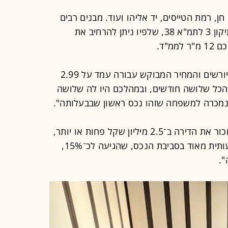
וה חן, רמת הטייסים, יד אליהו ועוד. מבנים רבים
ברובע זכאים לתוספות מלאות על פי תיקון 3 לתמ"א 38, שלפיו ניתן להרחיב את
לוי מציין כי "הדירה הייתה בבעלות 16 יורשים והמחיר המבוקש עבורה עמד על 2.99
ך הכל שלושה חודשים, ובמהלכם היו לה שלושה
 נמכרה למשפחה שזהו נכס ראשון שבבעלותה".
לוי מוסיף כי "לפני שנה היה אפשר למכור את הדירה ב־2.5 מיליון שקל פחות או יותר,
אלא שמאז הייתה עליית מחירים משמעותית מאוד בסביבת הנכס, שהגיעה לכ־15%,
".