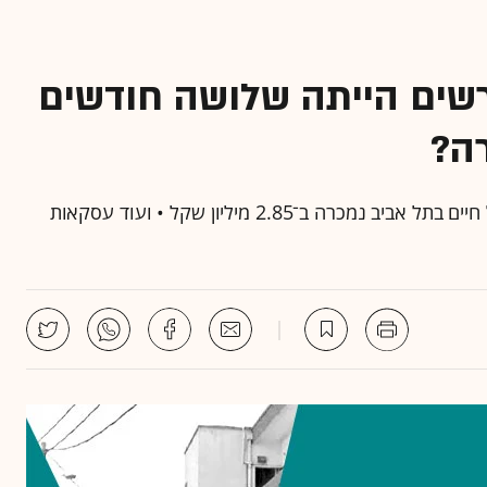
 בת"א בבעלות 16 יורשים הייתה שלושה חודשים
ה?
הדירה בשטח של 96 מ"ר ברחוב הרכבי 19 בשכונת תל חיים בתל אביב נמכרה ב־2.85 מיליון שקל • ועוד עסקאות