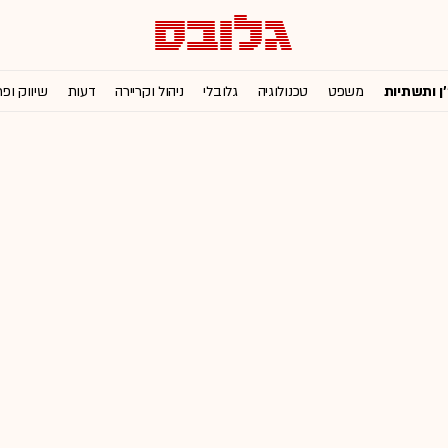
'ן ותשתיות
משפט
טכנולוגיה
גלובלי
ניהול וקריירה
דעות
שיווק ופ