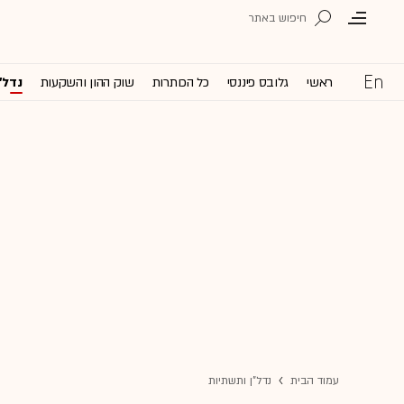
ראשי
גלובס פיננסי
כל הכותרות
שוק ההון והשקעות
נדל'
עמוד הבית
נדל"ן ותשתיות