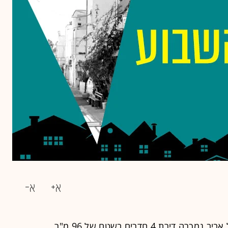
ברחוב הרכבי 19 בשכונת תל חיים בתל אביב נמכרה דירת 4 חדרים בשטח של 96 מ"ר,