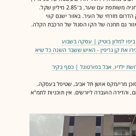
בקומה רביעית מתוך שמונה, הכוללת חניה משותפת עם שער, ב־2.85 מיליון שקל.
חיים נמצאת ברובע 9 בחלק הדרום מזרחי של העיר. באזור ישנם קווי
אזור גם תחנה של הקו הסגול של הרכבת הקלה.
ביפו למלון בוטיק | עסקה בשבוע
רו את קן גריפין - האיש ששבר השנה כל שיא
 ילדיו, אבל בפורטוגל | כסף בקיר
סוכן מרי/מקס אושן תל אביב, שטיפל בעסקה.
, והדירה הועברה ליורשים. אין תוכניות לתמ"א