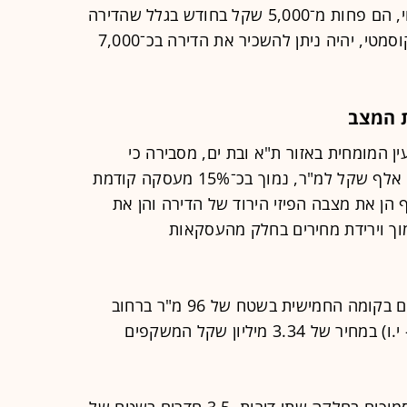
דמי השכירות עבור הדירה, להערכת לוי, הם פחות מ־5,000 שקל בחודש בגלל שהדירה
אינה משופצת. "לאחר שיפוץ, אפילו קוסמטי, יהיה ניתן להשכיר את הדירה בכ־7,000
 המצב
ן המומחית באזור ת"א ובת ים, מסבירה כי
"מחיר העסקה משקף שווי של כ־29.7 אלף שקל למ"ר, נמוך בכ־15% מעסקה קודמת
הן את מצבה הפיזי הירוד של הדירה והן את
ך וירידת מחירים בחלק מהעסקאות
"בספטמבר 2022 נמכרה דירה 4 חדרים בקומה החמישית בשטח של 96 מ"ר ברחוב
הרכבי 17 (בניין סמוך באותה החלקה - י.ו) במחיר של 3.34 מיליון שקל המשקפים
"באוגוסט ובאוקטובר נמכרו בבניינים סמוכים בחלקה שתי דירות, 3.5 חדרים בשטח של