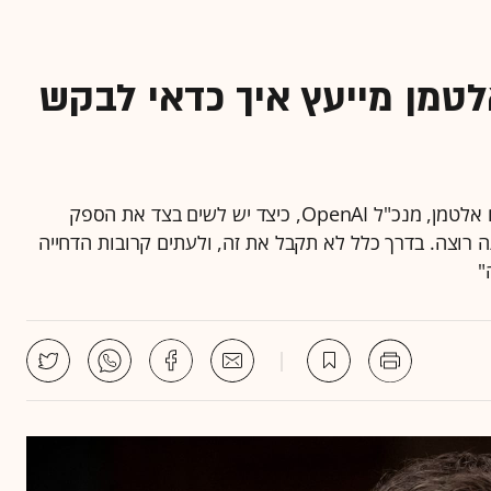
אלטמן מייעץ איך כדאי לבקש
בפודקאסט Unconfuse Me של ביל גייטס, משתף סם אלטמן, מנכ"ל OpenAI, כיצד יש לשים בצד את הספק
 רוצה. בדרך כלל לא תקבל את זה, ולעתים קרובות הדחייה
"