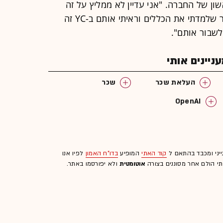
ראשון של החברה. "אני עדיין לא ממליץ על זה
עבור רוב החברות", הוסיף. "אבל לאחר שלמדתי את הכללים וראיתי אותם ב-YC זה
לשבור אותם".
יינים אותי
העלאת שכר
שכר
OpenAI
ייני ומכבד בהתאם ל
קוד האתי
המופיע
בדו"ח האמון
לפיו אנו
לתי הולם אחר מסוננים בצורה
אוטומטית
ולא יפורסמו באתר.