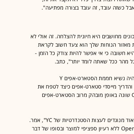
בל כשזה עובד, זה עובד בצורה מפתיעה".
נים מחושבים היא חיונית להצלחה. זה אולי לא
ת מאזור הנוחות שלך הוא צעד חשוב לקראת
א חשובה כי אי אפשר להיות צודק כל הזמן -
 מהר ככל שאתה לומד יותר", כתב.
לפני שכיהן כמנכ"ל OpenAI, אלטמן היה נשיא חממת הסטארט-אפים Y
, ייעץ והדריך מייסדי סטארט-אפים כיצד לטפח את
החברות שלהם. אלטמן ציין ש-OpenAI שונה באופן מובהק מרוב הסטארט-אפים
"OpenAI עשתה הרבה דברים שהם מאוד מנוגדים לעצות הסטנדרטיות של YC", אמר.
לדוגמה, אלטמן ושותפיו הקימו את OpenAI ללא רעיון ספציפי למוצר ובסופו של דבר