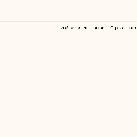
רסום
מגזין G
תרבות
וול סטריט ג'ורנל