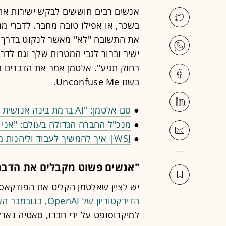
אנשים רבים חוששים לבקש ישירות את
את התשובה "לא" מאשר לנקוט בדרך "ש
ישיר וברור לגבי המטרות שלך וגם לד
רחוק תגיע". אלטמן אמר את הדברים ב
בשם Unconfuse Me.
●
סם אלטמן: "AI ברמת בינה אנושית תגיע בקרוב, אבל לא תשנה את העולם"
●
מנכ"ל החברה הגדולה בעולם: "אני אופ
●
WSJ| איך להמשיך לעבוד וליהנות מזה גם בגיל 80 ויותר
"אנשים פשוט מקבלים את הדבר
יש לציין שאלטמן הקליט את הפודקאס
הדירקטוריון של OpenAI, בנובמבר האחרון.
למיקרוסופט על ידי חברו, סאטיה נאד