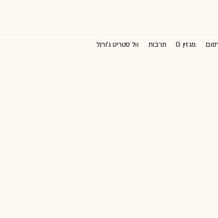
רסום
מגזין G
תרבות
וול סטריט ג'ורנל