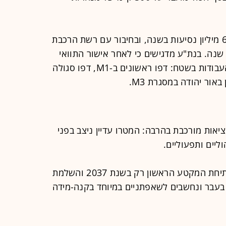
במטרו עתידות להתבצע למעלה מ-600 מיליון נסיעות בשנה, ובחיבור עם רשת הרכבת
ון נסיעות מדי שנה. בנת"ע מדגישים כי לאחר אישור התוואי
והקמת מנהלות לקווים, החלו השנה העבודות בשטח: דפו ראשונים ב-M1, דפו סגולה
יאות מורכבת בהרבה: המטרו עדיין ניצב בפני
ליים ותפעוליים.
לוחות הזמנים הרשמיים מדברים על פתיחת המקטע הראשון רק בשנת 2037 והשלמת
כבר נדחו בעבר ונחשבים לשאפתניים במיוחד בקנה-מידה