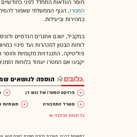
חוסר הוודאות התחדד לפני כחודשיים
המטרו
, הגוף הממשלתי שאמור להסיר
במהירות וביעילות.
במקביל, ישנם אתגרים הנדסיים ולוגיסט
לוחות הבטון למנהרות ועד פינוי כמוי
פוליטיקה, התנגדויות מקומיות וחוסר 
יקבעו אם המטרו יעמוד בלוחות הזמנים
הוספה לנושאים שמענ
פרויקט המטרו של גוש דן
מ
משרד התחבורה
תשתיות ת
כל תגיות הכתבה
רשות המטרו
מירי רגב
לתשומת לבכם: מערכת גלובס חותרת לשיח מגוון, ענ