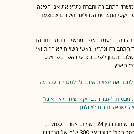
 משרד התחבורה וחברת נת"ע את אבן הפינה
ויקטי התשתית הגדולים והיקרים שבוצעו
תקווה, במעמד ראש הממשלה בנימין נתניהו,
התחבורה ונת"ע וראשי רשויות לאורך תוואי
לב התכנון לשלב ביצועי ראשון בפרויקט
ז הארץ.
 לחבר את אצולת אזרבייג'ן למכרזי הענק של
 מבטיח: "עבודות בהיקף שעוד לא ראינו"
ל ישראל חוזרת לשולחן
לפי התכנון, רשת המטרו תכלול 3 קווים, שיחברו בין 24 רשויות, אזורי תעסוקה,
מוסדות חינוך ורפואה ומוקדי מגורים. בסך-הכול מדובר על 300 ק"מ של מנהרות