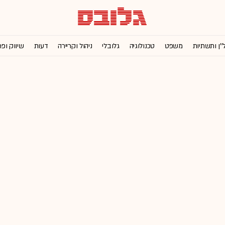
''ן ותשתיות
משפט
טכנולוגיה
גלובלי
ניהול וקריירה
דעות
שיווק ופ