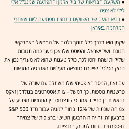
●
השקעת הבריאות של ביל אקמן וההפתעה שמנכ"ל אלי
לילי לא צפה
●
נביא הזעם של השווקים בתחזית מפתיעה ליום שאחרי
המלחמה באיראן
אקמן הוא בדרך כלל תומך נלהב של הממשל האמריקאי
הנוכחי ושל ישראל. והפוסט שלו אכן משך כמה תגובות
שליליות שהתייחסו לכך, כולל טענות שהוא לא מעריך נכון את
הנזק הכלכלי שייגרם כתוצאה מעלויות האנרגיה המגאות .
עם זאת, המסר האופטימי שלו משתלב עם שורה של
פרשנויות נוספות. כך למשל - צוות אסטרטגים בגולדמן זאקס
בראשות בן סניידר אמר כי קונצנזוס בין התחזיות מצביע על
צמיחה שנתית של 12% ברווח למניה עבור מדד S&P 500
ברבעון זה. זה יהיה הרבעון השישי ברציפות של צמיחה
דו-ספרתית ברווח למניה, הם ציינו.