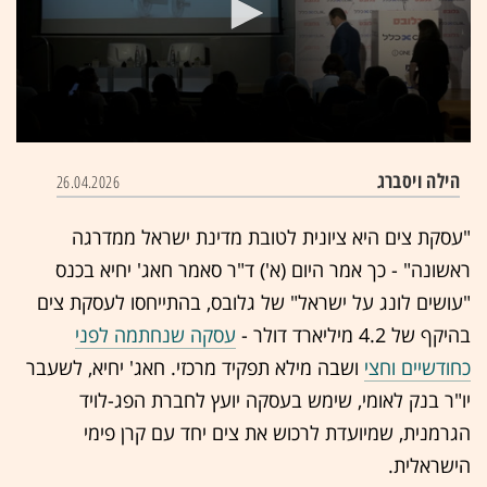
0
seconds
הילה ויסברג
26.04.2026
of
22
minutes,
"עסקת צים היא ציונית לטובת מדינת ישראל ממדרגה
46
seconds
ראשונה" - כך אמר היום (א') ד"ר סאמר חאג' יחיא בכנס
"עושים לונג על ישראל" של גלובס, בהתייחסו לעסקת צים
בהיקף של 4.2 מיליארד דולר -
עסקה שנחתמה לפני
כחודשיים וחצי
ושבה מילא תפקיד מרכזי. חאג' יחיא, לשעבר
יו"ר בנק לאומי, שימש בעסקה יועץ לחברת הפג-לויד
הגרמנית, שמיועדת לרכוש את צים יחד עם קרן פימי
הישראלית.