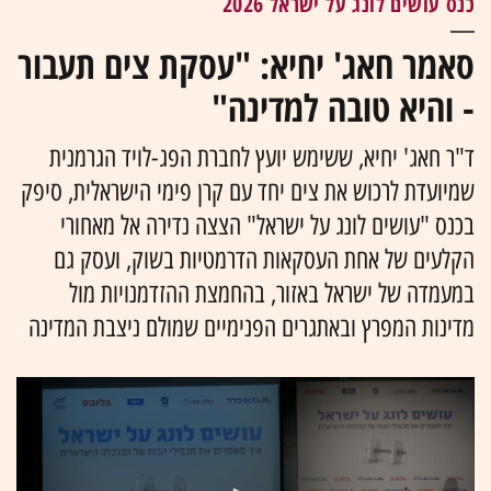
כנס עושים לונג על ישראל 2026
סאמר חאג' יחיא: "עסקת צים תעבור
- והיא טובה למדינה"
ד"ר חאג' יחיא, ששימש יועץ לחברת הפג-לויד הגרמנית
שמיועדת לרכוש את צים יחד עם קרן פימי הישראלית, סיפק
בכנס "עושים לונג על ישראל" הצצה נדירה אל מאחורי
הקלעים של אחת העסקאות הדרמטיות בשוק, ועסק גם
במעמדה של ישראל באזור, בהחמצת ההזדמנויות מול
מדינות המפרץ ובאתגרים הפנימיים שמולם ניצבת המדינה