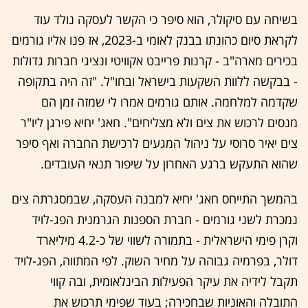
בשיחה עם סיקולר, הוא סיפר כי הקשר לעסקה נולד עוד
לקראת סיום כהונתו בבנק לאומי ב-2023, אז פנו אליו גורמים
בכירים מארה"ב - קרנות פרייבט אקוויטי ונציגי חברות גדולות
- בבקשה ללוות השקעות בישראל ובחו"ל. "זה היה בתקופה
שקדמה למלחמה. אותם גורמים אמרו לי שמזה זמן הם
מנסים לרכוש את צים ולא מצליחים". חאג' יחיא פירגן ליו"ר
צים יאיר סרוסי על ניהול המגעים לרכישת החברה ואף סיפר
שהוא התעקש ברגע האחרון על שיפור תנאי העובדים.
בהמשך התייחס חאג' יחיא למבנה העסקה, שבמסגרתה צים
נמכרת לשני גורמים - חברת הספנות הגרמנית הפג-לויד
וקרן פימי הישראלית - בתמורה לשווי של כ-4.2 מיליארד
דולר, בפרמיה גבוהה על מחיר השוק. לפי המתווה, הפג-לויד
תקבל לידיה את עיקר הפעילות הבינלאומית, ובה קווי
התובלה והאוניות שבחכירה; בעוד שפימי תרכוש את