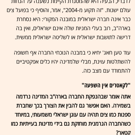
לדבריו, הבעיה היא שהמסגרת הקיימת נשענה על הנחות
עולם ישנות. "זה תקוע מ-2004", אמר, והוסיף כי בפועל צים
כבר אינה חברה ישראלית במובנה המקורי: היא נסחרת
בארה"ב, רוב בעלי המניות שלה אינם ישראלים, ואין בה
דרישה לתושבות ישראלית או לשליטה ישראלית ממשית.
עוד טען חאג' יחיא כי במבנה הנוכחי החברה אף חשופה
להשתלטות עוינת, מבלי שלמדינה יהיו כלים אפקטיביים
להתמודד עם מצב כזה.
"לקאטרים אין השפעה"
אתה אומר שבהנפקת החברה בארה"ב המדינה נרדמה
בשמירה. האם אפשר גם להבין את הצורך בכך שחברת
ספנות כמו צים תהיה עם עוגן ישראלי משמעותי, במיוחד
כשהחברה הגרמנית מוחזקת גם בידי מדינות בעייתיות כמו
קטאר?