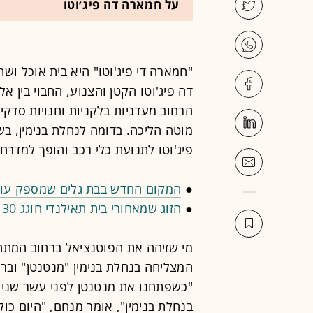
על חמארה דה פיג׳וטו
"חמארה די פיג'וטו" היא בית אוכל ושת
דה פיג'וטו הקטן והצנוע, החבוי בין אל
הרחוב מעדניות בלקניות וחנויות סדקי
מוטה הליכה. בדומה לנחלת בנימין, ב
פיג'וטו לתנועת כלי רכב והופך למדרחו
●
המקום החדש בבת גלים שמספק עוד
●
הזוג שמאחורי בית תאילנדי חוגג 30 שנה ומשיק עוד בר ומסעדה
מי שזיהה את הפוטנציאל ברחוב המת
המצליחה בנחלת בנימין "מנטנטן" ובר 
"כשפתחנו את מנטנטן לפני עשר שנים ה
בנחלת בנימין", אומר מנחם, "היום כולם