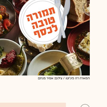
חמארה דה פיג'וטו / צילום: אמיר מנחם