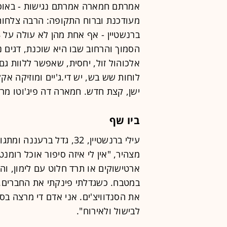
אמרתם חמארה אמרתם נגישות - באוכל 
מעודכנת וברוח התקופה: הרבה צלחות
הסמוך והרחוב שבו היא שוכנת, דגים 
אלכוהול זול, יחסית, שאפשר ללוות גם 
לוחות שש בש, יש די.ג'יים ומוזיקה א
ישן, קצת חדש. חמארה דה פיג'וטו מר
ביו שף
עילי ברנשטיין, 32, גדל ב
מצהיר, "אין לי איזה סיפור אוכל רומ
ארטישוקים או תרד חלוט עם לימון, וה
במטבח. כשגדלתי פינקתי את החברים. ב
את הסנדוויצ'ים. אני אדם די מרצה בס
לבישול ולאירוח".