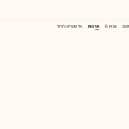
סום
מגזין G
תרבות
וול סטריט ג'ורנל