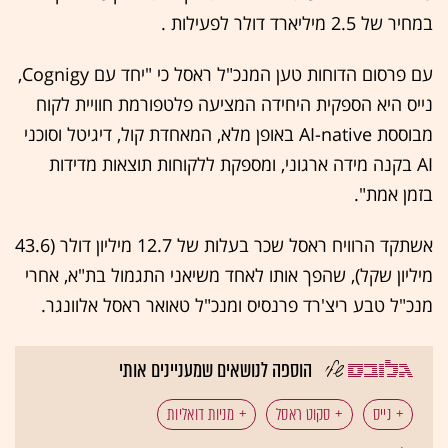
במחיר של 2.5 מיליארד דולר לפעילות .
עם פרסום הדוחות טען המנכ"ל ראסל כי "יחד עם Cognigy,
נייס היא הספקית היחידה המציעה פלטפורמת חוויית לקוח
מבוססת AI-native באופן מלא, המאחדת קול, דיגיטל וסוכני
AI בקנה מידה ארגוני, ומספקת ללקוחות תוצאות מדידות
בזמן אמת".
אשתקד הרוויח ראסל שכר בעלות של 12.7 מיליון דולר (43.6
מיליון שקל), שהפך אותו לאחד משיאני התגמול בת"א, אחרי
מנכ"ל טבע ריצ'רד פרנסיס ומנכ"ל טאואר ראסל אלוונגר.
הוספה לנושאים שמעניינים אותי
נייס
סקוט ראסל
מניות דואליות