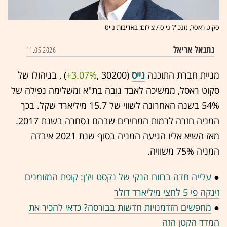
סקוט ראסל, מנכ''ל נייס / צילום: באדיבות נייס
נתנאל אריאל
11.05.2026
מניית חברת התוכנה
נייס
(30200 ,‎
+3.07%
‏) , בניהולו של
סקוט ראסל, ממשיכה לאבד גובה בת"א ומשלימה נפילה של
54% בשנה האחרונה לשווי של 15.7 מיליארד שקל. בכך
המניה חזרה לרמות המחירים שבהם נסחרה בשנת 2017.
מאז השיא אליו הגיעה המניה בסוף שנת 2021 איבדה
המניה 75% משוויה.
●
עלייה חדה ברווח הנקי של נקסט ויז'ן: קופת המזומנים
זינקה פי 5 לחצי מיליארד דולר
●
מחפשים הזדמנויות חדשות בבורסה? כדאי להכיר את
המדד הקטן הזה