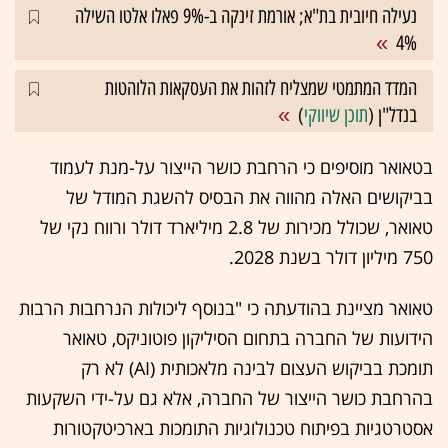
נעילה חיובית בת"א; אורמת זינקה ב-9% פאלו אלטו השילה
4%
המדד המתמטי שמצליח לזהות את העסקאות הלוהטות
בנדל"ן (
תוכן שיווקי
)
בטאואר מוסיפים כי הרחבת כושר הייצור על-מנת לעמוד
בביקושים האלה מהווה את הבסיס להשגת המודל של
טאואר, שכולל מכירות של 2.8 מיליארד דולר ורווח נקי של
750 מיליון דולר בשנת 2028.
טאואר מציינת בהודעתה כי "בנוסף ליכולות הנרחבות הרבות
הידועות של החברה בתחום הסיליקון פוטוניקס, טאואר
תומכת בביקוש העצום לבינה מלאכותית (AI) לא רק
בהרחבת כושר הייצור של החברה, אלא גם על-ידי השקעות
אסטרטגיות בפיתוח טכנולוגיות התומכות בארכיטקטורות