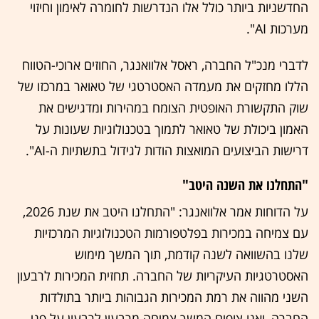
החדשניות ביותר כולל אלו הנדרשות לחומרה לאימון וחיזוי
מערכות AI".
לדברי מנכ"ל החברה, ראסל אלוואנגר, החוזים ארוכי-הטווח
הללו מחזקים את מעמדה האסטרטגי של טאואר במרכזו של
שוק התקשורת האופטית הצומח במהירות ומדגישים את
האמון ביכולת של טאואר לתמוך בטכנולוגיות שעונות על
דרישות הביצועים המואצות הודות לגידול בתשתיות ה-AI".
"התחלנו את השנה היטב"
על הדוחות אמר אלוואנגר: "התחלנו היטב את שנת 2026,
עם צמיחה במכירות בפלטפורמות הטכנולוגיות המרכזיות
שלנו בהשוואה לשנה קודמת, תוך המשך מימוש
האסטרטגיות העיקריות של החברה. תחזית המכירות לרבעון
השני מהווה את רמת המכירות הגבוהות ביותר בתולדות
החברה, ואנו צופים המשך צמיחה מרבעון לרבעון על פני