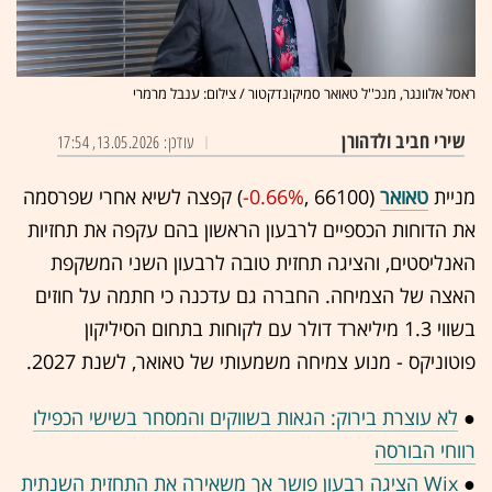
ראסל אלוונגר, מנכ''ל טאואר סמיקונדקטור / צילום: ענבל מרמרי
שירי חביב ולדהורן
עודכן: 13.05.2026, 17:54
מניית
טאואר
(66100 ,‎
-0.66%
‏) קפצה לשיא אחרי שפרסמה
את הדוחות הכספיים לרבעון הראשון בהם עקפה את תחזיות
האנליסטים, והציגה תחזית טובה לרבעון השני המשקפת
האצה של הצמיחה. החברה גם עדכנה כי חתמה על חוזים
בשווי 1.3 מיליארד דולר עם לקוחות בתחום הסיליקון
פוטוניקס - מנוע צמיחה משמעותי של טאואר, לשנת 2027.
●
לא עוצרת בירוק: הגאות בשווקים והמסחר בשישי הכפילו
רווחי הבורסה
●
Wix הציגה רבעון פושר אך משאירה את התחזית השנתית