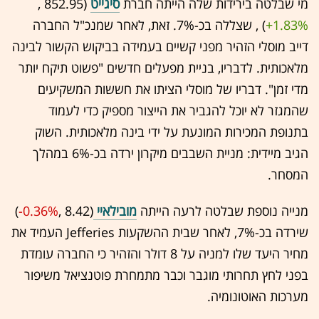
מי שבלטה בירידות שלה הייתה חברת
סיגייט
(852.95 ,‎
+1.83%
‏) , שצללה בכ-7%. זאת, לאחר שמנכ"ל החברה
דייב מוסלי הזהיר מפני קשיים בעמידה בביקוש הקשור לבינה
מלאכותית. לדבריו, בניית מפעלים חדשים "פשוט תיקח יותר
מדי זמן". דבריו של מוסלי הציתו את חששות המשקיעים
שהמגזר לא יוכל להגביר את הייצור מספיק כדי לעמוד
בתנופת המכירות המונעת על ידי בינה מלאכותית. השוק
הגיב מיידית: מניית השבבים מיקרון ירדה בכ-6% במהלך
המסחר.
מנייה נוספת שבלטה לרעה הייתה
מובילאיי
(8.42 ,‎
-0.36%
‏)
שירדה בכ-7%, לאחר שבית ההשקעות Jefferies העמיד את
מחיר היעד שלו למניה על 8 דולר והזהיר כי החברה עומדת
בפני לחץ תחרותי מוגבר וכבר מתמחרת פוטנציאל משיפור
מערכות האוטונומיה.