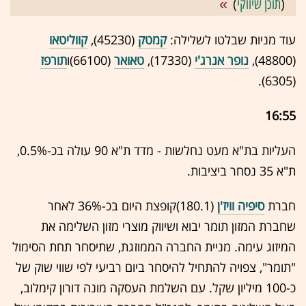
(
תוכן שיווקי
)
עוד מניות שבלטו לשלילה:
קמטק
(45230),
קווליטאו
(48800),
נופר אנרג'י
(17330),
טאואר
(66100)ו
תורפז
(6305).
16:55
העליות בת"א מעט נחלשות - מדד ת"א 90 עולה בכ-0.5%,
ת"א 35 נסחר ביציבות.
חברת
סיפיה וויז'ן
(180.1)קופצת היום בכ-36% לאחר
שחברת המזון תומר יבוא ושיווק מוצרי מזון השלימה את
המיזוג עימה. מניית החברה הממוזגת, שתיסחר תחת הסימול
"תומר", צפויה להתחיל להיסחר ביום רביעי לפי שווי שוק של
כ-100 מיליון שקל. עם השלמת העסקה מונה דורון קימלוב,