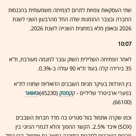
שתי העסקאות צפויות לתרום לצמיחה משמעותית בהכנסות
החברה ובצבר ההזמנות שלה החל מהרבעון השני לשנת
2026 ובאופן מלא במחצית השנייה לשנת 2026.
10:07
לאחר הפתיחה השלילית השוק עובר למגמה מעורבת, ת"א
35 בירידה קלה בעוד ת"א 90 עולה ב-0.3%.
בין היורדות בעיקר מניות השבבים הדואליות שחזרו לת"א
בפערי ארביטרז' שליליים - ק
קמטק
(45230)ו
טאואר
(66100).
וכמו שקרה אתמול בוול סטריט בה מדד חברות השבבים
(SOX) איבד 2.5%. הקשר ההפוך והלא לגמרי הגיוני בין
חברות השבבים לחברות התוכנה נמשך גם אתמול. קרן הסל