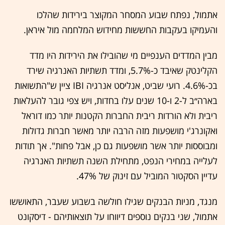
אתמול, נפתח שבוע המסחר המקוצר בירידות שהלכו
והעמיקו בעקבות החששות מחידוש המלחמה מול איראן.
מבין המדדים הענפיים מי שהובילו את הירידות היו מדד
הקלינטק שאיבד כ-5.7%, ומדד תשתיות האנרגיה שירד
בכ-4.6%. רועי שביט, אנליסט אנרגיה IBI ציין ש"התשואות
בארה״ב ל-2 ו-10 שנים עלו בחדות, ויש צפי גובר להעלאות
ריבית ולא הורדות ריבית החברות הקטנות יותר כמו דוראל
ואקונרג'י מושפעות מזה הרבה יותר מאשר חברות גדולות
ומבוססות יותר אשר מושפעות גם כן, אבל פחות". אך תודות
לעלייה במחירי הנפט, מתחילת השנה תשתיות האנרגיה
עדיין הסקטור המוביל עם זינוק של 47%.
מנגד, מניות הבנקים שגילו חולשה בשבוע שעבר, התאוששו
אתמול, שני בנקים נוספים דיווחו על תוצאותיהם - דיסקונט