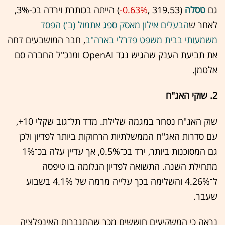
גם
טסלה
(319.53 ,‎
-0.63%
‏) הייתה בכותרת וירדה בכ-3%,
לאחר ש
הבעלים אילון מאסק ספג אתמול (ב') הפסד
משמעותי בבית משפט פדרלי בארה"ב
, חבר המושבעים דחה
את תביעת הענק שהגיש נגד OpenAI ומנכ"ל החברה סם
אלטמן.
2. שוקי האג"ח
שוק האג"ח נסחר במגמה שלילת. מדד תל־גוב שקלי 10+,
עם סדרות האג"ח הממשלתיות הרחוקות ביותר לפדיון ולכן
גם המסוכנות ביותר, ירד בכ־0.5%, אך עדיין עלה בכ־1%
מתחילת השנה. התשואה לפדיון הגלומה בו טיפסה
ל־4.26% והשלימה בכך עלייה מרמה של 4.1% בשבוע
שעבר.
נראה כי המשקיעים חוששים מכך שהתגברות האינפלציה