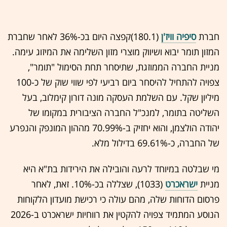
חברת
סיפיה וויז'ן
(180.1)קפצה היום בכ-36% לאחר שחברת
המזון תומר יבוא ושיווק מוצרי מזון השלימה את המיזוג עימה.
מניית החברה הממוזגת, שתיסחר תחת הסימול "תומר",
צפויה להתחיל להיסחר ביום רביעי לפי שווי שוק של כ-100
מיליון שקל. עם השלמת העסקה מונה דורון קימלוב, בעל
השליטה בתומר, למנכ"ל החברה הציבורית במקומו של
יהודה הולצמן, והוא יחזיק ב-70.99% מההון המונפק והנפרע
של החברה, כ-69.61% בדילול מלא.
מי שבלטה במיוחד לרעה והובילה את הירידות בת"א היא
מניית
ישראכרט
(1033), שצללה בכ-10%. זאת, לאחר
פרסום הדוחות שלה, מהם עולה כי רכישת מועדון הלקוחות
הנוסע המתמיד צפויה להקטין את רווחיות ישראכרט ב-2026