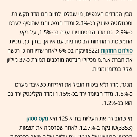
מבין המדדים הענפיים, מי שבלטו לחיוב הם מדד תקשורת
וטכנולוגיה שזינק בכ-2.3% ומדד הנפט והגז שהוסיף לערכו
כ-2.9%. גם מדד הביטחוניות עלה בכ-1.5%, על רקע
התמשכות המתיחות הביטחוניות עם איראן. בתוך כך, מניית
סולרום החזקות
(622)זינקה בכ-6% לאחר שדיווחה כי רכשה
את חברת א.ח.מ מכלולי הנדסה מורכבים תמורת כ-37 מיליון
שקל במזומן ומניות.
מנגד, מדד ת"א ביטוח הוביל את הירידות כשאיבד מערכו
כ-1.5%, מדד הביומד ירד בכ-1.15% ומדד הקלינטק ירד גם
הוא בכ-1.2%.
מי שהובילה את העליות בת"א 125 היא
מקס סטוק
(3353)שזינקה ב-12.7%, לאחר שפרסמה את תוצאות
הרבעון הראשון של 2026, עם עלייה של כ-18% בהכנסות