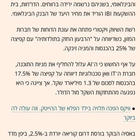
והבינלאומי, בשניהם נרשמה ירידה ברווחים. הדו"חות, בית
ההשקעות IBI הוריד את מחיר היעד של הבנק הבינלאומי.
רשת השיווק ויקטורי פתחה את עונת הדוחות של חברות
המזון, כשדיווחה על "הרבעון החזק בתולדותיה" עם קפיצה
של 25% בהכנסות והמניה זינקה.
על אף החשש כי ה־AI עלול להחליף את מניות התוכנה,
חברת ה־IT וואן טכנולוגיות דיווחה על קפיצה של 17.5%
בהכנסות לסכום של 1.3 מיליארד שקל. אך ציינה כי היא
נפגעה מהתחזקות השקל מול הדולר.
●
וויקס הפכה תלויה בילד הפלא של ההייטק. וזה עולה לה
ביוקר
באסיה הבוקר בורסת דרום קוריאה יורדת ב-2.5%, ביפן מדד