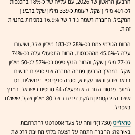
הרבעון הראשון של 2026, עם עלייה של כ-18% בהכנסות
לכ-401 מיליון שקל, לעומת כ-339 מיליון שקל ברבעון
המקביל. החברה רשמה גידול של 16.9% במכירות בחנויות
זהות.
הרווח הגולמי צמח בכ-28% לכ-183 מיליון שקל, ושיעורו
עלה ל-45.6% מההכנסות. הרווח התפעולי עלה בכ-74%
לכ-77 מיליון שקל, והרווח הנקי טיפס בכ-57% לכ-50 מיליון
שקל. במהלך הרבעון פתחה החברה שני סניפים חדשים
בבאר שבע ובאור עקיבא, וסגרה סניף זכיין בירושלים. נכון
למועד פרסום הדוח היא מפעילה 64 סניפים בישראל. במרץ
אישר הדירקטוריון חלוקת דיבידנד של 80 מיליון שקל, ששולם
באפריל.
טראלייט
(1730)דיווחה על צעד אסטרטגי להתרחבות
באירופה: החברה חתמה על הצעה בלתי מחייבת לרכישת