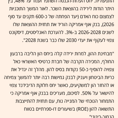
התפעולית. יחס העלות-הכנסה השתפר ועמד על 48%, בין
היתר הודות לירידה בהוצאות השכר. לאור המשך התוכניות
לצמצום כוח האדם (יעד הפחתה של כ-600 תקנים עד סוף
2026), בנק אוף אמריקה הוריד את תחזית ההוצאות שלו
לשנים 2026-2028 ב-3%. להערכת האנליסטים, דיסקונט
צפוי לעקוף את יעדי 2030 שלו כבר בשנת 2028".
"מבחינת ההון, למרות ירידה קלה ביחס הון הליבה ברבעון
החולף, המכירה הקרבה של חברת כרטיסי האשראי כאל
צפויה להוסיף כ-50 נקודות בסיס להון. מהלך זה יגדיל את
כריות הביטחון ויעניק לבנק גמישות רבה יותר להמשך צמיחה
או להחזר הון למשקיעים, כאשר יחס חלוקת הדיבידנד צפוי
להישאר על 50%. לסיכום, מעריכים בבנק אוף אמריקה כי
התמחור הנוכחי של המנייה נוח, עם תחזית להתייצבות
התשואה להון (ROE) בשיעורים דו-ספרתיים בטווח
הנמוך-בינוני".