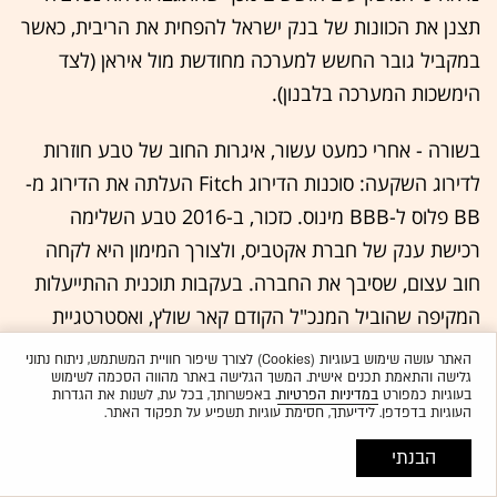
תצנן את הכוונות של בנק ישראל להפחית את הריבית, כאשר
במקביל גובר החשש למערכה מחודשת מול איראן (לצד
הימשכות המערכה בלבנון).
בשורה - אחרי כמעט עשור, איגרות החוב של טבע חוזרות
לדירוג השקעה: סוכנות הדירוג Fitch העלתה את הדירוג מ-
BB פלוס ל-BBB מינוס. כזכור, ב-2016 טבע השלימה
רכישת ענק של חברת אקטביס, ולצורך המימון היא לקחה
חוב עצום, שסיבך את החברה. בעקבות תוכנית ההתייעלות
המקיפה שהוביל המנכ"ל הקודם קאר שולץ, ואסטרטגיית
הצמיחה של המנכ"ל הנוכחי ריצ'רד פרנסיס, החברה נמצאת
האתר עושה שימוש בעוגיות (Cookies) לצורך שיפור חוויית המשתמש, ניתוח נתוני
גלישה והתאמת תכנים אישית. המשך הגלישה באתר מהווה הסכמה לשימוש
היום במקום שונה, בסוכנות הדירוג מכירים בכך.
בעוגיות כמפורט
במדיניות הפרטיות
. באפשרותך, בכל עת, לשנות את הגדרות
העוגיות בדפדפן. לידיעתך, חסימת עוגיות תשפיע על תפקוד האתר.
תשואות אג"ח ממשלת ארה"ב ממשיכות לעלות היום. ברקע
הבנתי
גל מכירות בשוקי האג"ח העולמיים ומפגש שרי האוצר של