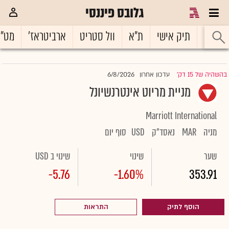
גלובס פיננסי
ראשי
תיק אישי
ת"א
וול סטריט
ארביטראז'
מט"
6/8/2026
בהשהיה של 15 דק'
עדכון אחרון
|
מניית מריוט אינטרנשיונל
Marriott International
מניה
MAR
נאסד"ק
USD
סוף יום
שער
שינוי
שינוי ב USD
-5.76
-1.60%
353.91
הוסף לתיק
התראות