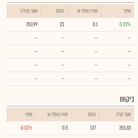
שינוי
₪ שווי באלפי
כמות
שער מכירה
353.99
23
0.1
0.02%
--
--
--
--
--
--
--
--
--
--
--
--
--
--
--
--
ביקוש
שער קניה
כמות
₪ שווי באלפי
שינוי
-0.02%
0.5
137
353.83