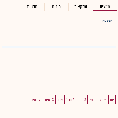
תמצית
עסקאות
פורום
חדשות
השוואה
יום
שבוע
חודש
3 חוד'
6 חוד'
שנה
3 שנים
כל המידע