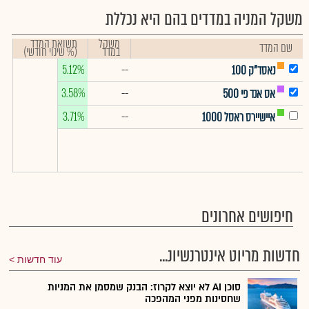
משקל המניה במדדים בהם היא נכללת
משקל
תשואת המדד
שם המדד
במדד
(% שינוי חודשי)
5.12%
--
נאסד"ק 100
3.58%
--
אס אנד פי 500
3.71%
--
איישיירס ראסל 1000
חיפושים אחרונים
חדשות מריוט אינטרנשיונ...
עוד חדשות
סוכן AI לא יוצא לקרוז: הבנק שמסמן את המניות
שחסינות מפני המהפכה