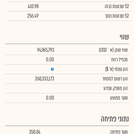
52 שבועות גבוה
410.98
52 שבועות נמוך
256.49
שווי
שווי שוק
(א` USD)
94,965,793
מכפיל רווח
0.00
הון עצמי
(א' $)
הון רשום למסחר
268,333,173
הון מונפק ונפרע
שער ממוצע
0.00
נתוני פתיחה
שער פתיחה
358.84