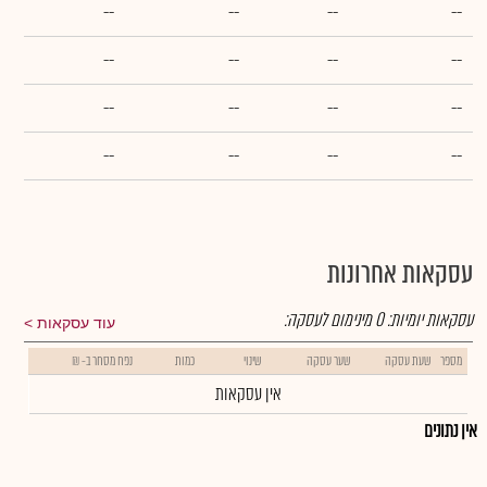
--
--
--
--
--
--
--
--
--
--
--
--
--
--
--
--
עסקאות אחרונות
עסקאות יומיות:
0
מינימום לעסקה:
עוד עסקאות
מספר
שעת עסקה
שער עסקה
שינוי
כמות
נפח מסחר ב- ₪
אין עסקאות
אין נתונים