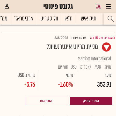
גלובס פיננסי
ראשי
תיק אישי
ת"א
וול סטריט
ארביטראז'
מט"
6/8/2026
בהשהיה של 15 דק'
עדכון אחרון
|
מניית מריוט אינטרנשיונל
Marriott International
מניה
MAR
נאסד"ק
USD
סוף יום
שער
שינוי
שינוי ב USD
-5.76
-1.60%
353.91
הוסף לתיק
התראות