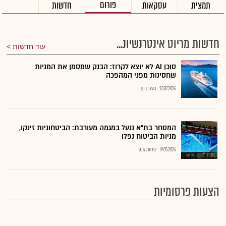
פורום
תמצית
עסקאות
חדשות
חדשות מריוט אינטרנשיונ...
עוד חדשות
סוכן AI לא יוצא לקרוז: הבנק שמסמן את המניות
שחסינות מפני המהפכה
23.07.2026
בועז בן נון
המסחר בת"א ננעל במגמה מעורבת: הביטחוניות זינקו,
מניות הביטוח נפלו
19.05.2026
שירות גלובס
הצעות פרסומיות