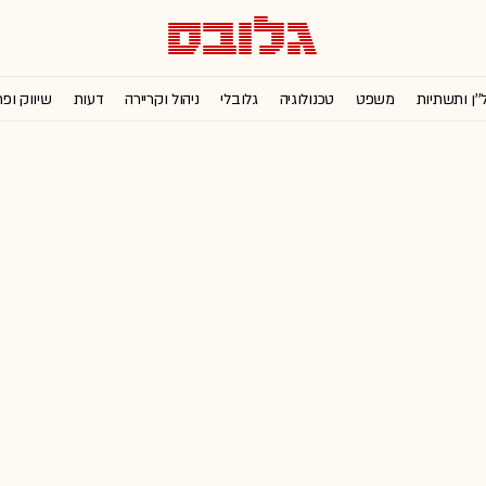
''ן ותשתיות
משפט
טכנולוגיה
גלובלי
ניהול וקריירה
דעות
שיווק ופ