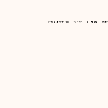
רסום
מגזין G
תרבות
וול סטריט ג'ורנל