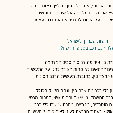
אירופי, אורוסלה פון דר ליין, נאום דרמטי
א אמרה. "זו מלחמה על אירופה חופשית
נו... על הזכות להגדיר את עתידנו בעצמנו...
 החדשות שבדרך לישראל
לה לכם רכב בסניפי הרשת?
רת בין אירופה לרוסיה סביב המלחמה
לים להתאים לא פחות לצורך להגן על התעשייה
ץ מצד סין, בהובלת תעשיית הרכב הסינית.
 כלי רכב מתוצרת סין, ונתח השוק הכולל
שלהם הוכפל מכ-3% ל-6%, ובפלח הרכב החשמלי מ-7% ליותר מ-9%, למרות מכסי
ם מוטרדים, בינתיים, מתרחיש שבו כלי רכב
מתוצרת סין יתפסו נתח שוק של 50%-70% בעתיד הנראה לעין, לאירופים, שתעשיית