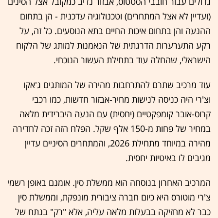
גדולים עבור חובבי הסטטוס, אבזור נדיב כמקובל אצל הסינים
(ועדיין לא אצל המתחרים) וטכנולוגיה עדכנית - הן בתחום
ההנעה והן בתחום איכות החיים בתא הנוסעים. כל זה, על
רקע התערערות הדרגתית של הנאמנות למותג של הלקוח
הישראלי, שהחלה עוד בתחילת העשור הנוכחי.
עוד מרכיב שתרם להתרחבות מהירה של המותגים ג'אקו
וצ'רי היה כניסה לנישות מחיר-אבזור חדשות, כמו רכבי
קרוס-אובר קומפקטיים (יחסית) עם הנעה היברידית מלאה
במחיר של פחות מ-150 אלף שקל. הפלח הזה זכה לחדירה
מהירה במיוחד מתחילת 2026, והמתחרים הסיניים עדיין
מגיבים לו באיטיות יחסית.
המרכיב האחרון בנוסחה הוא ממשלת סין. אומנם באופן רשמי
צ'רי מוטורס היא כיום חברה ציבורית מונפקת, וממשלת סין
כבר לא מחזיקה בבעלות מלאה עליה, אלא "רק" בנתח של