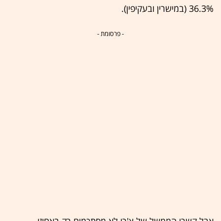
36.3% (במישרין ובעקיפין).
- פרסומת -
אבל קשרי הממשל של צ'רי לא מסתכמים רק באחוזי