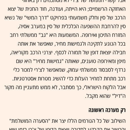
האחזקה הרשמיים; היא הייתה, ועודנה, חוד החנית של יצוא
הרכב של סין וחלק משמעותי בפרויקט "דרך המשי" של נשיא
סין להרחבת ההשפעה הכלכלית של סין במערב אסיה,
המזרח התיכון ואירופה. המשמעות היא "גב" ממשלתי רחב
בכל הנוגע לתקינה ולגמישות מחיר, שאפשר את אותה
חבילה יוצאת דופן של תמורה לכסף. יצרני הרכב מקוריאה,
מיפן ומאירופה טוענים, שאותה "גמישות מחיר" היא שם
נרדף לסבסוד ממשלתי עמוק, שמאפשר לצ'רי למכור כלי
רכב מתחת למחיר העלות כדי להשיג מטרות אסטרטגיות.
אבל הלקוח הישראלי, כך מסתבר, לא ממש מתעניין מה מקור
ה"דיל" שהוא מקבל.
רק מערכה ראשונה
השילוב של כל הגורמים הללו יצר את "הסערה המושלמת"
והכשיר את הקרקע לחדירה יוצאת הדופן של צ'רי בזמן שיא.