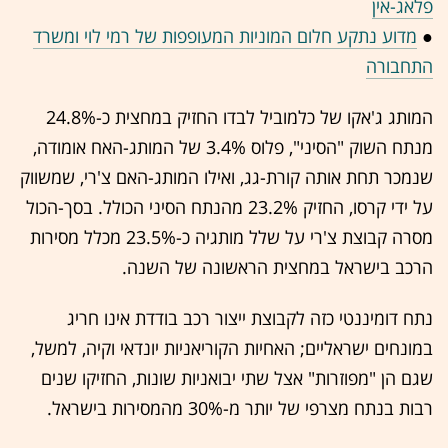
פלאג-אין
●
מדוע נתקע חלום המוניות המעופפות של רמי לוי ומשרד
התחבורה
המותג ג'אקו של כלמוביל לבדו החזיק במחצית כ-24.8%
מנתח השוק "הסיני", פלוס 3.4% של המותג-האח אומודה,
שנמכר תחת אותה קורת-גג, ואילו המותג-האם צ'רי, שמשווק
על ידי קרסו, החזיק 23.2% מהנתח הסיני הכולל. בסך-הכול
מסרה קבוצת צ'רי על שלל מותגיה כ-23.5% מכלל מסירות
הרכב בישראל במחצית הראשונה של השנה.
נתח דומיננטי כזה לקבוצת ייצור רכב בודדת אינו חריג
במונחים ישראליים; האחיות הקוריאניות יונדאי וקיה, למשל,
שגם הן "מפוזרות" אצל שתי יבואניות שונות, החזיקו שנים
רבות בנתח מצרפי של יותר מ-30% מהמסירות בישראל.