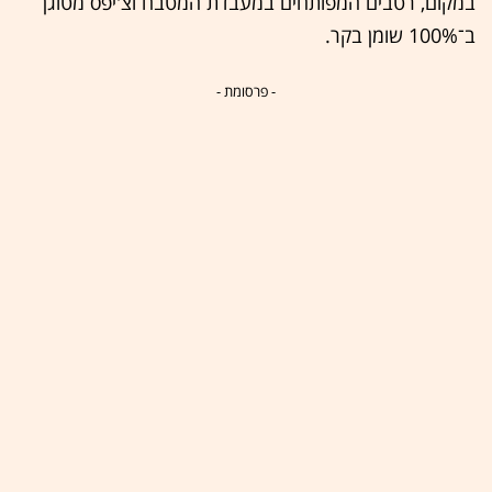
במקום, רטבים המפותחים במעבדת המטבח וצ'יפס מטוגן
ב־100% שומן בקר.
- פרסומת -