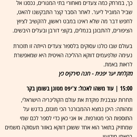
כך, במרחק כמה צעדים מאחורי בתי המגורים, נכסנו אל
שביל המוביל ליער. לאחר הסבר קצר התבקשנו להאט,
לחפש דבר מה שלא ראינו במבט ראשון, להקשיב לציוץ
הציפורים, להתבונן בנמלים, בקוצי דורבן ובעלים היבשים.
בעולם שבו כולנו עסוקים בלספור צעדים הייתה זו תזכורת
נעימה שלפעמים דווקא ההליכה האיטית היא שמאפשרת
לראות באמת.
מקלחת יער יפנית - חנה סירקיס כץ
15:00 | עוד משהו לאכול: צ'יפס מטוגן בשומן בקר
תחרות עצבנית פוקדת את עולם הקולינריה הישראלי,
ומהותה: היכן נמצא ההמבורגר הכי מוגזם, בדגש על
התוספות הכי מטורפות. אז אני כאן כדי לספר לכם שמי
שמחזיק בתואר הוא אחד ששוכן דווקא באזור תעסוקה משמים
בפאתי מודיעין.