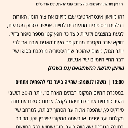
מוזיאון מורשת החשמונאים / צילום: קובי הראתי, תים אדריכלים
זהו מוזיאון אינטראקטיבי שבו מזיזים את ציר הזמן, האורות
נדלקים והסיפורים מתעוררים לחיים. אפשר לסרוק מטבעות,
לגעת במוצגים ולגלות כיצד כל חפץ קטן מספר סיפור גדול.
דווקא שבר מקטרת מהתקופה העות'מאנית שבה את לבי
יותר מכול, משום שהזכיר שההיסטוריה מורכבת בסופו של
דבר מחיי היומיום של אנשים.
מוזיאון מורשת החשמונאים (גם בשבת)
13:00 | משהו לנשמה: שהייה ביער כדי להפחית מתחים
במסגרת המיזם המקומי "בתים מארחים", יותר מ-30 תושבי
העיר פותחים את דלתותיהם לקהל. אנחנו פגשנו את חנה
סירקיס כץ, שהפכה את היער הסמוך לביתה, למרחב של
מקלחת יער יפנית, או בשמה המקורי שינרין יוקו. מדובר
בתורה הגורסת ששהייה ביער, תוך שימוש בכל החושים