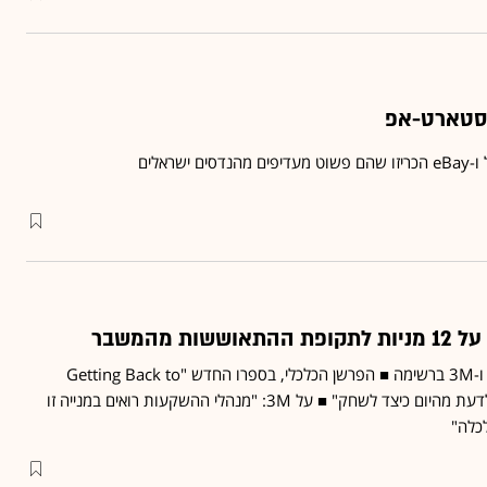
הסטארט-אפ
שראלים
ות מהמשבר
קטרפילר, HP, ג'יי.פי מורגן ו-3M ברשימה ■ הפרשן הכלכלי, בספרו החדש "Getting Back to
Even": "כדאי למשקיעים לדעת מהיום כיצד לשחק" ■ על 3M: "מנהלי ההשקעות רואים במנייה זו
לכלה"