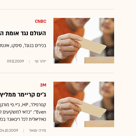
CNBC
העולם נגד אומת 
בכירים בגוגל, סיסקו, אינטל ו-eBay הכריזו שהם פשוט מעדיפים מהנדסים י
יזהר שי
09.11.2009
3M
ג'ים קריימר ממליץ על 12 מניות לתקופת ההתאושש
כאידיאלית לכל ריבאונד בכ
מירה עוואד
24.10.2009