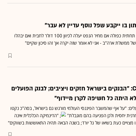
תון בו ייקבע שפל נוסף עדיין לא עבר"
רוביני: "השוק עלול לרשום תחתית כפולה אם מחיר הנפט יעלה לכיוון 100 דולר לחבית ואם יבהלו
 ממשלת ארה"ב - אני לא אומר שזה יקרה אך זהו סיכון שקיים"
שרי אריסון ל-CNBC: "הבנקים בישראל חזקים ויציבים; לבנק הפועלים
א היתה כל חשיפה לקרן מיידוף"
ם: "על אף שהמשבר הפיננסי העולמי מורגש גם בישראל, בסה"כ נקטו
נית יחסית ולכן הפגיעה בהם מוגבלת"
"הדינמיקה הכלכלית אינה
ו מצויים כעת בשיאו של גל יורד; בשנה הבאה תהיה התאוששות בשווקים"