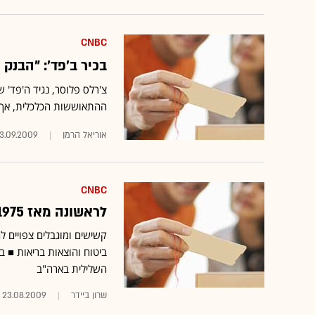
CNBC
בכיר ב'פד': "הבנק
צ'רלס פלוסר, נגיד ה'פד' 
ההתאוששות הכלכלית, אך ה
אוריאל הרמן
3.09.2009
CNBC
לראשונה מאז 1975 - מקבלי הקצבאות בארה"ב לא יזכו להעלאה
קשישים ומוגבלים צפויים ל
ביטוח והוצאות בריאות ■ ב
השלילית בארה"ב
שרון ביידר
23.08.2009