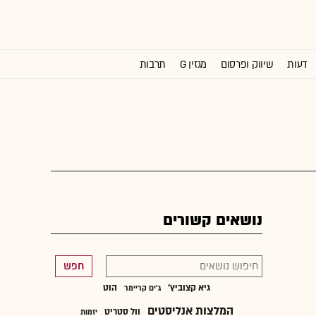
דעות
שיווק ופרסום
מגזין G
תרבות
וול סטריט ג'ורנל
נושאים קשורים
חפש
גיא קצוביץ'
הוט
ג'ים קריימר
המלצות אנליסטים
וול סטריט
יזמות