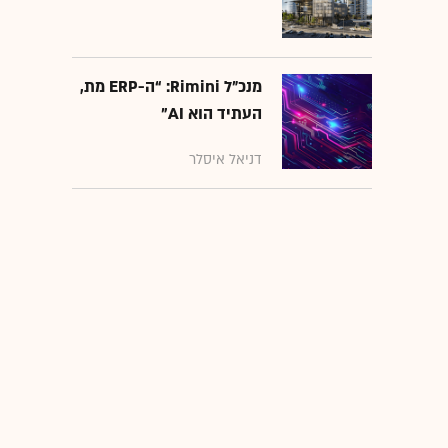
מנכ״ל Rimini: “ה-ERP מת,
העתיד הוא AI"
דניאל איסלר