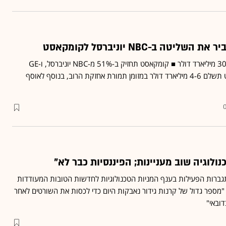
טה ב-NBC יוניברסל לקומקאסט
שוויה של NBC יוניברסל - 30 מיליארד דולר ■ קומקאסט תחזיק ב-51% מ-NBC יוניברסל, ו-GE
תחזיק ב-49% ■ קומקאסט תשלם 4-6 מיליארד דולר במזומן תמורת אחזקת הרוב, בנוסף לאוסף
0
נולוגיה שוב מעניינות; הפיננסיות כבר לא"
ברות הפעילות בענף המניות הטכנולוגיות לחדשות הטובות המעודדות
"מספר גדול של קרנות גידור נאבקות היום כדי לכסות את השורטים לאחר
ובאי"