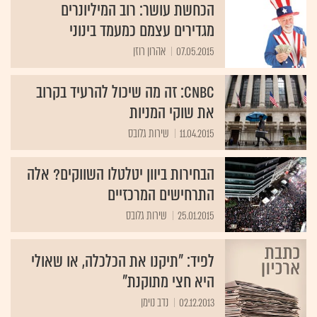
הכחשת עושר: רוב המיליונרים
מגדירים עצמם כמעמד בינוני
07.05.2015
אהרון רוזן
CNBC: זה מה שיכול להרעיד בקרוב
את שוקי המניות
11.04.2015
שירות גלובס
הבחירות ביוון יטלטלו השווקים? אלה
התרחישים המרכזיים
25.01.2015
שירות גלובס
לפיד: "תיקנו את הכלכלה, או שאולי
היא חצי מתוקנת"
02.12.2013
נדב נוימן