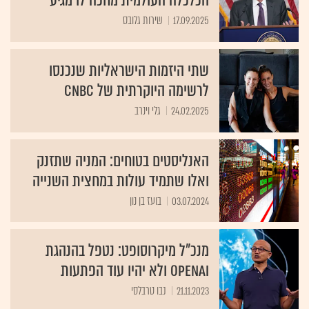
הכלכלה העולמית מחכה לו מגיע
17.09.2025
שירות גלובס
שתי היזמות הישראליות שנכנסו
לרשימה היוקרתית של CNBC
24.02.2025
גלי וינרב
האנליסטים בטוחים: המניה שתזנק
ואלו שתמיד עולות במחצית השנייה
03.07.2024
בועז בן נון
מנכ"ל מיקרוסופט: נטפל בהנהגת
OpenAI ולא יהיו עוד הפתעות
21.11.2023
נבו טרבלסי