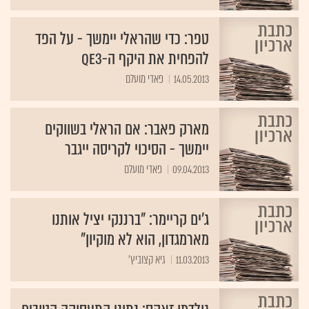
טפר: כדי שהראלי יימשך - על הפד
להפחית את היקף ה-QE3
14.05.2013
פאדי מועלם
מארק פאבר: אם הראלי בשווקים
יימשך - הסיכוי לקריסה ייגבר
09.04.2013
פאדי מועלם
ג'ים קריימר: "ברננקי יציל אותנו
מארמגדון, הוא לא מוקיון"
11.03.2013
גיא קצוביץ'