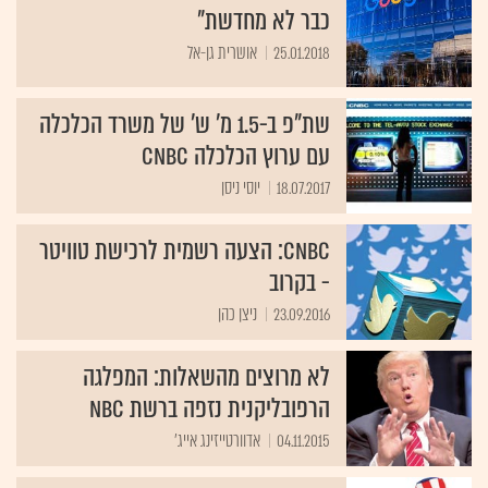
כבר לא מחדשת"
25.01.2018
אושרית גן-אל
שת"פ ב-1.5 מ' ש' של משרד הכלכלה
עם ערוץ הכלכלה CNBC
18.07.2017
יוסי ניסן
CNBC: הצעה רשמית לרכישת טוויטר
- בקרוב
23.09.2016
ניצן כהן
לא מרוצים מהשאלות: המפלגה
הרפובליקנית נזפה ברשת NBC
04.11.2015
אדוורטייזינג אייג'