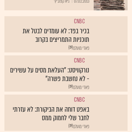
07.02.2013
גיא קצוביץ'
CNBC
בכיר בפד: לא עומדים לבטל את
תוכניות התמריצים בקרוב
{19}
פאדי מועלם
CNBC
נורקוויסט: "העלאת מסים על עשירים
- לא נחשבת פשרה"
{19}
פאדי מועלם
CNBC
באפט דוחה את הביקורת: לא עזרתי
לחבר שלי לחמוק ממס
{19}
פאדי מועלם