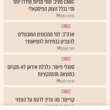
CNBC מציג: שתי מניות שירדו יותר
מדי בגלל הצוק הפיסקאלי
{19}
שירות גלובס
CNBC
ארה"ב: למי מתכוונים המובטלים
להצביע בבחירות לנשיאות?
{19}
פאדי מועלם
CNBC
סטנלי פישר: כלכלת איראן לא תקרוס
כתוצאה מהסנקציות
{19}
שירות גלובס
CNBC
קריימר: מה צריך לדעת על הצפוי
בשווקים החודש?