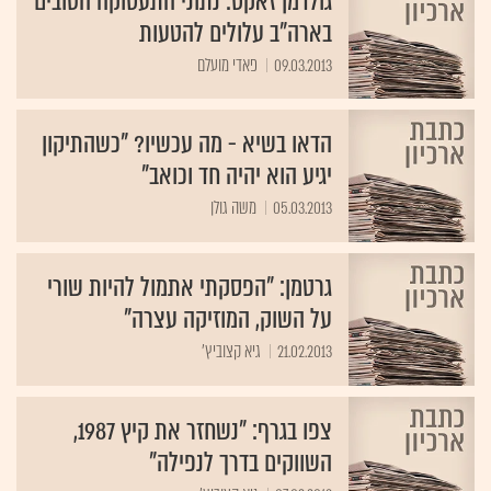
גולדמן זאקס: נתוני התעסוקה הטובים
בארה"ב עלולים להטעות
09.03.2013
פאדי מועלם
הדאו בשיא - מה עכשיו? "כשהתיקון
יגיע הוא יהיה חד וכואב"
05.03.2013
משה גולן
גרטמן: "הפסקתי אתמול להיות שורי
על השוק, המוזיקה עצרה"
21.02.2013
גיא קצוביץ'
צפו בגרף: "נשחזר את קיץ 1987,
השווקים בדרך לנפילה"