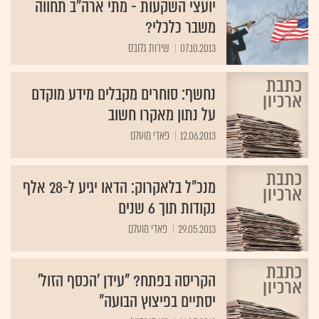
משבר כלכלי?
07.10.2013
שירות גלובס
נחשף: סוחרים מקבלים מידע מוקדם
על נתון מאקרו חשוב
12.06.2013
פאדי מועלם
מנכ"ל בלאקרוק: הדאו יגיע ל-28 אלף
נקודות תוך 6 שנים
29.05.2013
פאדי מועלם
הקריסה בפתח? "עידן 'הכסף הזול'
יסתיים בפיצוץ הבועה"
16.05.2013
גיא קצוביץ'