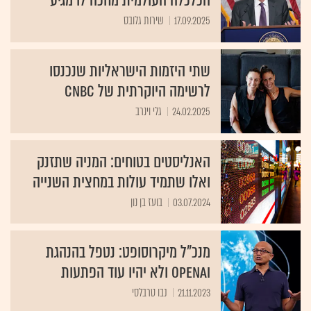
הכלכלה העולמית מחכה לו מגיע
17.09.2025
שירות גלובס
שתי היזמות הישראליות שנכנסו
לרשימה היוקרתית של CNBC
24.02.2025
גלי וינרב
האנליסטים בטוחים: המניה שתזנק
ואלו שתמיד עולות במחצית השנייה
03.07.2024
בועז בן נון
מנכ"ל מיקרוסופט: נטפל בהנהגת
OpenAI ולא יהיו עוד הפתעות
21.11.2023
נבו טרבלסי