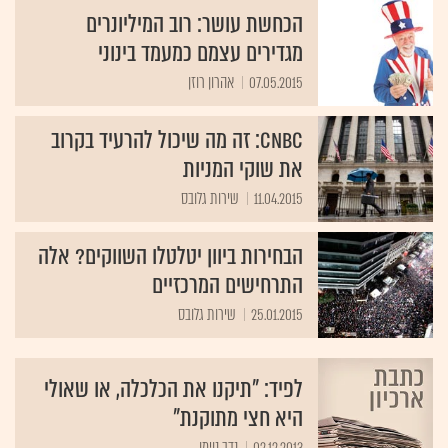
הכחשת עושר: רוב המיליונרים
מגדירים עצמם כמעמד בינוני
07.05.2015
אהרון רוזן
CNBC: זה מה שיכול להרעיד בקרוב
את שוקי המניות
11.04.2015
שירות גלובס
הבחירות ביוון יטלטלו השווקים? אלה
התרחישים המרכזיים
25.01.2015
שירות גלובס
לפיד: "תיקנו את הכלכלה, או שאולי
היא חצי מתוקנת"
02.12.2013
נדב נוימן