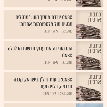
CNBC יורדת ממסך הוט: "מנהלים
מגעים מול פלטפורמות אחרות"
14.11.2013
לי-אור אברבך
הוט מורידה את ערוץ חדשות הכלכלה
CNBC
13.11.2013
לי-אור אברבך
CNBC: בועות נדל"ן בישראל, קנדה,
נורבגיה, בלגיה ועוד
28.10.2013
שירות גלובס
יועצי השקעות - מתי ארה"ב תחווה