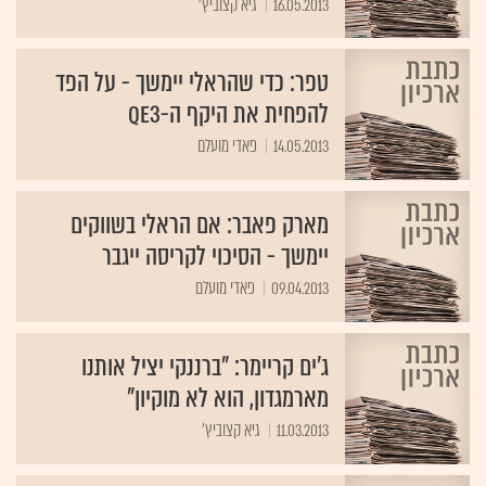
טפר: כדי שהראלי יימשך - על הפד
להפחית את היקף ה-QE3
14.05.2013
פאדי מועלם
מארק פאבר: אם הראלי בשווקים
יימשך - הסיכוי לקריסה ייגבר
09.04.2013
פאדי מועלם
ג'ים קריימר: "ברננקי יציל אותנו
מארמגדון, הוא לא מוקיון"
11.03.2013
גיא קצוביץ'