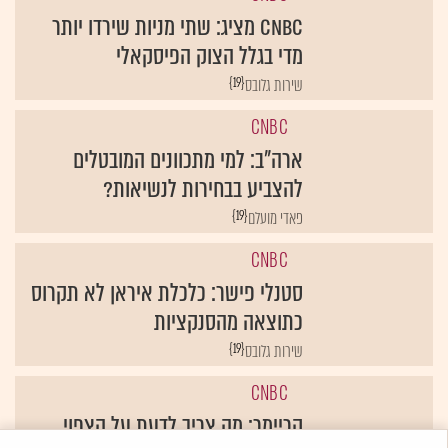
CNBC מציג: שתי מניות שירדו יותר
מדי בגלל הצוק הפיסקאלי
{19}
שירות גלובס
CNBC
ארה"ב: למי מתכוונים המובטלים
להצביע בבחירות לנשיאות?
{19}
פאדי מועלם
CNBC
סטנלי פישר: כלכלת איראן לא תקרוס
כתוצאה מהסנקציות
{19}
שירות גלובס
CNBC
קריימר: מה צריך לדעת על הצפוי
בשווקים החודש?