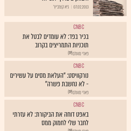
07.02.2013
גיא קצוביץ'
CNBC
בכיר בפד: לא עומדים לבטל את
תוכניות התמריצים בקרוב
{19}
פאדי מועלם
CNBC
נורקוויסט: "העלאת מסים על עשירים
- לא נחשבת פשרה"
{19}
פאדי מועלם
CNBC
באפט דוחה את הביקורת: לא עזרתי
לחבר שלי לחמוק ממס
{19}
פאדי מועלם