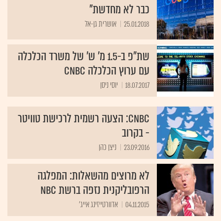
כבר לא מחדשת"
25.01.2018
אושרית גן-אל
שת"פ ב-1.5 מ' ש' של משרד הכלכלה
עם ערוץ הכלכלה CNBC
18.07.2017
יוסי ניסן
CNBC: הצעה רשמית לרכישת טוויטר
- בקרוב
23.09.2016
ניצן כהן
לא מרוצים מהשאלות: המפלגה
הרפובליקנית נזפה ברשת NBC
04.11.2015
אדוורטייזינג אייג'