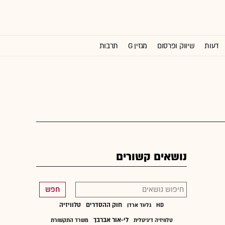
דעות
שיווק ופרסום
מגזין G
תרבות
וול סטריט ג'ורנל
נושאים קשורים
חפש
חוק ההסדרים
טלוויזיה
HD
גלעד ארדן
לי-אור אברבך
טלוויזיה דיגיטלית
משרד התקשורת