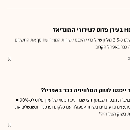
הערכות: רשות השידור תשלם כ-2.5 מיליון שקל כדי להיכנס לשירות הממיר שחוסך את התשלום
לה כבר באפריל הקרוב
2
ייכנסו לשוק הטלוויזיה כבר באפריל?
מנכ"ל הרשות השנייה, שי באב"ד, מבטיח שבתוך חצי שנה יגיע הכיסוי של עידן פלוס לכ-90% ■
כיסוי פנים ביתי; אנחנו עובדים בשיתוף-פעולה עם סלקום ופרטנר, וכשנשלים את
 בשוק הטלוויזיה"