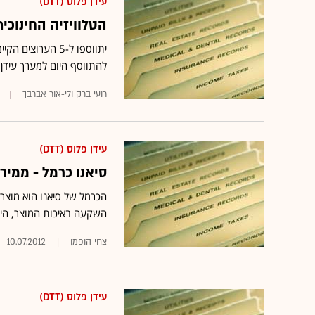
עידן פלוס (DTT)
הטלוויזיה החינוכי
להתווסף היום למערך עידן+
רועי ברק ולי-אור אברבך
עידן פלוס (DTT)
סיאנו כרמל - ממיר 
הכרמל של סיאנו הוא מוצר י
השקעה באיכות המוצר, היה 
צחי הופמן
10.07.2012
עידן פלוס (DTT)