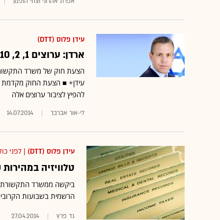
אפרת אהרוני וצחי הופמן
עידן פלוס (DTT)
ארדן: ערוצים 1, 2, 10, 23, 33 ו-99 יופצו גם באינטרנט
הצעת חוק של משרד התקשורת ק
עידן+ ■ הצעת החוק מקדמת את
להפיץ לציבור ערוצים אלה
לי-אור אברבך
14.07.2014
עידן פלוס (DTT)
| לפני כול
טלוויזיה במהירות שיא: IBC תעביר שידורי 
ביקשה ממשרד התקשורת ריש
הרשמית בשבועות הקרובים 
גד פרץ
27.04.2014