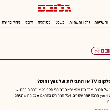
ן והשקעות
נדל''ן ותשתיות
משפט
טכנולוגיה
גלובלי
ניהול וקריירה
של yes והוט?
של תכנים, אבל כזה שלא יתאים לחובבי הספורט או לבתים בהם יש
בני-נוער ■ התכנים של הוט ו-yes הרבה יותר עשירים, אבל המחירים בהתאם ■ כל מה שרציתם
ה