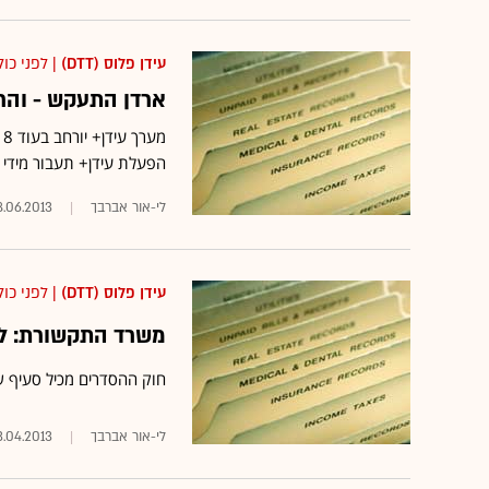
עידן פלוס (DTT)
| לפני כול
ארדן התעקש - והר
מ
הפעלת עידן+ תעבור מידי
לי-אור אברבך
8.06.2013
עידן פלוס (DTT)
| לפני כול
משרד התקשורת: למ
חוק ההסדרים מכיל סעיף 
לי-אור אברבך‏
3.04.2013