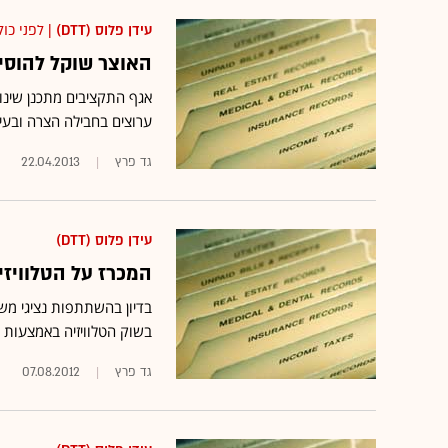
עידן פלוס (DTT)
| לפני כול
האוצר שוקל להוסיף 
אגף התקציבים מתכנן שינו
ערוצים בחבילה הצרה ובעי
גד פרץ
22.04.2013
עידן פלוס (DTT)
המכרז על הטלוויזי
בדיון בהשתתפות נציגי מ
בשוק הטלוויזיה באמצעות 
גד פרץ
07.08.2012