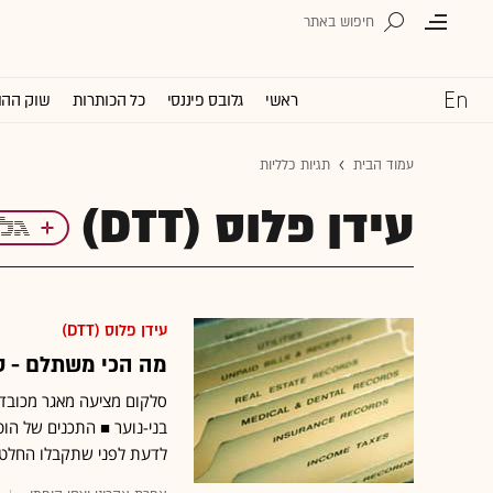
ראשי
גלובס פיננסי
כל הכותרות
שוק ההו
עמוד הבית
תגיות כלליות
עידן פלוס (DTT)
עידן פלוס (DTT)
מה הכי משתלם - סלקום TV או החבילות 
סלקום מציעה מאגר מכובד 
לדעת לפני שתקבלו החלט