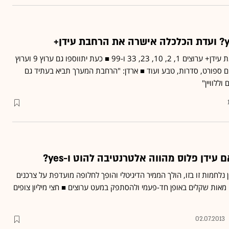
עד כה שודרו על פלטפורמת עידן+ ערוצים 1, 2, 10, 23, 33 ו-99 ■ כעת יתווספו גם ערוץ 9 וערוץ
 בהם ספורט, סדרות, טבע ועוד ■ ארדן: "הרחבת המערך תביא בעתיד גם
וללוויין"
 עידן פלוס מהווה אלטרנטיבה להוט ו-yes?
 נלחמות זו בזו, הולך הממיר הדיגיטלי והופך לחלופה מועדפת על צרכנים
מאות שקלים באופן חד-פעמי ולהסתפק במעט ערוצים ■ חצי מיליון צופים
02.07.2013