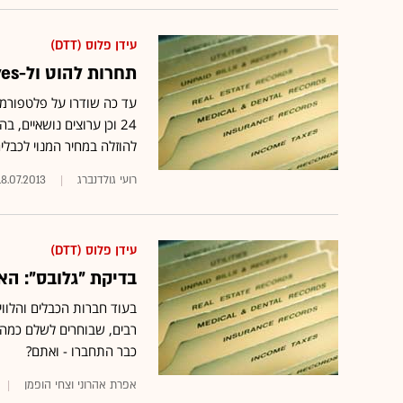
עידן פלוס (DTT)
תחרות להוט ול-yes? ועדת הכלכלה אישרה את הרחבת עידן+
24 וכן ערוצים נושאיים,
להוזלה במחיר המנוי לכבלים 
רועי גולדנברג
18.07.2013
עידן פלוס (DTT)
בדיקת "גלובס": האם
בעוד חברות הכבלים והלווין
רבים, שבוחרים לשלם כמה 
כבר התחברו - ואתם?
אפרת אהרוני וצחי הופמן