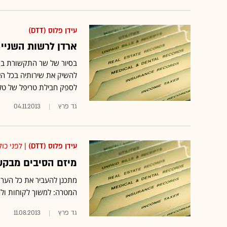
עידן פלוס (DTT)
ארדן לרשות השנייה
בסיור של שר התקשורת בס
להשיק את שירותיה בכל הא
לספק חבילת טריפל של טלוו
גד פרץ
04.11.2013
עידן פלוס (DTT)
| לפני כול
מיזם הסיבים מבקש 
מתכנן להעביר את כל הערוצ
המטרה: למשוך לקוחות ולה
גד פרץ
11.08.2013