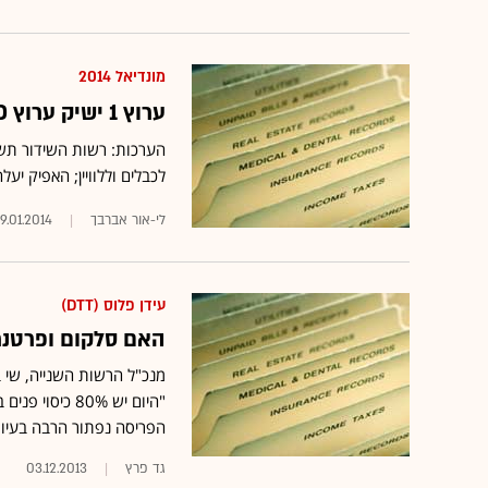
מונדיאל 2014
ערוץ 1 ישיק ערוץ HD בעידן פלוס לשידורי המונדיאל
לכבלים וללוויין; האפיק יע
לי-אור אברבך
9.01.2014
עידן פלוס (DTT)
האם סלקום ופרטנר 
"היום יש 80% 
הפריסה נפתור הרבה בעיות
גד פרץ
03.12.2013