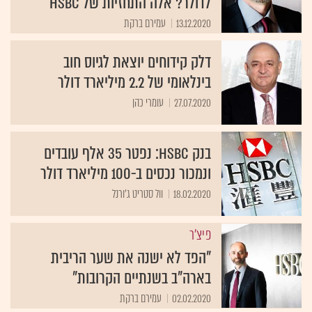
לדולר? אלה התחזיות של HSBC
13.12.2020
עמירם ברקת
דלק קידוחים יוצאת לגיוס חוב
בינלאומי של 2.2 מיליארד דולר
27.07.2020
עומרי כהן
בנק HSBC: נפטר 35 אלף עובדים
ונמכור נכסים ב-100 מיליארד דולר
18.02.2020
וול סטריט ג'ורנל
פיצ'ר
"הפד לא ישנה את שער הריבית
בארה"ב בשנתיים הקרובות"
02.02.2020
עמירם ברקת