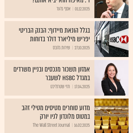
ד'. מאיפה הוא יביא אותם?
01.12.2025
אסף גלעד
בגלל הונאת מיידוף: הבנק הבריטי
יפריש מיליארד דולר בדוחות
27.10.2025
שירות גלובס
אמזון תשכור מנכסים ובניין משרדים
במגדל HSBC לשעבר
17.04.2025
חזי שטרנליכט
מדוע סוחרים מטיסים מטילי זהב
במטוס מלונדון לניו יורק
The Wall Street Journal
16.02.2025