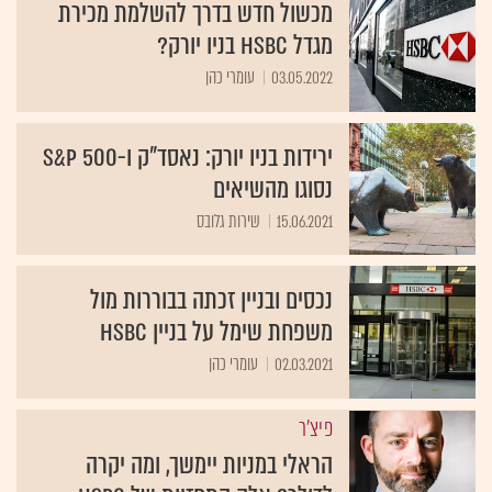
מכשול חדש בדרך להשלמת מכירת
מגדל HSBC בניו יורק?
03.05.2022
עומרי כהן
ירידות בניו יורק: נאסד"ק ו-S&P 500
נסוגו מהשיאים
15.06.2021
שירות גלובס
נכסים ובניין זכתה בבוררות מול
משפחת שימל על בניין HSBC
02.03.2021
עומרי כהן
פיצ'ר
הראלי במניות יימשך, ומה יקרה