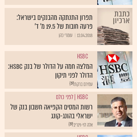
תפרון התנתקה מהבנקים בישראל:
פרעה חובות של 19.5 מ' ד'
12.04.2018
עומרי כהן
HSBC
המלצה חמה על הדולר של בנק HSBC:
הדולר לפני תיקון
{19}
עמירם ברקת
HSBC
| לפני כולם
רשות המסים הקפיאה חשבון בנק של
ישראלי בהונג-קונג
{19}
אלה לוי-וינריב