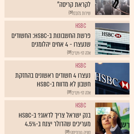
לקראת קריסה"
{19}
שירות גלובס
HSBC
פרשת החשבונות ב-HSBC: החשודים
שנעצרו - 4 אחים יהלומנים
{19}
אלה לוי-וינריב
HSBC
נעצרו 4 חשודים ראשונים בהחזקת
חשבון לא מדווח ב-HSBC
{19}
אלה לוי-וינריב
HSBC
בנק ישראל צריך לדאוג? ב-HSBC
מעריכים שהדולר יצנח ב-4.5%
{19}
סוניה גורודיסקי