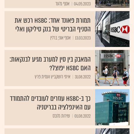
04.05.2023
אסף גלעד
תמורת פאונד אחד: HSBC רכש את
הסניף הבריטי של בנק סיליקון ואלי
13.03.2023
אסף אוני, ברלין
המאבק בין סין למערב מגיע לבנקאות:
האם HSBC יפוצל?
31.08.2022
איתי רושקביץ ועמית פרץ
כך ב-HSBC עוזרים לעובדים להתמודד
עם האינפלציה בבריטניה
01.08.2022
שירות גלובס