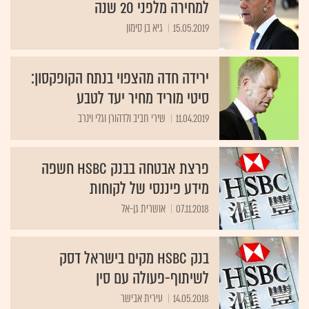
למחירה מלפני 20 שנה
15.05.2019
גיא בן סימון
ירידה חדה מהצפוי בנתח הקופקסון:
סיטי מוריד מחיר יעד לטבע
11.04.2019
שירי חביב ולדהורן וגלי וינרב
פרצת אבטחה בבנק HSBC חשפה
מידע פיננסי של לקוחות
07.11.2018
אושרית גן-אל
בנק HSBC מקים בישראל דסק
לשיתוף-פעולה עם סין
14.05.2018
עירית אבישר