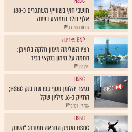
HSBC
תושבי חוץ בשווייץ משתכרים כ-188
אלף דולר בממוצע בשנה
{19}
שירות בלומברג
BNP פאריבה
רציו השלימה מימון חלקה בלוויתן:
חתמה על מימון בנקאי בכיר
{19}
ניצן כהן
HSBC
נעצר יהלומן נוסף בפרשת בנק HSBC;
החזיק כ-16 מיליון שקל
{19}
אלה לוי-וינריב
HSBC
HSBC מספק התראה חמורה: "השוק