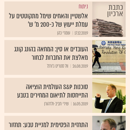
ניתוח
אלשטיין והאחים שימל מתקוטטים על
עמלת ייעוץ של כ-200 מ' ש'
17.12.2019
עומרי כהן
העובדים או סין: המחאה בהונג קונג
מאלצת את החברות לבחור
26.08.2019
וול סטריט ג'ורנל
סוכנות S&P העולמית הוציאה
התייחסות לתיאום המחירים בטבע
16.05.2019
שירי חביב-ולדהורן
התחזית הפסימית למניית טבע: תחזור