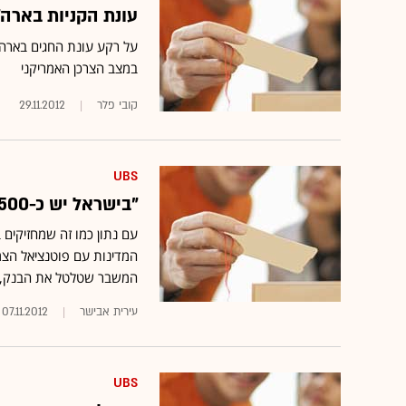
עונת הקניות בארה"ב בעיצומה: 4 מ
על רקע עונת החגים בארה"ב
במצב הצרכן האמריקני
קובי פלר
29.11.2012
UBS
"בישראל יש כ-500 מיליארד שקל שמחפשים השקעות"
המשבר שטלטל את הבנק, ו
עירית אבישר
07.11.2012
UBS