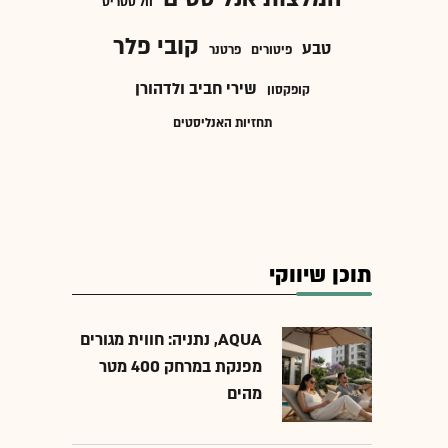
וול סטריט
קובי פלר
טבע
פיטורים
פרטנר
שירי חביב ולדהורן
קופקסון
תחזיות האנליסטים
תוכן שיווקי
AQUA, נתניה: חווית מגורים
מפנקת במרחק 400 מטר
מהים