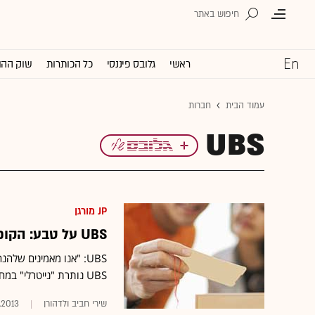
ראשי
גלובס פיננסי
כל הכותרות
שוק ההו
עמוד הבית
חברות
UBS
JP מורגן
UBS על טבע: הקופקסון שווה כמעט שליש ממחיר המניה
UBS: "אנו מאמינים של
UBS נותרת "נייטרלי" במחיר יעד של 41 דולר - 6.5% מעל מחיר השוק
שירי חביב ולדהורן
.2013