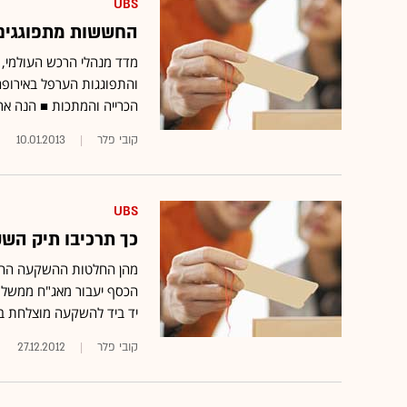
UBS
החששות מתפוגגים, השווקים ע
מדד מנהלי הרכש העולמי, 
והתפוגגות הערפל באירופה
הכרייה והמתכות ■ הנה אר
קובי פלר
10.01.2013
UBS
כך תרכיבו תיק השקעות מנצח ל-3
יד ביד להשקעה מוצלחת ב-013
קובי פלר
27.12.2012