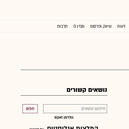
דעות
שיווק ופרסום
מגזין G
תרבות
וול סטריט ג'ורנל
נושאים קשורים
חפש
גולדמן זאקס
המלצות אנליסטים