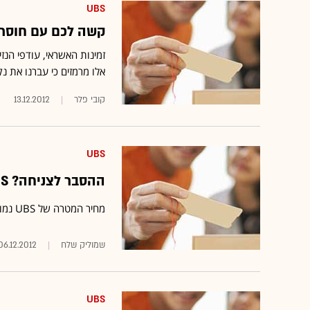
UBS
קשה לכם עם חוסר 
זמינות האשראי, עודפי הנז
אלו מרמזים כי עברנו את 
קובי פלר
13.12.2012
UBS
ההסבר לצניחה? UBS נייטרלי על מלאנוקס, ב-70 ד' למניה
מחיר המטרה של UBS נמוך משמעותית מרוב הערכות השווי שמקבלת החברה
שמוליק שלח
06.12.2012
UBS