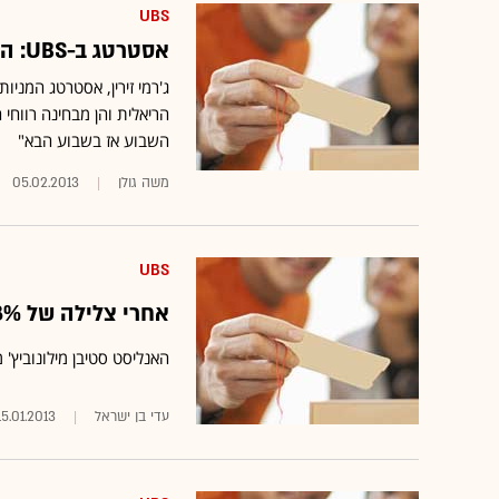
UBS
אסטרטג ב-UBS: התנאים בשוק יוצרים "קוקטייל חיובי למניות"
הריאלית והן מבחינה רווחי
השבוע אז בשבוע הבא"
משה גולן
05.02.2013
UBS
אחרי צלילה של 58% במלאנוקס: UBS ממליץ לקנות עכשיו
האנליסט סטיבן מילונוביץ' מ
עדי בן ישראל
15.01.2013