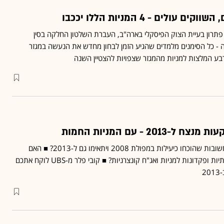
ולים - 4 המניות הללו יככבו
פתרון בעיית הצוק הפיסקלי בארה"ב, העברת השלטון החלקה בסין
 - כל הסימנים מלמדים שהגיע הזמן לבחון מחדש את הנעשה במגזר
בע המלצות למניות מהמגזר שצפויות להצטיין השנה
201 - עם המניות החמות
מהן החלטות ההשקעה החשובות שהוכחו כיעילות במפולת 2008 ויתאימו גם ל-2013? ■ האם
הכסף יעבור מאג"ח ממשלתיות ופקדונות למניות ואג"ח קונצרניות? ■ קובי פלר מ-UBS לוקח אתכם
2