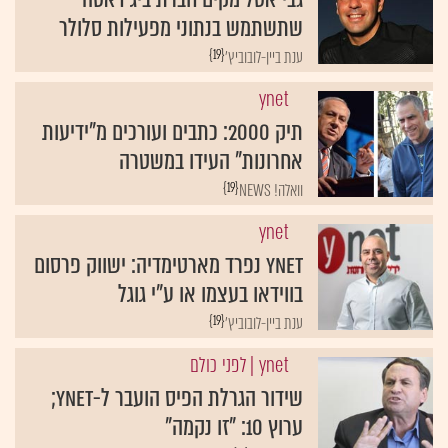
שתשתמש בנתוני מפעילות סלולר
{19}
ענת ביין-לובוביץ'
ynet
תיק 2000: כתבים ועורכים מ"ידיעות
אחרונות" העידו במשטרה
{19}
וואלה! NEWS
ynet
ynet נפרד מארטימדיה: ישווק פרסום
בווידאו בעצמו או ע"י גוגל
{19}
ענת ביין-לובוביץ'
ynet
| לפני כולם
שידור הגרלת הפיס הועבר ל-ynet;
ערוץ 10: "זו נקמה"