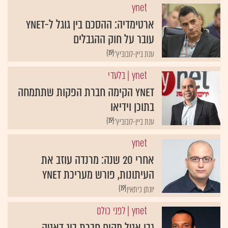
ynet
ארטימדיה: ההסכם בין גוגל ל-ynet
עובר על חוק ההגבלים
{19}
ענת ביין-לובוביץ'
ynet
| בלעדי
ynet הקימה חברת הפקות שתתמחה
בתוכן וידיאו
{19}
ענת ביין-לובוביץ'
ynet
אחרי 20 שנה: מרנדה עוזב את
העיתונות, פורש מעריכת ynet
{19}
יונתן כיתאין
ynet
| לפני כולם
גבי אטל מקים חברת ביג דאטה