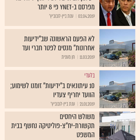
מפרסם ב-ynet פי 8 יותר
02.04.2019
ענת ביין-לובוביץ'
לא הפעם הראשונה שב"ידיעות
אחרונות" מנסים לפטר חברי ועד
11.03.2019
חן מענית
בלעדי
10 עיתונאים ב"ידיעות" זומנו לשימוע;
הוועד יחריף צעדיו
21.01.2019
ענת ביין-לובוביץ'
משולש היחסים
תקשורת-יח"צ-פוליטיקה נחשף בבית
המשפט