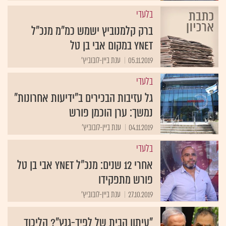
בלעדי
ברק קלמנוביץ ישמש כמ"מ מנכ"ל
ynet במקום אבי בן טל
05.11.2019
ענת ביין-לובוביץ'
בלעדי
גל עזיבות הבכירים ב"ידיעות אחרונות"
נמשך: ערן הוכמן פורש
04.11.2019
ענת ביין-לובוביץ'
בלעדי
אחרי 12 שנים: מנכ"ל ynet אבי בן טל
פורש מתפקידו
27.10.2019
ענת ביין-לובוביץ'
"עיתון הבית של לפיד-גנץ"? הליכוד