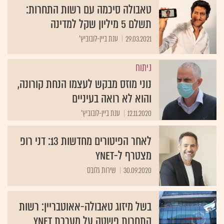
טאבולה סיכמה עם רשות התחרות:
תשלם 5 מיליון שקל למדינה
29.03.2021
ענת ביין-לובוביץ'
ניתוח
נוני מוזס מבקש לעצמו הנחת קורונה,
והוא לא רואה בעיניים
12.11.2020
ענת ביין-לובוביץ'
לאחר הפיטורים מחדשות 13: דני רופ
מצטרף ל-ynet
30.09.2020
שירות גלובס
בשל מיזוג טאבולה-אאוטבריין: רשות
התחרות פשטה על מערכת ynet