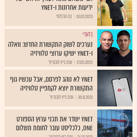
ידיעות אחרונות ו-Ynet
01.03.2023
נבו טרבלסי
בלעדי
נערכים לשוק התקשורת החדש: וואלה
ו-ynet ישיקו ערוצי טלוויזיה
17.05.2022
ענת ביין-לובוביץ'
ynet לא נוהג לפרסם, אבל עכשיו גוף
התקשורת יוצא לקמפיין טלוויזיה
30.11.2021
ענת ביין-לובוביץ'
ynet ישדר את תכני ערוץ הספורט
one, כלכליסט עובר לחומת תשלום
24.10.2021
ענת ביין-לובוביץ'