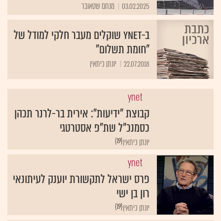
03.02.2025
מנחם שטאובר
ב-ynet שוקלים מעבר חלקי למודל של
"חומת תשלום"
22.07.2018
יונתן כיתאין
ynet
קבוצת "ידיעות": אירית בר-לרנר תכהן
כסמנכ"ל שת"פ אסטרטגי
{19}
יונתן כיתאין
ynet
פרס ישראל לתקשורת יוענק לעיתונאי
רון בן ישי
{19}
יונתן כיתאין