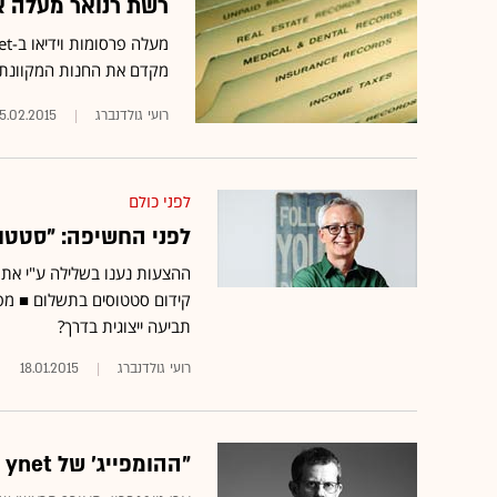
רשת רנואר מעלה את
מקדם את החנות המקוונת
רועי גולדנברג
15.02.2015
לפני כולם
לפני החשיפה: "סטטוס
ההצעות נענו בשלילה ע"י אתר
קידום סטטוסים בתשלום
■ מפע
תביעה ייצוגית בדרך?
רועי גולדנברג
18.01.2015
"ההומפייג' של ynet משקף את האג'נדה של מדינת ישראל"