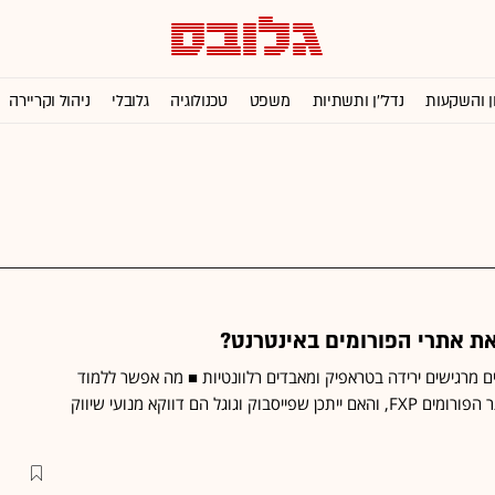
ן והשקעות
נדל''ן ותשתיות
משפט
טכנולוגיה
גלובלי
ניהול וקריירה
את אתרי הפורומים באינטרנט?
ים מרגישים ירידה בטראפיק ומאבדים רלוונטיות ■ מה אפשר ללמוד
מהשת"פ החדש בין ynet ואתר הפורומים FXP, והאם ייתכן שפייסבוק וגוגל הם דווקא מנועי שיווק