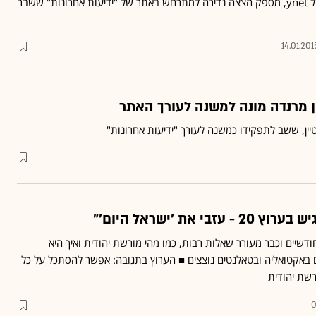
ערן טיפנברון, העורך הראשי של ynet, מספק הצצה נדירה למתרחש באתר של "ידיעות אחרונות" ששבר
14.01.201
יין, ששב לתפקידו כמשנה לעורך "ידיעות אחרונות"
בי את 'ישראל היום'"
 לפני חודשיים וכבר מעורר שאלות רבות, כמו מהי מורשת יהודית ואיך היא
ם באקטואליה ובטאלנטים נוצצים ■ הערוץ בתגובה: אפשר להסתכל על כל
שת יהודית
0