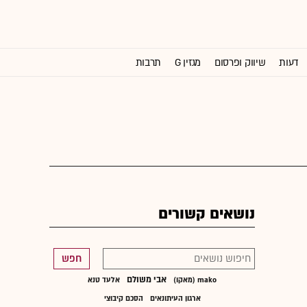
דעות
שיווק ופרסום
מגזין G
תרבות
וול סטריט ג'ורנל
נושאים קשורים
חפש
אבי משולם
mako (מאקו)
אלעד טנא
ארגון העיתונאים
הסכם קיבוצי