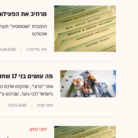
מרחיב את הפעילות באולפן: אתר 
התוכנית "אוטומטיפ" תעני
אינטרנט
רועי גולדנברג
4.05.2015
מה עושים בני 17 שחולמים לעבוד בתקשורת ולא מצליחים?
בישראל לבני-נוער, שנרכש ע"י ynet ומפרסם תוכן של עשרות כתבים צעיר
עינת טורס
23.04.2015
לפני כולם