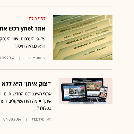
לפני כולם
אתר ynet רכש את אתר הילדים "מיקמק"
על-פי הערכות, שווי העסקה
והיא כנראה תיסגר
לי-אור אברבך
0.09.2014
"'צוק איתן' היא לל
אתרי האינטרנט החדשותיים, ו
איתן" ■ מה היו השיקולים הער
בסלולר?
רועי גולדנברג
04.08.2014