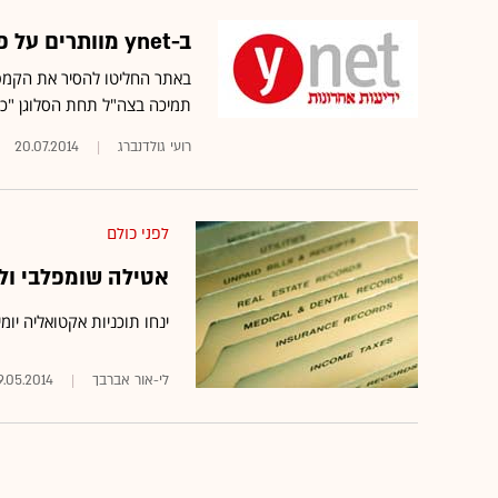
ב-ynet מוותרים על פרסומות לטובת קמפיין תמיכה בצה"ל
באתר החליטו להסיר את הקמפיי
תמיכה בצה"ל תחת הסלוגן "כול
רועי גולדנברג
20.07.2014
לפני כולם
אטילה שומפלבי ולינ
ינחו תוכניות אקטואליה יו
לי-אור אברבך
9.05.2014