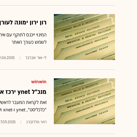
רון ירון ימונה לעורך
המינוי ייכנס לתוקף עם אי
לשמש כעורך האתר
לי-אור אברבך
.06.2015
winwin
מנכ"ל ynet ירכז את כל פעילות הדיגיטל של "ידיעות אחרונות"
זאת לקראת המעבר לראשל"צ 
"כלכליסט", ynet ו-xnet ועל פעילות הפייסבוק של מותגי הקבוצה
רועי גולדנברג
7.05.2015