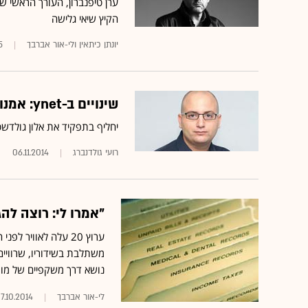
הקיץ שיאי גלישה
יונתן כיתאין ולי-אור אברבך
5
שינויים ב-ynet: אמנון מרנדה מונה למשנה לעורך האתר
יחליף בתפקיד את אלון גולדשט
רועי גולדנברג
06.11.2014
"אמרו לי: רוצה להגיש בערוץ 20 - עז
‎ערוץ 20 עלה לאוויר
משתלבת בשידוריו, שרוויי
נושא דרך משקפיים של מור
לי-אור אברבך
7.10.2014