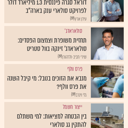
דוראל סגרה פיננסית 1.3 מיליארד דולר
לפרויקט סולארי ענק בארה"ב
{19}
עידן ארץ
סולאראדג'
תחזית משופרת וצמצום הפסדים:
סולאראדג' זינקה בוול סטריט
{19}
שירי חביב-ולדהורן
פרס וולף
מנבא את הזוכים בנובל: מי קיבל השנה
את פרס וולף?
{19}
גלי וינרב
ייצור חשמל
בין הבטחה למציאות: למי משתלם
להתקין גג סולארי