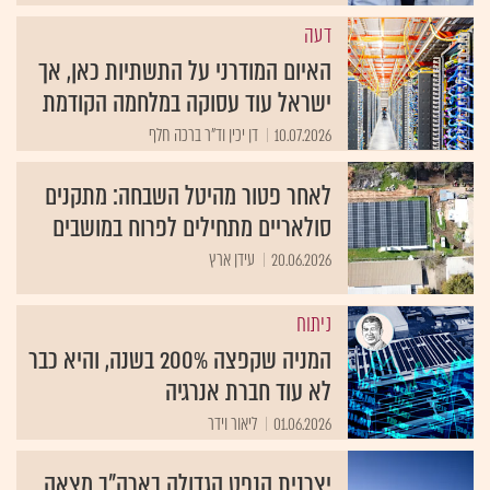
דעה
האיום המודרני על התשתיות כאן, אך
ישראל עוד עסוקה במלחמה הקודמת
10.07.2026
דן יכין וד"ר ברכה חלף
לאחר פטור מהיטל השבחה: מתקנים
סולאריים מתחילים לפרוח במושבים
20.06.2026
עידן ארץ
ניתוח
המניה שקפצה 200% בשנה, והיא כבר
לא עוד חברת אנרגיה
01.06.2026
ליאור וידר
יצרנית הנפט הגדולה בארה"ב מצאה