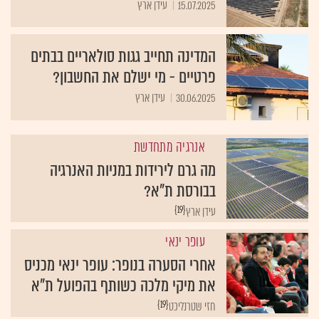
15.07.2025
עידן ארץ
המדינה תחייב גגות סולאריים בבתים
פרטיים - מי ישלם את החשבון?
30.06.2025
עידן ארץ
אנרגיה מתחדשת
מה גרם לירידות במניות האנרגיה
בבורסת ת"א?
{19}
עידן ארץ
עופר ינאי
אחרי הסערה בנופר: עופר ינאי מכניס
את מיקי מלכה כשותף בהפועל ת"א
{19}
חזי שטרנליכט