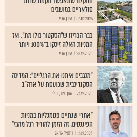
ההקלה שתאפשר הקמת שדות
סולאריים במושבים
06.01.2026
עידן ארץ
כבר הכריזו ש"הסקטור כולו מת". ואז
המניות האלה זינקו ב־100% ויותר
28.12.2025
עידן ארץ
"מנגבים איתנו את הרגליים": המדינה
הסקנדינבית שכועסת על ארה"ב
24.12.2025
אסף אוני, ברלין
"אחרי שנתיים פנומנליות במניות
הפיננסים, זה הזמן להוריד רגל מהגז"
16.12.2025
נתנאל אריאל