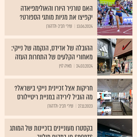
האם טורניר היורו והאולימפיאדה
יקפיצו את מניות מותגי הספורט?
13.06.2024
שירי חביב-ולדהורן
ההובלה של אדידס, הנקמה של נייקי:
מאחורי הקלעים של התחרות העזה
24.03.2024
מאיה לוין
חריקות אצל זכיינית נייקי בישראל?
מה הוביל לירידה במניית ריטיילורס
27.11.2023
שירי חביב-ולדהורן
בקסטרו מעוניינים בזכיינות של המותג
JD sports במקום מוליוב