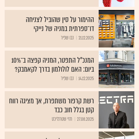
ההימור על סין שהוביל לצניחה
דו־ספרתית במניה של נייקי
21.12.2025
נבו שפיר
המנכ"ל התפטר, המניה קפצה ב־10%
ביום: האם לולולמון בדרך לקאמבק?
14.12.2025
נבו שפיר
רשת קרפור משתפרת, אך מציגה רווח
קטן בגלל חוב כבד
27.08.2025
חזי שטרנליכט