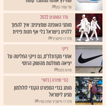
שחילץ אותה ממשבר קשה
{19}
שלי שמיר-קינן
מדד המותגים 2022
מותגי האופנה שמציגים: איך להפוך
ללהיט בישראל בלי אף חנות פיזית
{19}
מיכל רז-חיימוביץ'
נייקי
אחרי מקדונלד'ס, גם נייקי החליטה על
יציאה מוחלטת מהשוק הרוסי
{19}
שירות גלובס
בגדי ספורט
| בלעדי
מותג בגדי הספורט הקנדי לולולמון
מגיע לישראל
{19}
מיכל רז-חיימוביץ' ושירה ספיר