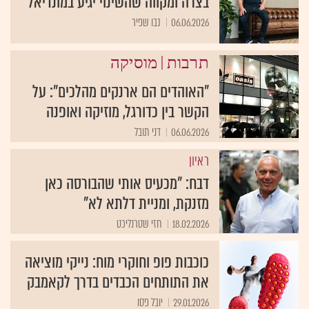
בצרה ומקווה שהשינוי יגיע במונדיאל
06.06.2026
נבו שפיר
|
תרבות
מוסיקה
"האוהדים הם ארנקים מהלכים": על
הקשר בין כדורגל, מוזיקה ואופנה
06.06.2026
דני תובל
ראיון
דבח: "מכעיס אותי שהבורסה כאן
מזנקת, ומניית דלתא לא"
18.02.2026
חזי שטרנליכט
כוכבות פופ וחוקרי מוח: נייקי מוציאה
את התותחים הכבדים בדרך לקאמבק
29.01.2026
יובל פסו