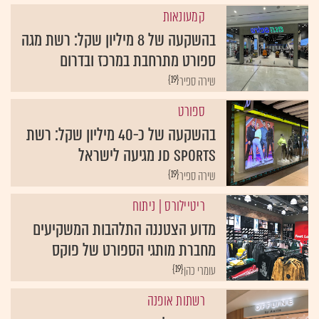
קמעונאות
בהשקעה של 8 מיליון שקל: רשת מגה
ספורט מתרחבת במרכז ובדרום
{19}
שירה ספיר
ספורט
בהשקעה של כ-40 מיליון שקל: רשת
JD Sports מגיעה לישראל
{19}
שירה ספיר
ריטיילורס
| ניתוח
מדוע הצטננה התלהבות המשקיעים
מחברת מותגי הספורט של פוקס
{19}
עומרי כהן
רשתות אופנה