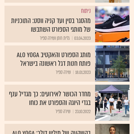
ניתוח
מהסגר בסין ועד קניה ווסט: התוכניות
של מותגי הספורט השתבשו
03.04.2023
גלית חתן ושירה ספיר
מותג הספורט והאקטיב alo yoga
פותח חנות דגל ראשונה בישראל
18.01.2023
שירה ספיר
מחדר הכושר לאירועים: כך מגדיל ענף
בגדי היוגה והספורט את כוחו
23.10.2022
שירה ספיר
בהשקעה של מיליון דולר: Alo Yoga