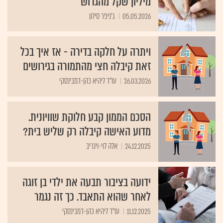
מיליון שקל מהגרוש
05.05.2026
ג'ניפר סילון
ויתרה על חלקה בדירה - אז איך בכל
זאת קיבלה חצי מהתמורה בגירושים
26.03.2026
עו"ד ליהיא כהן-דמבינסקי
הסכם הממון קבע חלוקת שוויונית.
מדוע האישה קיבלה רק שליש בית?
24.12.2025
אלה לוי-וינריב
ידועה בציבור תבעה את ילדי בן זוגה
לאחר שהוא התאבד. כך זה נגמר
11.12.2025
עו"ד ליהיא כהן-דמבינסקי