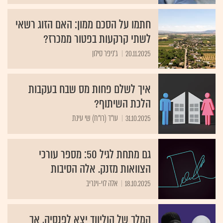
חתמו על הסכם ממון: האם הזוג רשאי
לשתי קרקעות בפטור ממכרז?
20.11.2025
ג'ניפר סילון
איך לשלם פחות מס שבח בעקבות
הלכת השיתוף?
31.10.2025
עו"ד (רו"ח) שי עינת
גם מתחת לגיל 50: מספר עורכי
הצוואות מזנק. אלה הסיבות
18.10.2025
אלה לוי-וינריב
המלך של הוליווד יצא לפנסיה, אך