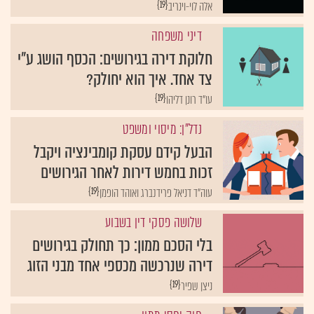
{19}
אלה לוי-וינריב
דיני משפחה
חלוקת דירה בגירושים: הכסף הושג ע"י
צד אחד. איך הוא יחולק?
{19}
עו"ד רונן דליהו
נדל"ן: מיסוי ומשפט
הבעל קידם עסקת קומבינציה ויקבל
זכות בחמש דירות לאחר הגירושים
{19}
עוה"ד דניאל פרידנברג ואוהד הופמן
שלושה פסקי דין בשבוע
בלי הסכם ממון: כך תחולק בגירושים
דירה שנרכשה מכספי אחד מבני הזוג
{19}
ניצן שפיר