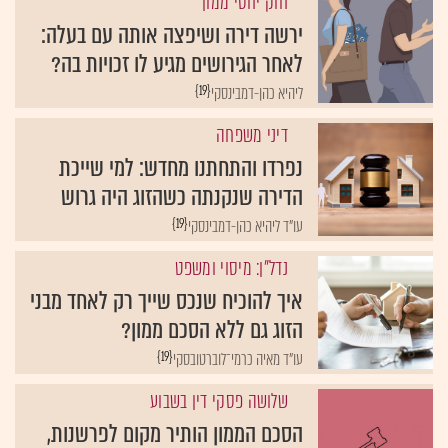
חוק יחסי ממון
ירשה דירה ושיפצה אותה עם בעלה:
לאחר הגירושים מגיע לו זכויות בה?
{19}
ליהיא כהן-דמבינסקי
דיני משפחה
נפרדו והתחתנו מחדש: למי שייכת
הדירה שנקנתה כשהזוג היה גרוש
{19}
עו"ד ליהיא כהן-דמבינסקי
נדל"ן: מיסוי ומשפט
איך להוכיח שנכס שייך רק לאחד מבני
הזוג גם ללא הסכם ממון?
{19}
עו"ד מאיה כרמי־לוברטובסקי
שלושה פסקי דין בשבוע
הסכם הממון הותיר מקום לפרשנות,