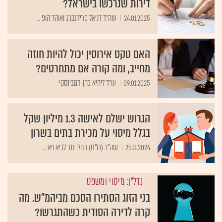
דירות שנרכשו בישראל?
24.01.2025
עוה"ד דניאל פרידנברג ואוהד הופ ...
האם טקס אירוסין יכול להיות חוזה
מחייב, ומה קורה אם מתחרטים?
09.01.2025
עו"ד ליהיא כהן-דמבינסקי
הגרוש ישלם לאישה 1.3 מיליון שקל
בגלל מיסוי על מכירת בתים בשרון
25.11.2024
עוה"ד (רו"ח) רחלי גוז־לביא ויא ...
נדל"ן: מיסוי ומשפט
בני הזוג הסתירו הסכם מביהמ"ש. מה
קרה לדירה הסודית כשהתגרשו?