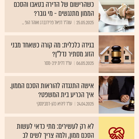
כשהרישום של הדירה בטאבו והסכם
הממון מתנגשים - מי גובר?
25.05.2025
עוה"ד דניאל פרידנברג ואוהד הופ ...
בגידה כלכלית: מה קורה כשאחד מבני
הזוג מסתיר נדל"ן?
06.05.2025
עו"ד דלית יניב-מסר
אישה התנגדה להוראות הסכם הממון.
איך הכריע בית המשפט?
24.04.2025
עו"ד ליהיא כהן-דמבינסקי
לא רק לעשירים: מתי כדאי לעשות
הסכם ממון, ולמה צריך לשים לב