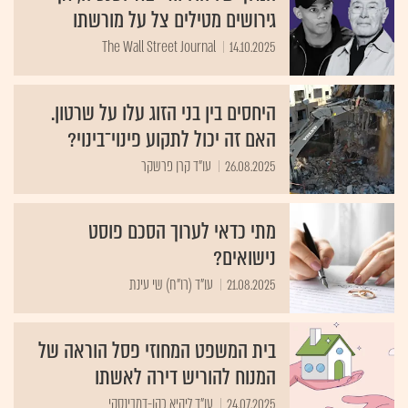
גירושים מטילים צל על מורשתו
The Wall Street Journal
14.10.2025
היחסים בין בני הזוג עלו על שרטון.
האם זה יכול לתקוע פינוי־בינוי?
26.08.2025
עו"ד קרן פרשקר
מתי כדאי לערוך הסכם פוסט
נישואים?
21.08.2025
עו"ד (רו"ח) שי עינת
בית המשפט המחוזי פסל הוראה של
המנוח להוריש דירה לאשתו
24.07.2025
עו"ד ליהיא כהן-דמבינסקי