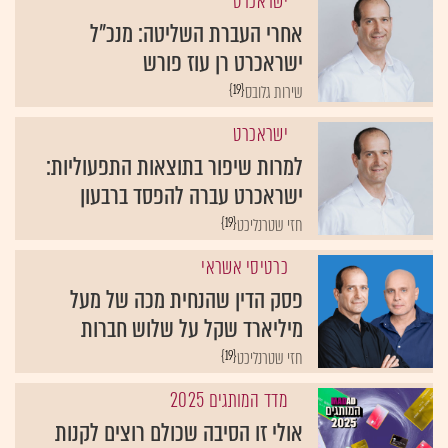
ישראכרט
אחרי העברת השליטה: מנכ"ל
ישראכרט רן עוז פורש
{19}
שירות גלובס
ישראכרט
למרות שיפור בתוצאות התפעוליות:
ישראכרט עברה להפסד ברבעון
{19}
חזי שטרנליכט
כרטיסי אשראי
פסק הדין שהנחית מכה של מעל
מיליארד שקל על שלוש חברות
{19}
חזי שטרנליכט
מדד המותגים 2025
אולי זו הסיבה שכולם רוצים לקנות