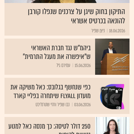
התיקון בחוק שיגן על צרכנים שנפלו קורבן
להונאה בכרטיס אשראי
18.06.2026
ניצן שפיר
ביהמ"ש נגד חברת האשראי
ש"איפשרה את מעגל התרמית"
15.06.2026
עמירם גיל
כפי שנחשף בגלובס: כאל משיקה את
מועדון FlyAll שיתחרה בפליי קארד
03.06.2026
נבו שפיר וחזי שטרנליכט
250 דולר לטיסה: כך מנסה כאל למנוע