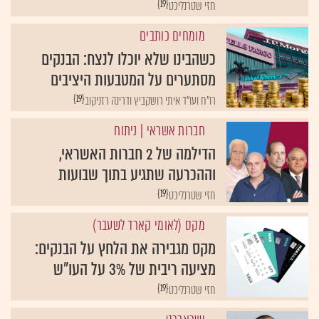
{19}
חזי שטרנליכט
מומחים כותבים
כשהבינו שלא יוכלו לנצח: הבנקים
מסתערים על המטבעות היציבים
{19}
רו"ח ועו"ד איתי רושקביץ ודרינה רזניקוב
חברות אשראי
| ניתוח
הדילמה של 2 חברות האשראי,
וההכרעה שתגיע בתוך שבועות
{19}
חזי שטרנליכט
מקס (לאומי קארד לשעבר)
מקס מגבירה את הלחץ על הבנקים:
מציעה ריבית של 3% על העו"ש
{19}
חזי שטרנליכט