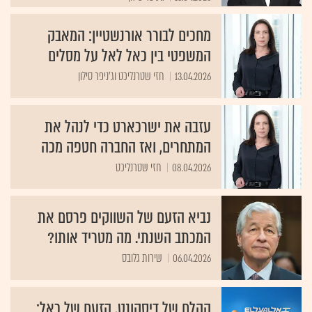
מחכים לבורר אורנשטיין: המאבק
המשפטי בין כאל לאל על מסלים
13.04.2026
חזי שטרנליכט וג'ניפר סילון
עזבה את ישרכארט כדי לנהל את
המתחרים, ואז החברה חטפה מכה
08.04.2026
חזי שטרנליכט
נביא הזעם של השווקים פרסם את
המכתב השנתי. מה מטריד אותו?
06.04.2026
שירות גלובס
ההלם של דיסקונט, הזעם של כאל: