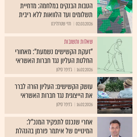
הטבות הבנקים במלחמה: מדחיית
תשלומים ועד הלוואות ללא ריבית
02.03.2026
חזי שטרנליכט
שאלות ותשובות
"זעקת הקשישים נשמעת": מאחורי
החלטת העליון נגד חברות האשראי
16.02.2026
ג'ניפר סילון
עושק הקשישים: העליון הורה לברר
את הייצוגית נגד חברות האשראי
16.02.2026
ג'ניפר סילון
אחרי שנכנס לתפקיד המנכ"ל:
המינויים של איתמר פורמן בהנהלת