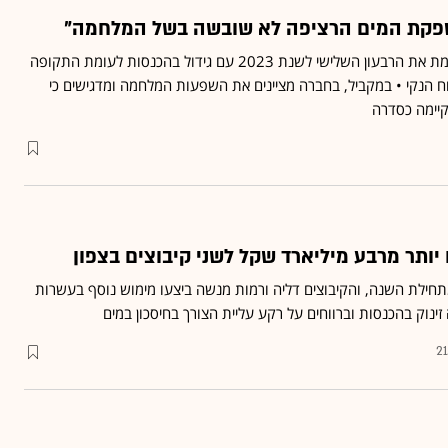
ספקת המים הרציפה לא שובשה בשל המלחמה"
חברת המים הלאומית מסכמת את הרבעון השלישי לשנת 2023 עם גידול בהכנסות לעומת התקופה
וח הנקי • במקביל, בחברה מציינים את השפעות המלחמה ומדגישים כי
יימה כסדרה
יותר מרבע מיליארד שקל לשני קיבוצים בצפון
ית ארד זינקה ב־40% מתחילת השנה, והקיבוצים דליה ורמות מנשה ביצעו מימוש נוסף בעשרות
 זינוק בהכנסות וברווחים על רקע עליית הצורך בחיסכון במים
21