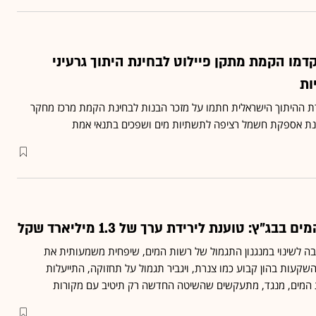
ורות ו-nT-Tao יקדמו הקמת מתקן פיילוט לבחינת היתוך גרעיני
ות
ת ההיתוך הישראלית חתמו על מזכר הבנות לבחינת הקמת מרכז מחקר
חינת אספקת חשמל רציפה לתשתיות מים ושפכים בתנאי אמת
בג"ץ: טוענת לירידת ערך של 1.3 מיליארד שקל
ה לשינוי במנגנון התגמול של רשות המים, שיפחית משמעותית את
קעות בהון קבוע כמו צנרת, ויגביר תגמול על תחזוקה, התייעלות
 המים, מנגד, מתעקשים שהשיטה החדשה רק תיטיב עם מקורות