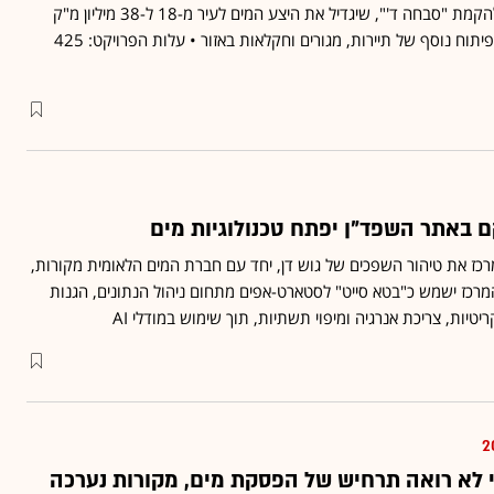
חברת בלוג'ן זכתה במכרז להקמת "סבחה ד'", שיגדיל את היצע המים לעיר מ-18 ל-38 מיליון מ"ק
בשנה • ההרחבה תאפשר פיתוח נוסף של תיירות, מגורים וחקלאות באזור • עלות הפרויקט: 425
 באתר השפד"ן יפתח טכנולוגיות מים
מרכז את טיהור השפכים של גוש דן, יחד עם חברת המים הלאומית מקורות,
תח בפועל ב-2026 • המרכז ישמש כ"בטא סייט" לסטארט-אפים מתחום ניהול הנתונים, הגנות
טיות, צריכת אנרגיה ומיפוי תשתיות, תוך שימוש במודלי AI
י לא רואה תרחיש של הפסקת מים, מקורות נערכה