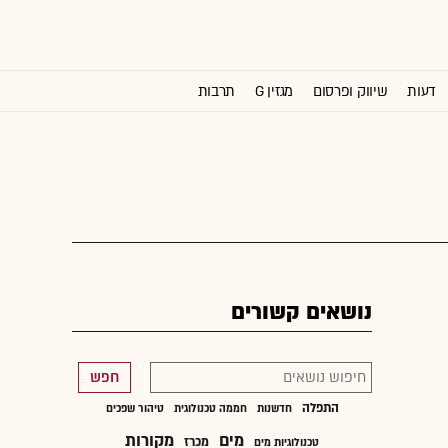
דעות
שיווק ופרסום
מגזין G
תרבות
וול סטריט ג'ורנל
נושאים קשורים
חפש
התפלה
חדשנות
חממה טכנולוגית
טיהור שפכים
מים
מקורות
מכרז
טכנולוגיות מים