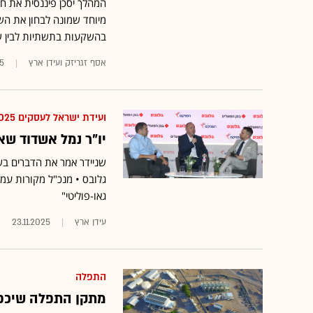
המהלך יסכן פיננסית את ח
מיוחד שמונה לבחון את השפ
בהשקעות בתשתיות לבין ש
אסף זגריזק ועידן ארץ
25
ועידת ישראל לעסקים 2025
יו"ר נמל אשדוד שא
שניידר אמר את הדברים בש
גלובס • מנכ"ל מקורות עמי
גאו-פוליטי"
עידן ארץ
23.11.2025
התפלה
מתקן התפלה שיכפי