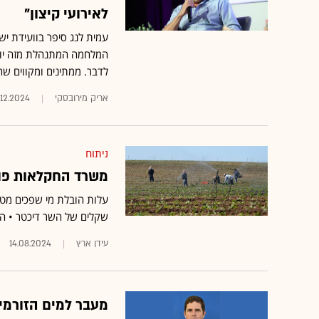
לאירועי קיצון"
עמית לנג סיפר בוועידת י
המלחמה המתנהלת מזה יותר 
לדבר. ממתינים ומקווים שה
אריק מירובסקי
.12.2024
ניתוח
משרד החקלאות פוע
עלות הובלת מי שפכים מטוה
שקלים של השר דיכטר • הס
עידן ארץ
14.08.2024
מעבר למים הזורמי