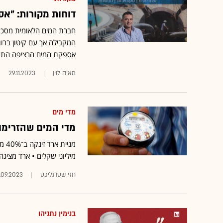
דוחות מקורות: "א
המקבילה אך עם קיטון ברו
אספקת המים הרציפה התק
מאיה לוין
29.11.2023
מדי מים
מדי המים שהזרימו 
מני
מיליוני שקלים • ארד מציגה
חזי שטרנליכט
.09.2023
בנימין נתניהו