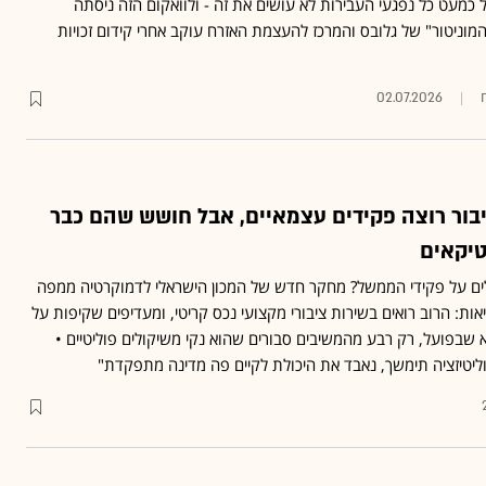
 כמעט כל נפגעי העבירות לא עושים את זה - ולוואקום הזה ניסתה
וניטור" של גלובס והמרכז להעצמת האזרח עוקב אחרי קידום זכויות
02.07.2026
ור רוצה פקידים עצמאיים, אבל חושש שהם כבר
טיקאים
ם על פקידי הממשל? מחקר חדש של המכון הישראלי לדמוקרטיה ממפה
אות: הרוב רואים בשירות ציבורי מקצועי נכס קריטי, ומעדיפים שקיפות על
לא שבפועל, רק רבע מהמשיבים סבורים שהוא נקי משיקולים פוליטיים •
וליטיזציה תימשך, נאבד את היכולת לקיים פה מדינה מתפקדת"