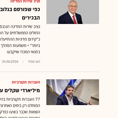
נציב שירות המדינה
כפי שפורסם בגלובס
הבכירים
נציב שירות המדינה הנכנס 
החולים הממשלתיים על הע
כ"קידום מדיניות ההתייעלו
ביותר" • משמעות המהלך ה
בתנאי המכרז שייקבעו
ניצן שפיר
24.06.2026
העברות תקציביות
מיליארדי שקלים ע
המוחלט רק בימים האחרוני
הוצאות שכבר בוצעו כפרקטי