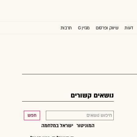
דעות
שיווק ופרסום
מגזין G
תרבות
וול סטריט ג'ורנל
נושאים קשורים
חפש
המוניטור
ישראל במלחמה