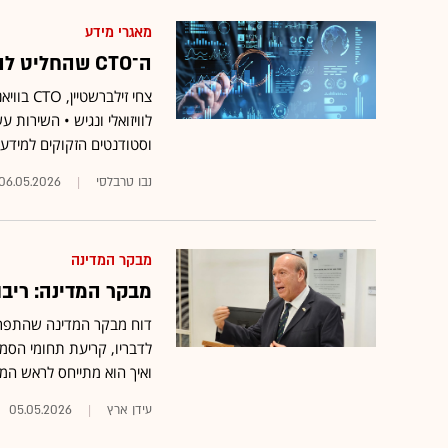
מאגרי מידע
ה־CTO שהחליט להנגיש את הדאטה ממשרדי הממשלה לציבור הרחב
לוויזואלי ונגיש • השירות
וסטודנטים הזקוקים למידע מ
נבו טרבלסי
06.05.2026
מבקר המדינה
מבקר המדינה: ריב
דוח מבקר המדינה שהתפרסם
לדבריו, קריעת תחומי הסמכ
ואיך הוא מתייחס לראש ה
עידן ארץ
05.05.2026