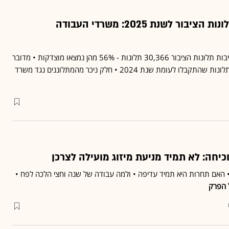
"כוכבי" דוח נציב תלונות הציבור לשנת 2025: משרדי העבודה
בשנת 2025 התקבלו בנציבות תלונות הציבור 30,366 תלונות - 56% מהן נמצאו מוצדקות • מדובר
בזינוק של 42% במספר התלונות שהתקבלו לעומת שנת 2024 • חלק ניכר מהמתלוננים נגד משרד
חה: לא תמיד מניעת מיזוג מועילה לצרכן
 • האם תחרות היא תמיד עדיפה • ולמה עבודה של שנה וחצי הלכה לפח •
ל הפרק