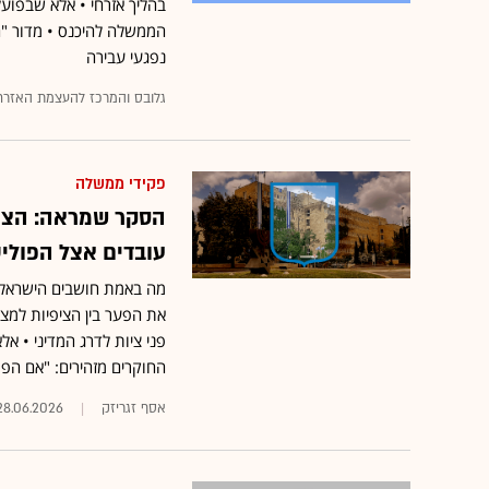
בהליך אזרחי • אלא שבפועל
הממשלה להיכנס • מדור "המ
נפגעי עבירה
גלובס והמרכז להעצמת האזרח
פקידי ממשלה
הסקר שמראה: הציב
עובדים אצל הפולי
מה באמת חושבים הישראלי
את הפער בין הציפיות למצי
פני ציות לדרג המדיני • א
החוקרים מזהירים: "אם הפ
אסף זגריזק
28.06.2026