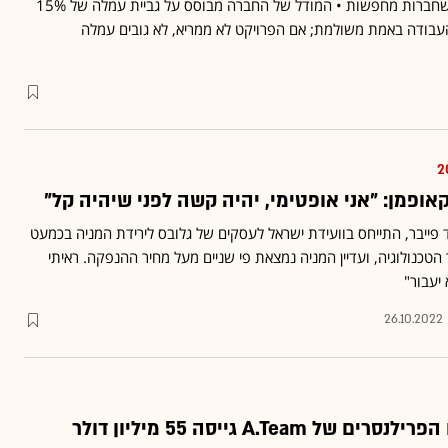
חושפות: אלה המקצועות שחברות מחפשות • המודל של החברה מבוסס על גביית עמלה של 15%
עבודה באמת משולמת; אם הפרויקט לא ממריא, לא גובים עמלה
קאופמן: "אני אופטימי, יהיה קשה לפני שיהיה קל"
ד פייבר, התייחס בוועידת ישראל לעסקים של גלובס לירידת המניה בכמעט
ור הטכנולוגיה, ועדיין המניה נמצאת פי שניים מעל מחיר ההנפקה. ראיתי
 יעבור"
26.10.2022
A.Team גייסה 55 מיליון דולר