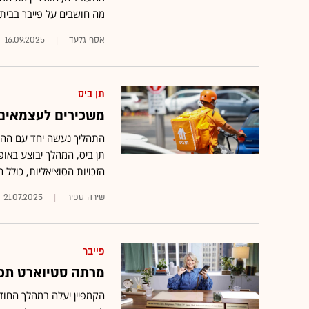
מה חושבים על פייבר בבית
אסף גלעד
16.09.2025
תן ביס
משכירים לעצמאים:
התהליך נעשה יחד עם ההסת
תן ביס, המהלך יבוצע באופן
הזכויות הסוציאליות, כולל ה
שירה ספיר
21.07.2025
פייבר
מרתה סטיוארט תככ
הקמפיין יעלה במהלך החו