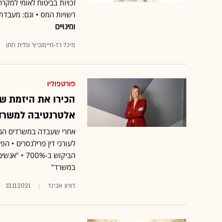
זכויות בביטוח לאומי למקר
רשויות המס • וגם: מעבדת החדשנות ש
ומינויים
מיכל רז-חיימוביץ' וגלית חתן
פורטפוליו
הכירו את היזמת שב
אלטרנטיבה למשרדי 
אחרי שעבדה במשרדים הגדול
לעורכי דין פרילנסרים • ה
במשרד"
דורון אביגד
13.11.2021