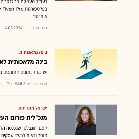
לעודד העסקת פרילנסרים ל
בפ
אותנטי"
גלית חתן
14.08.2024
בינה מלאכותית
בינה מלאכותית לא 
יש כעת נתונים התומכים ב
The Wall Street Journal
ישראל מתגייסת
מנכ"לית פורום הע
קסם רוזנבלט, שנכנסה החו
חוסר ודאות לבעלי עסקים • לדבריה, "אין 