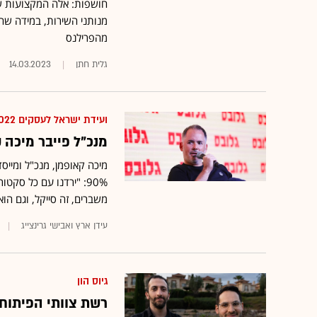
מנותני השירות, במידה שה
מהפרילנס
גלית חתן
14.03.2023
ועידת ישראל לעסקים 2022
מנכ"ל פייבר מיכה 
מיכה קאופמן, מנכ"ל ומייס
90%: "ירדנו עם כל סקט
משברים, זה סייקל, וגם הוא
עידן ארץ ואבישי גרינצייג
גיוס הון
רשת צוותי הפיתוח הפרילנסרים של 