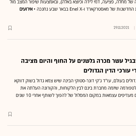
ה של מחלה, פציעה, דמי לידה וכיוצא באלה), ובאמצעות שיפור המצב מול
ל מאסטרקארד ו-Enel X בבאר שבע נחנכה •
אירועים
29.11.2021
גיל עשר מכרה גלשנים על החוף והיום מציבה
עורכי הדין הגדולים
ים בעולם, עו"ד ג'קי דונר-סטוקי הבינה שיש צמא גדול בשוק דווקא
פלטפורמה שיזמה מחברת בינם לבין הלקוחות, והקורונה העלתה את
הביקוש ב-700% • "אנשים מעדיפים עצמאות במקום המסלול של להפוך לשותף אחרי 10 שנים