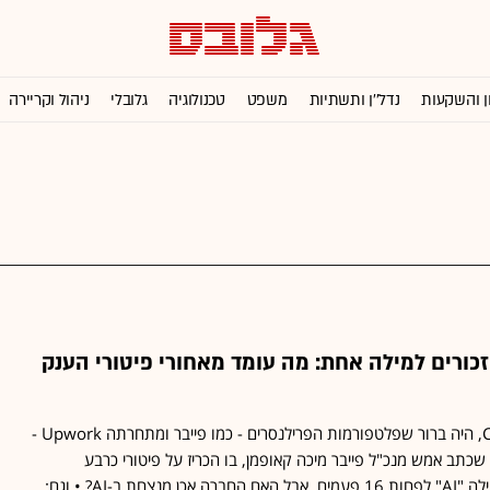
ן והשקעות
נדל''ן ותשתיות
משפט
טכנולוגיה
גלובלי
ניהול וקריירה
 עובדים ו-16 אזכורים למילה אחת: מה עומד מאחורי פיטורי הענק
מיום הופעתו של ChatGPT, היה ברור שפלטפורמות הפרילנסרים - כמו פייבר ומתחרתה Upwork -
כתב אמש מנכ"ל פייבר מיכה קאופמן, בו הכריז על פיטורי כרבע
מהעובדים, הוא ציין את המילה "AI" לפחות 16 פעמים. אבל האם החברה אכן מנצחת ב-AI? • וגם: