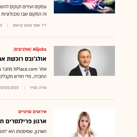
עסקים זעירים זקוקים להש
זה המקום שבו טכנולוגיות ש
ד"ר אושי שהם קראוס
22
Alljobs (אולג'ובס)
אולג'ובס רוכשת את XPlace.com ומקימה מערכת שתסייע לפרילנ
החברה, מדי חודש מקבלים פרילנסר
שירה ספיר
07.02.2022
אירועים ומינויים
ארגון פרילנסרים ח
הארגון, שסיסמתו היא "חופ