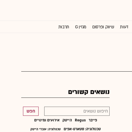
דעות
שיווק ופרסום
מגזין G
תרבות
וול סטריט ג'ורנל
נושאים קשורים
חפש
פייבר
Regus
הייטק
אירועים ומינויים
טכנולוגיה: סטארט-אפים
טכנולוגיה: עובדי הייטק