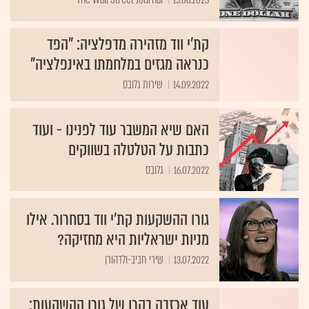
קת'י ווד מזהירה מדפלציה: "הפד
כנראה מגזים במלחמתו באינפלציה"
14.09.2022
שירות גלובס
האם שיא המשבר עוד לפנינו - ועוד
כתבות על הטלטלה בשווקים
16.07.2022
גלובס
גורו ההשקעות קת׳י ווד בסחרור. אילו
מניות ישראליות היא מחזיקה?
13.07.2022
שירי חביב-ולדהורן
עוד אכזבה בקרן של גורו ההשקעות: