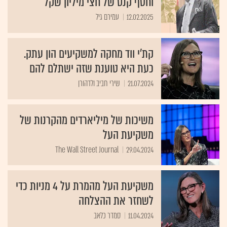
וחטף קנס של חצי מיליון שקל
12.02.2025
עמירם גיל
קת'י ווד מחקה למשקיעים הון עתק.
כעת היא טוענת שזה ישתלם להם
21.07.2024
שירי חביב ולדהורן
משיכות של מיליארדים מהקרנות של
משקיעת העל
The Wall Street Journal
29.04.2024
משקיעת העל מהמרת על 4 מניות כדי
לשחזר את ההצלחה
11.04.2024
סמדר כלאב