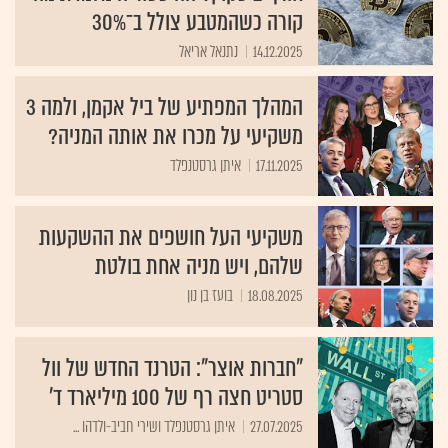
קורה כשהמטבע צולל ב־30%
14.12.2025
נתנאל אריאל
המהלך המפתיע של ביל אקמן, ולמה 3
משקיעי על מכרו את אותה המניה?
17.11.2025
איתן גרסטנפלד
משקיעי העל חושפים את ההשקעות
שלהם, ויש מניה אחת בולטת
18.08.2025
בועז בן נון
"חברות אוצר": הטרנד החדש של וול
סטריט חצה רף של 100 מיליארד ד'
27.07.2025
איתן גרסטנפלד ושירי חביב-ולדהו ...