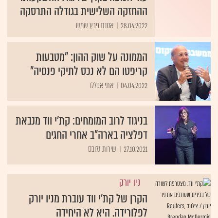
ההחזקה השלישית בגודלה התרסקה
28.04.2022
אסנת פרץ שמש
הממונה על שוק ההון: "מטבעות
קריפטו הם לא נכס לתיקי פנסיה"
04.04.2022
אתי אפללו
בניגוד לרוב המומחים: קת'י ווד מנבאת
דפלציה בארה"ב אחרי החגים
27.10.2021
שירות גלובס
ניו יורק
הקרן של קת'י ווד עוברת מניו יורק
לפלורידה. היא לא היחידה