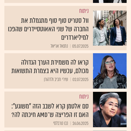
ניתוח
וול סטריט סוף סוף מתגמלת את
החברה של שני האאוטסיידרים שהפכו
למיליארדרים
05.07.2025
נתנאל אריאל
קראו לה משמידת הערך הגדולה
מכולם, עכשיו היא בצמרת התשואות
02.07.2025
שירי חביב ולדהורן
ניתוח
סם אלטמן קרא לשבב הזה "משוגע":
האם זו הפריצה ש־AMD חיכתה לה?
26.06.2025
נבו טרבלסי