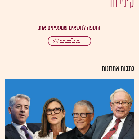
קת'י ווד
כתבות אחרונות