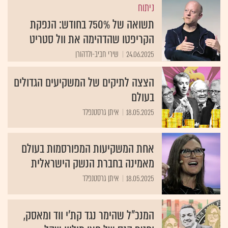
ניתוח
תשואה של 750% בחודש: הנפקת
הקריפטו שהדהימה את וול סטריט
24.06.2025
שירי חביב-ולדהורן
הצצה לתיקים של המשקיעים הגדולים
בעולם
18.05.2025
איתן גרסטנפלד
אחת המשקיעות המפורסמות בעולם
מאמינה בחברת הנשק הישראלית
18.05.2025
איתן גרסטנפלד
המנכ"ל שהימר נגד קת'י ווד ומאסק,