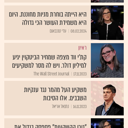
היא הייתה בוחרת מניות מחוננת. היום
היא משמידת העושר הכי גדולה
08.02.2024
עדי טננבאום
ראיון
קת'י ווד מצפה שמחיר הביטקוין יגיע
למיליון דולר. ויש לה מסר למשקיעים
The Wall Street Journal
17.11.2023
משקיע העל מהמר נגד ענקיות
השבבים. אלו הסיבות
16.11.2023
נתנאל אריאל
"גורו ההשקעות" פספסה בגדול את