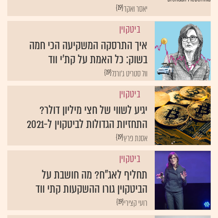
{19}
יאסר ואקד
ביטקוין
איך התרסקה המשקיעה הכי חמה
בשוק: כל האמת על קת'י ווד
{19}
וול סטריט ג'ורנל
ביטקוין
יגיע לשווי של חצי מיליון דולר?
התחזיות הגדולות לביטקוין ל-2021
{19}
אסנת פרץ
ביטקוין
תחליף לאג"ח? מה חושבת על
הביטקוין גורו ההשקעות קתי ווד
{19}
רועי קצירי