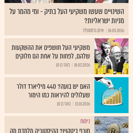
השינויים שעשו משקיעי העל בתיק - ומי מהמר על
מניות ישראליות?
18.05.2026
איתן גרסטנפלד
משקיעי העל חושפים את ההשקעות
שלהם, לפחות על אחת הם חלוקים
18.02.2026
בועז בן נון
האם יש בועה? 440 מיליארד דולר
שעלולים להיראות כמו הימור
12.01.2026
בועז בן נון
ניתוח
חורף ביטקוין? ההיסטוריה מלמדת מה