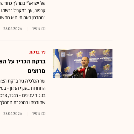
של ישראל" במהלך כחודשיי
קרפור, אך במקביל נרשמו ה
"המבחן האמיתי הוא החשבון
נבו שפיר
28.06.2026
ניר ברקת
ברקת הכריז על הצ
מרוצים
שר הכלכלה ניר ברקת הציג 
התחרות בענף המזון • במק
בניגוד עניינים • מנגד, צ
שהובטחו במסגרת המהלך
נבו שפיר
23.06.2026