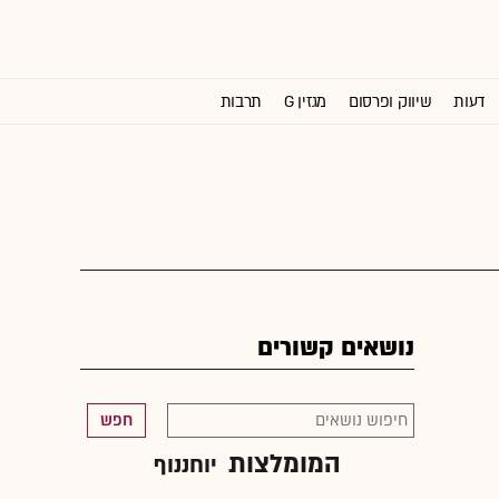
דעות
שיווק ופרסום
מגזין G
תרבות
וול סטריט ג'ורנל
נושאים קשורים
חפש
המומלצות
יוחננוף