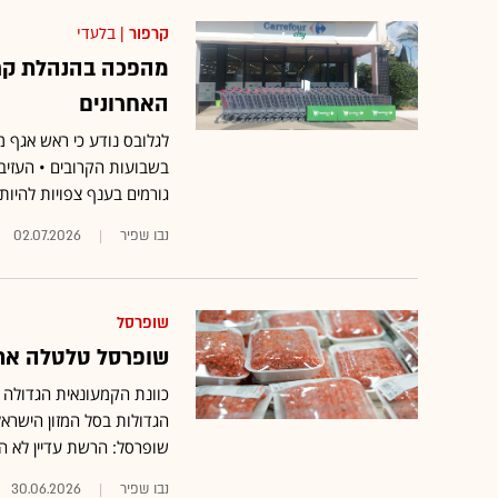
קרפור
| בלעדי
מהפכה בהנהלת קרפ
האחרונים
לגלובס נודע כי ראש אגף 
בשבועות הקרובים • העזיב
גורמים בענף צפויות להיו
נבו שפיר
02.07.2026
שופרסל
שופרסל טלטלה את 
כוונת הקמעונאית הגדולה 
הגדולות בסל המזון הישראלי
שופרסל: הרשת עדיין לא 
נבו שפיר
30.06.2026