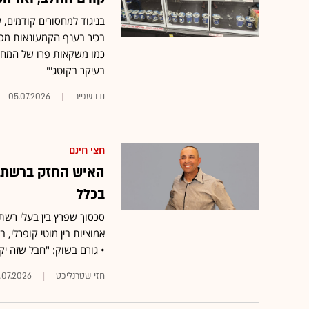
בניגוד למחסורים קודמים,
בכיר בענף הקמעונאות מסבי
כמו משקאות פרו של המחלב
בעיקר בקוטג'"
נבו שפיר
05.07.2026
חצי חינם
האיש החזק ברשת ח
בכלל
סכסוך שפרץ בין בעלי רשת
אמוציות בין מוטי קופרלי,
• גורם בשוק: "חבל שזה יקל
חזי שטרנליכט
.07.2026