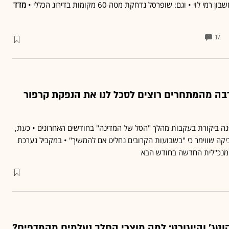
וי • וגם: שופרסל נדחקת מטה 60 מקומות בדירוג הכללי •
מדד
17
רבה מהמתחרים רוצים לסכל לנו את הנפקת קרפור
גה ביקורת בעקבות מהלך "הסל של המדינה" בחודשים האחרונים • כעת,
יקה שווימר כי "בשבועות הקרובים נחליט אם להמשיך" • במקביל נערכת
מנכ"לית החדשה בחודש הבא
וטג' והיוגורט: למה מוצרי החלב נעלמים מהמדפים?