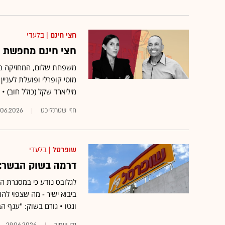
חצי חינם
| בלעדי
חצי חינם מחפשת מש
משפחת שלום, המחזיקה בש
מיליארד שקל (כולל חוב) • מהתב
חזי שטרנליכט
.06.2026
שופרסל
| בלעדי
דרמה בשוק הבשר: 
לגלובס נודע כי במסגרת ה
ביבוא ישיר - מה שצפוי לה
ונטו • גורם בשוק: "ענף 