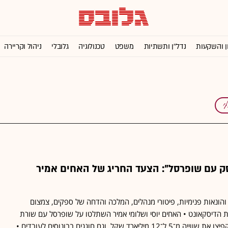
ן והשקעות
נדל''ן ותשתיות
משפט
טכנולוגיה
גלובלי
ניהול וקריירה
 עם שופרסל": הצעד החריג של האחים אמיר
והונאות פנימיות, פיטורי מנהלים, המלכה והדחה של ספקים, צמצום
 הדיסקאונט • האחים יוסי ושלומי אמיר השתלטו על שופרסל עם שורת
מהלכים אגרסיביים • הם הקפיצו את שווייה מ־5 ל־12 מיליארד שקל, וגם חוגגים בבונוסים לעובדים •