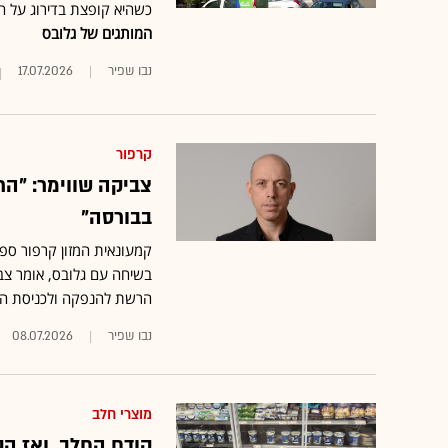
כשהיא קופצת בדירוג על חשבון רמי ל
המותגים של גלובס
נבו שפיר
17.07.2026
קרפור
צביקה שווימר: "ה
בבורסה"
קמעונאית המזון קרפור ספ
בשיחה עם גלובס, אומר צב
הרשת להנפקה ולכניסת ה
נבו שפיר
08.07.2026
מוצרי חלב
קודם החלב, ואז הק