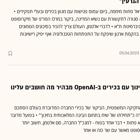
גרעין"
 בילה בישראל פחות מיממה, ביום עמוס פגישות עם מגוון בכירים ובעלי תפקידים •
סגורה לתקשורת עם נשיא המדינה, ביקור במרכז המו"פ של מיקרוסופט
יברסיטת ת"א • לדברי אלטמן, העולם צריך להכיר בסיכונים הטמונים
 בהקמת ארגון שיפקח על התפתחות הטכנולוגיה ואף יפיק רישיונות
05.06.2023
המפגש של שר החינוך עם בכירים ב-OpenAI מבהיר מה חושבים עלינו
קיקה המשפטית, הביקור של בכירי החברה המדוברת בעולם הסתכם
ה כ"תחילתו של שיח בתחום הבינה המלאכותית בחינוך" • בפועל מדובר
 פחות • דבר אחד בטוח - למנכ"ל החברה, סם אלטמן, חשוב יותר
סופט מאשר עם שר כזה או אחר