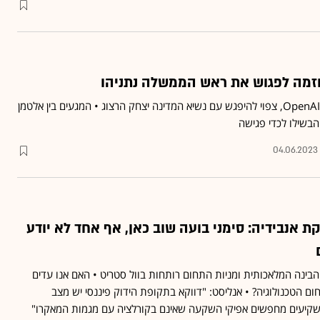
וזמה לפגוש את ראש הממשלה נתניהו
סם אלטמן, ממייסדי חברת OpenAI, צפוי להיפגש עם נשיא המדינה יצחק הרצוג • המגעים בין אלטמן
בשילו לכדי פגישה
04.06.2023
אט GPT לנסיקת אנבידיה: סימני בועה שוב כאן, אף אחד לא יודע
ינה המלאכותית ומניות התחום רותחות בוול סטריט • האם אנו עדים
ם הטכנולוגיה? • אנליסט: "דווקא בתקופת הידוק פיננסי יש מצב
יעים מחפשים אפיקי השקעה שאינם בקורלציה עם מגמות המאקרו"