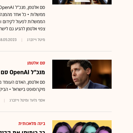
ממשלות • כל אחד מהמנהי
הממשלות לפעול לקידום ו
צפוי אלטמן להגיע גם לישר
מיטל וייזברג
28.05.2023
סם אלטמן
מנכ"ל OpenAI סם אלטמן מגיע לביקור בישראל
מיקרוסופט בישראל • הביק
אסף גלעד ומיטל וייזברג
בינה מלאכותית