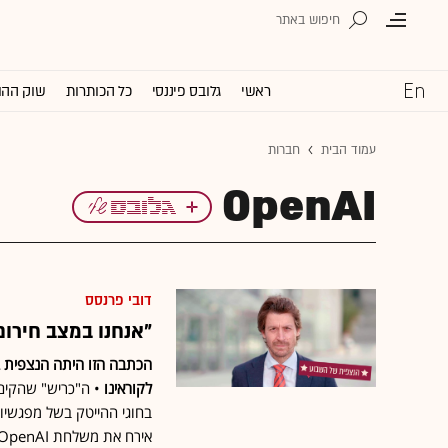
ראשי
גלובס פיננסי
כל הכותרות
שוק ההו
עמוד הבית
חברות
OpenAI
דובי פרנסס
"אנחנו במצב חירום
הכתבה הזו היתה הנצפית ב
לקוראינו
• ה"כריש" שהקים 
בחוגי ההייטק בשל מפגשיו
אירח את משלחת OpenAI בישראל