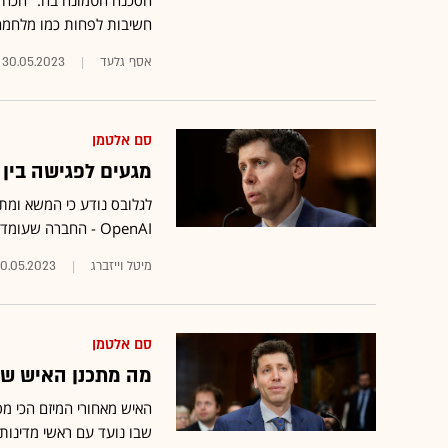
הסכנה הטמונה בה: "הכחדה
חשיבות לפחות כמו מלחמה 
אסף גלעד
30.05.2023
סם אלטמן
מגעים לפגישה בין
לגלובס נודע כי המשא ומתן
OpenAI - החברה שעומדת מאחורי ChatGPT, והוא צפוי לבקר בארץ בשבוע הבא
מיטל וייזברג
0.05.2023
סם אלטמן
מה מתכנן האיש שמאחורי ChatGpt ב
שבו נועד עם ראשי מדינות