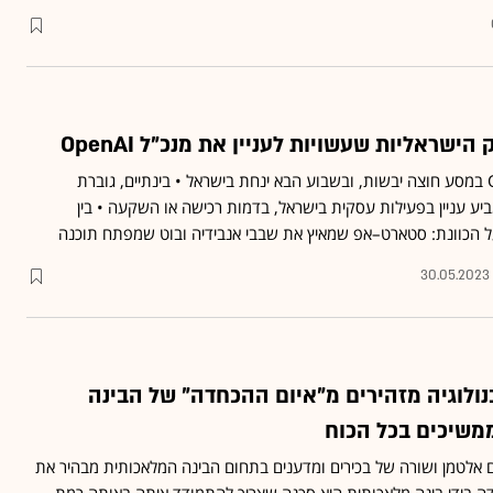
שראליות שעשויות לעניין את מנכ"ל OpenAI
סם אלטמן, מנכ"ל OpenAI במסע חוצה יבשות, ובשבוע הבא ינחת בישראל • בינתיים, גוברת
יע עניין בפעילות עסקית בישראל, בדמות רכישה או השקעה • בין
ל הכוונת: סטארט–אפ שמאיץ את שבבי אנבידיה ובוט שמפתח תוכנה
30.05.2023
נולוגיה מזהירים מ"איום ההכחדה" של הבינה
משיכים בכל הכוח
אלטמן ושורה של בכירים ומדענים בתחום הבינה המלאכותית מבהיר את