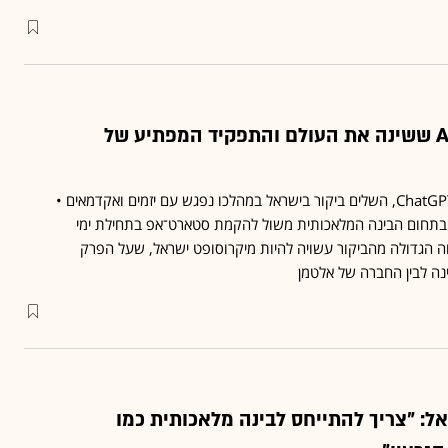
הביקור של יזם ה־AI ששינה את העולם והתפקיד המפתיע של
סם אלטמן, האיש מאחורי ChatGPT, השלים ביקור בישראל במהלכו נפגש עם יזמים ואקדמאים •
תחום הבינה המלאכותית משול להקמת סטארט־אפ בתחילת ימי
חה הגדולה מהביקור עשויה להיות מיקרוסופט ישראל, שעל הפרק
ה לבין החברה של אלטמן
ל: "צריך להתייחס לבינה מלאכותית כמו