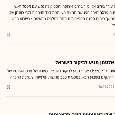
סם אלטמן, מנכ"ל OpenAI עורך בימים אלו סיור ברחבי אירופה והספיק להיפגש עם מספר ראשי
גים פרסם לאחר הפגישה תמונה משותפת לצד הצהרות לגבי כוונתן של
המשך פיתוח הבינה המלאכותית תחת רגולציה מתאימה • בשבוע הבא
אל
סם אלטמן, האדם העומד מאחורי ChatGPT צפוי להגיע לביקור בישראל, כאורח של מרכז הפיתוח של
ור יתקיים בשבוע הבא, במסגרת סבב פגישות עולמיות שעורכת החברה
28.05.2023