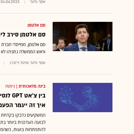
אסף גלעד
04.06.2023
סם אלטמן
סם אלטמן סירב לי
וראש הממשלה נתניהו לא ה
אסף גלעד ומיטל וייזברג
בינה מלאכותית
| ניתוח
בין צ'
איך זה ייגמר הפעם
המשקיעים נדבקו בקדחת הב
לבועה העדכנית ביותר בתחו
להתפתחות בועות, כשהמשק