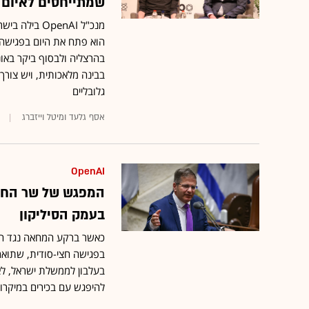
שמתייחסים לאיום ה
מנכ"ל OpenAI
הוא פתח את היום בפגישה 
בהרצליה ולבסוף ביקר באונ
בבינה מלאכותית, ויש צורך
גלובליים
אסף גלעד ומיטל וייזברג
OpenAI
בעמק הסיליקון
כאשר ברקע המחאה נגד הח
בפגישה חצי-סודית, שתואר
בעלבון לממשלת ישראל, לא
להיפגש עם בכירים במיקרו