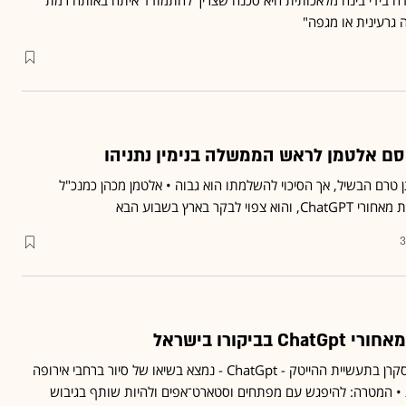
 בידי בינה מלאכותית היא סכנה שצריך להתמודד איתה באותה רמת
גרעינית או מגפה"
 סם אלטמן לראש הממשלה בנימין נתניהו
 טרם הבשיל, אך הסיכוי להשלמתו הוא גבוה • אלטמן מכהן כמנכ"ל
3
ביקורו בישראל
האיש מאחורי המיזם הכי מסקרן בתעשיית ההייטק - ChatGpt - נמצא בשיאו של סיור ברחבי אירופה
 • המטרה: להיפגש עם מפתחים וסטארט־אפים ולהיות שותף בגיבוש