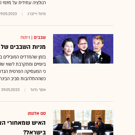
רגולציה עתידית על מיזמי AI • סם אלטמן ינחת בשבוע הבא בישראל. עם מי הוא ייפגש?
מיטל וייזברג
29.05.2023
שבבים
| ניתוח
מניות השבבים של 
ביומיים ומתקרבת לשווי של 
כי המעסיקה הפרטית הגדול
כשההתלהבות סביב הבינה המלאכותי
אסף גלעד
29.05.2023
סם אלטמן
האיש שמאחורי הצ
בישראל?