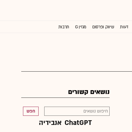
דעות
שיווק ופרסום
מגזין G
תרבות
וול סטריט ג'ורנל
נושאים קשורים
חפש
ChatGPT
אנבידיה