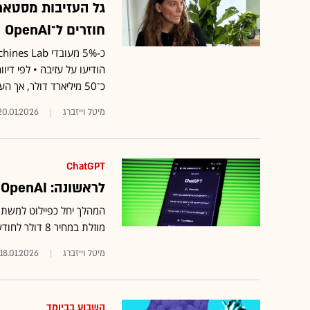
גל העזיבות מסטאר
חוזרים ל־OpenAI
הודיעו על עזיבה • לפי דיו
כ־50 מיליארד דולר, אך העזיבות עשויות להקשות על מימושו
מיטל וייזברג
20.01.2026
ChatGPT
לראשונה: OpenAI מתחילה לשלב פרסומות ב-ChatGPT
מוזלת במחיר 8 דולר לחודש, בעוד המנויים בתשלום יישארו ללא פרסום
מיטל וייזברג
18.01.2026
השבוע בביומד