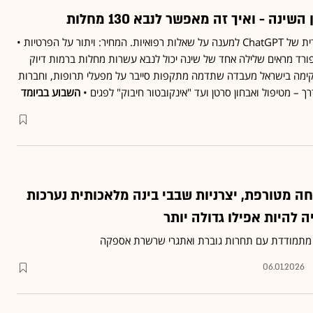
ינה - ואיך זה מאפשר לנבא 130 מחלות
OpenAI תשיק גרסה ייעודית של ChatGPT למענה על שאלות רפואיות. המחיר: ויתור על הפרטיות •
ורד מראים שלילה אחד של שינה יכול לנבא עשרות מחלות ברמות דיוק
אייר מקימה בישראל מעבדה שתדמה מתקפות סייבר על מפעלי תרופות, וחברות
ך – מטיפול ואבחון סרטן ועד "אינקובטור חיבוק" לפגים •
השבוע בביומד
ה מטורפת, יצרניות שבבי בינה מלאכותית נערכות
ך מתמודדת עם תחרות גוברת ואתגרי שרשרת אספקה
06.01.2026