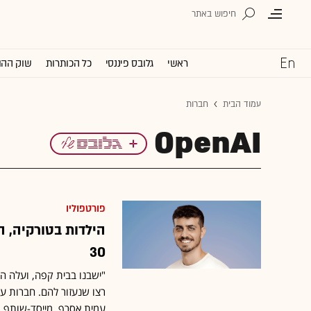
ראשי
גלובס פיננסי
כל הכותרות
שוק ההו
עמוד הבית
חברות
OpenAI
פורטפוליו
הילדות בטורקיה, 
30
"ישבנו בבית קפה, ועלה הר
עמית אסרף, מייסד-שותף ומ