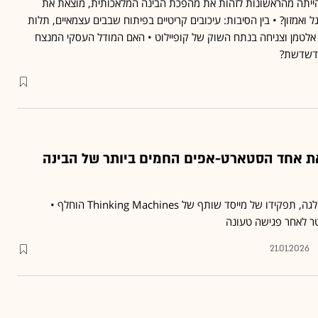
הייתה מהראשונות לזהות את מהפכת הבינה המלאכותית, מוצאת את
ואמזון? • בין הסיבות: עיכובים קריטיים בפיתוח שבבים עצמאיים, תלות
OpenA של סם אלטמן וצניחה בנתח השוק של קופיילוט • האם המודל העסקי המנצח
מדשדשת?
 אחד הסטארט-אפים החמים ביותר של הבינה
לאחר מערכת יחסים עם קולגה, תפקידו של מייסד שותף של Thinking Machines הוחלף •
טר לאחר פגישה טעונה
21.01.2026