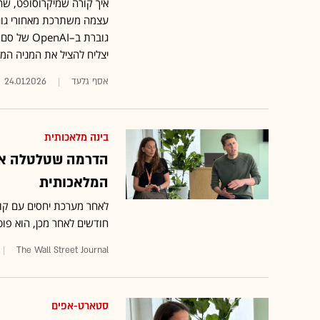
איך קורה שמיקרוסופט, ש
עצמה משתרכת מאחורי גוגל 
גוברת ב–I
יצליח להציל את המניה ה
אסף גלעד
24.01.2026
בינה מלאכותית
הדרמה שטלטלה את
המלאכותית
חודשים לאחר מכן, הוא פו
The Wall Street Journal
סטארט-אפים