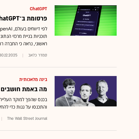
ChatGPT
פרסומת ב־ChatGPT: התכנון שישנה את עולם הבינה מלאכותית
תוכניות בניית מרכזי הנתו
ראשוני, נראה כי החברה ר
סמדר כלאב
30.12.2025
בינה מלאכותית
מה באמת חושבים ה
בכנס שהפך למוקד העלייה ל
והתכנסו על גגות כדי להחל
The Wall Street Journal