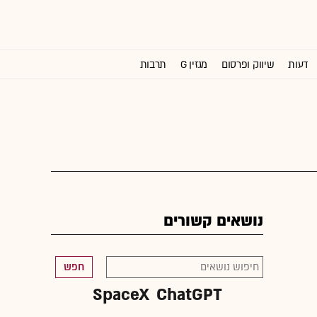
דעות
שיווק ופרסום
מגזין G
תרבות
וול סטריט ג'ורנל
נושאים קשורים
חפש
SpaceX
ChatGPT