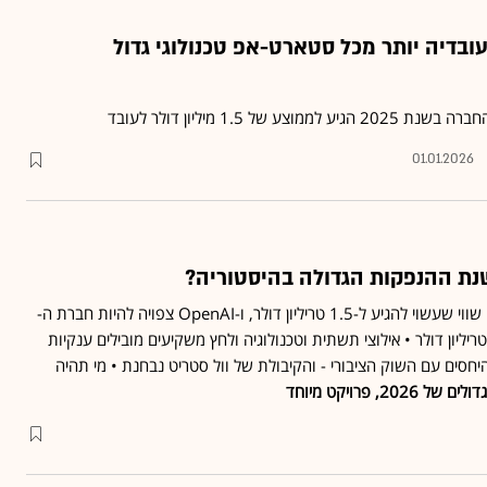
ת לעובדיה יותר מכל סטארט-אפ טכנולוגי גדול
 של 1.5 מיליון דולר לעובד
01.01.2026
SpaceX בדרך לבורסה עם שווי שעשוי להגיע ל-1.5 טריליון דולר, ו-OpenAI צפויה להיות חברת ה-
ריליון דולר • אילוצי תשתית וטכנולוגיה ולחץ משקיעים מובילים ענקיות
חסים עם השוק הציבורי - והקיבולת של וול סטריט נבחנת • מי תהיה
2026, פרויקט מיוחד