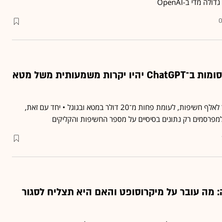
ה מדי ב-OpenAI
0
המחיר נחשף: הפרסומות ב־ChatGPT יהיו יקרות משמעותית משל מטא
OpenAI תגבה כ־60 דולר לאלף חשיפות, לעומת פחות מ־20 דולר במטא ובגוגל • יחד עם זאת,
פרסמים רק נתונים בסיסיים על מספר החשיפות והקליקים
 מה עובר על מיקרוסופט והאם היא תצליח לסגור