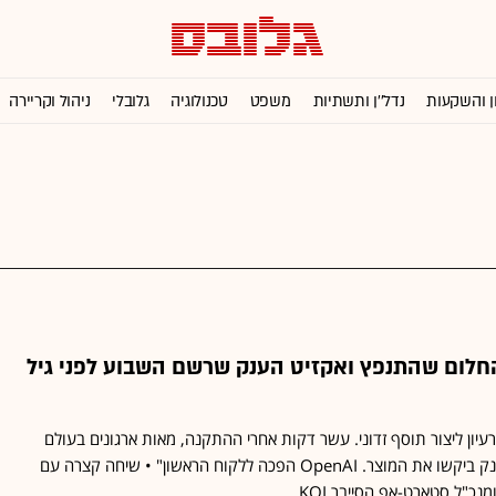
ן והשקעות
נדל''ן ותשתיות
משפט
טכנולוגיה
גלובלי
ניהול וקריירה
החלום שהתנפץ ואקזיט הענק שרשם השבוע לפני גיל
עיון ליצור תוסף זדוני. עשר דקות אחרי ההתקנה, מאות ארגונים בעולם
רצו שנעזור להם. חברות ענק ביקשו את המוצר. OpenAI הפכה ללקוח הראשון" • שיחה קצרה עם
נכ"ל סטארט-אפ הסייבר KOI