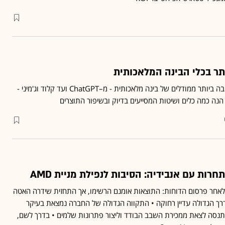
תר בכלי הבינה המלאכותית
כדי לקבל את התוצאה הטובה ביותר ממודלים של בינה מלאכותית - מ–ChatGPT ועד קלוד וג'מיני -
נה כמה כלים ושיטות המסייעים בדיוק ובשיפור התוצרים
ות עם אנבידיה: הסיבות לנפילת מניית AMD
 אתמול לאחר פרסום הדוחות: התוצאות אומנם הרשימו, אך התחזית שידרה האטה
ך הגדולה עדיין רחוקה • התקווה הגדולה של החברה נמצאת בעיקר
נסה לצאת ממכירת השבב הבודד וליצור פתרונות שלמים • בדרך לשם,