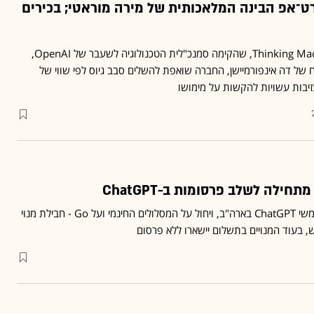
ט־אפ הבינה המלאכותית של מירה מוראטי; בכירים
כ-5% מעובדי Thinking Machines Lab, שהקימה סמנכ"לית הטכנולוגיה לשעבר של OpenAI,
וח של דה אינפורמיישן, החברה שואפת להשלים סבב גיוס לפי שווי של
המהלך יחל כפיילוט למשתמשי ChatGPT בארה"ב, ויחול על המסלולים החינמי ועל Go - חבילת מנוי