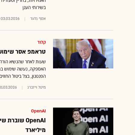
האמירויות, בחריין וסעודיה
בשירותי הענן
אסף גלעד
03.03.2026
קלוד
טראמפ אסר שימוש 
שעות לאחר שהנשיא הורה 
הפנטגון, בצל ביטול החוזי
מיטל וייזברג
01.03.2026
OpenAI
מיליארד