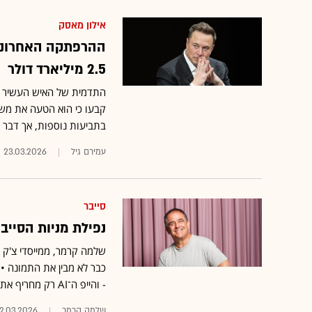
אילון מאסק
ההרפתקה האחרונה 
2.5 מיליארד דולר
התדמית של האיש העשיר בע
קבעו כי הוא הטעה את משק
בתביעות נוספות, אך דבר ל
עמירם גיל
23.03.2026
סייבר
נפילת מניות הסייב
שלמה קרמר, ממייסדי צ'ק פ
כבר לא מבין את התמונה •
- והייפ ה־AI רק מחריף את המצב • הפתרון? לחשוב מחדש על "הטק" כסקטור
שלמה קרמר
2.03.2026