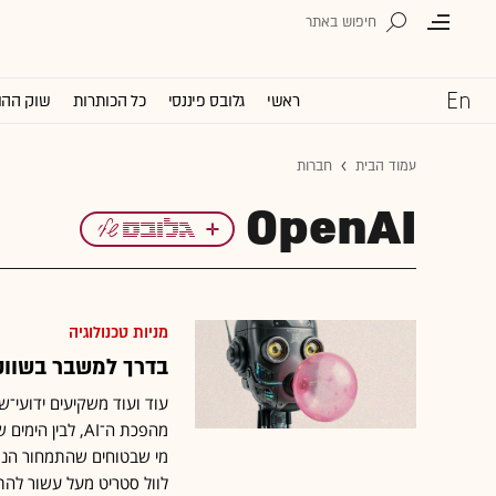
ראשי
גלובס פיננסי
כל הכותרות
שוק ההו
עמוד הבית
חברות
OpenAI
מניות טכנולוגיה
בדרך למשבר בשווק
עוד ועוד משקיעים ידועי־ש
מהפכת ה־AI, ל
מי שבטוחים שהתמחור הנוכ
לוול סטריט מעל עשור להת