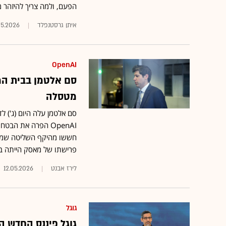
הפעם, ולמה צריך להיזהר מ-penAI
איתן גרסטנפלד
05.2026
OpenAI
מטסלה
סם אלטמן עלה היום (ג') 
OpenAI הפרה את הב
חששו מהיקף השליטה שמאסק
פרישתו של מאסק הייתה בג
לירז אבנט
12.05.2026
גוגל
גוגל פיננס החדש ה