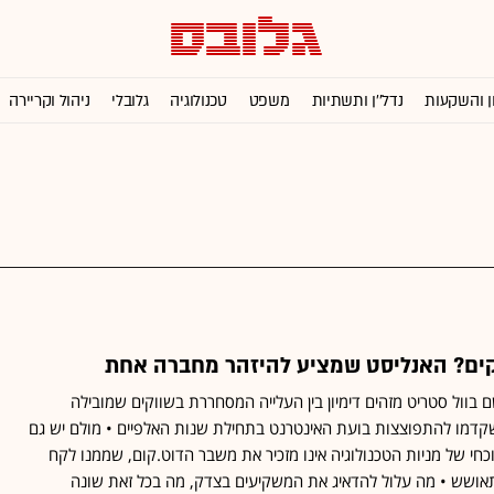
ן והשקעות
נדל''ן ותשתיות
משפט
טכנולוגיה
גלובלי
ניהול וקריירה
ים? האנליסט שמציע להיזהר מחברה אחת
ם בוול סטריט מזהים דימיון בין העלייה המסחררת בשווקים שמובילה
בין הימים שקדמו להתפוצצות בועת האינטרנט בתחילת שנות האלפיים • מולם יש גם
חי של מניות הטכנולוגיה אינו מזכיר את משבר הדוט.קום, שממנו לקח
אושש • מה עלול להדאיג את המשקיעים בצדק, מה בכל זאת שונה