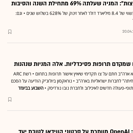
שעלתה 69% מתחילת השנה והסיבות
מניית קמטק כבר נסחרת בשווי של 8.4 מיליארד דולר לאחר זינוק של 628% בשלוש שנים • וגם:
20.04
שמקדם תרופות פסיכדליות. אלה המניות שנהנות
עידן חדש בפסיכדליה? נשיא ארה"ב חתם על צו תקדימי שיאיץ אישור תרופות בתחום • רשת ARC
תה" לחברות ישראליות בארה"ב • נוראקסון ביולוג'יק הודיעה על הסכם
תופי-פעולה חדשים לאיכילוב ולחברת נובו נורדיסק •
השבוע בביומד
שנה אחרי ההשקה: OpenAI מוותרת על סרטוני הווידאו לטובת יעד