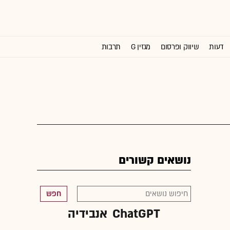
דעות
שיווק ופרסום
מגזין G
תרבות
וול סטריט ג'ורנל
נושאים קשורים
חפש
ChatGPT
אנבידיה