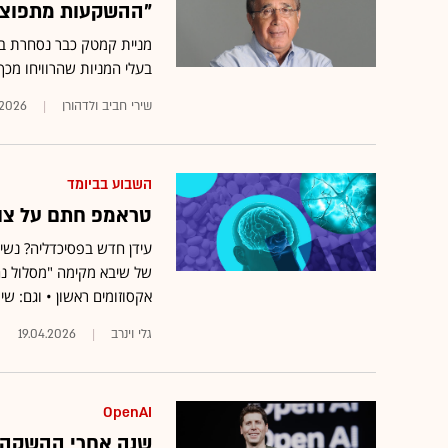
"ההשקעות מתפוצצות": המניה 
בעלי המניות שהרוויחו מכך
שירי חביב ולדהורן
.2026
השבוע בביומד
טראמפ חתם על צו 
של שיבא מקימה "מסלול נחי
אקסוזומים ראשון • וגם: שי
גלי וינרב
19.04.2026
OpenAI