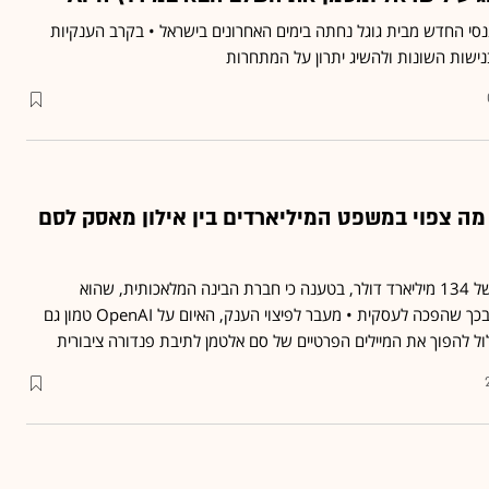
סי החדש מבית גוגל נחתה בימים האחרונים בישראל • בקרב הענקיות
נישות השונות ולהשיג יתרון על המתחרות
קרב על OpenAI: מה צפוי במשפט המיליארדים בין אילון מאסק לסם
אילון מאסק תובע תשלום של 134 מיליארד דולר, בטענה כי חברת הבינה המלאכותית, שהוא
ממייסדיה, הפרה הסכמות בכך שהפכה לעסקית • מעבר לפיצוי הענק, האיום על OpenAI טמון גם
ל להפוך את המיילים הפרטיים של סם אלטמן לתיבת פנדורה ציבורית