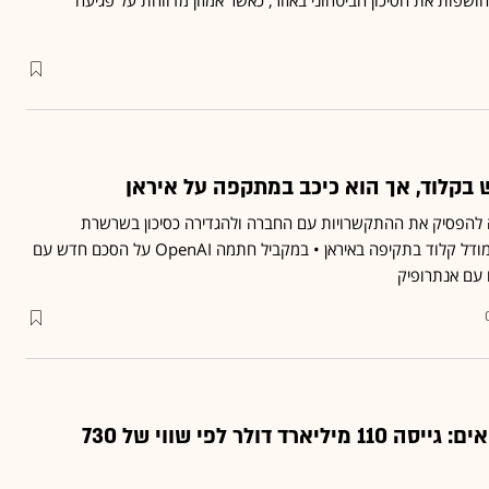
 חושפות את הסיכון הביטחוני באזור, כאשר אמזון מדווחת על פגיעה
בקלוד, אך הוא כיכב במתקפה על איראן
להפסיק את ההתקשרויות עם החברה ולהגדירה כסיכון בשרשרת
האספקה, נעשה שימוש במודל קלוד בתקיפה באיראן • במקביל חתמה OpenAI על הסכם חדש עם
ם עם אנתרופיק
OpenAI שוברת שיאים: גייסה 110 מיליארד דולר לפי שווי של 730