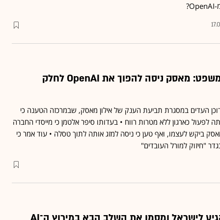
O?
17.
סם אלטמן בבית המשפט: מאסק ניסה להפוך את OpenAI לחלק
לדוכן העדים במסגרת תביעת הענק של אילון מאסק, שבמרכזה הטענה כי
טחתה לפעול כארגון ללא מטרות רווח • בעדותו סיפר אלטמן כי מייסדי החברה
 ביקש לעצמו, ואף טען כי ניסה למזג אותה לתוך טסלה • עוד אמר כי
דר "חיזוק למורל העובדים"
גיע לישראל ומסמן את השלב הבא במירוץ ה־AI