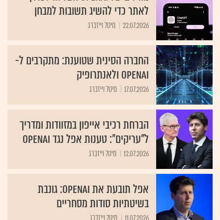
לאתר כדי להשיג תשובות למבחן
22.07.2026
מיטל וייזברג
החברה הסינית שטוענת: מתקרבים ל-
OpenAI ולאנתרופיק
17.07.2026
מיטל וייזברג
הברחת רכיבי אייפון במזוודות ומדריך
ל"עריקים": טענות אפל נגד OpenAI
12.07.2026
מיטל וייזברג
אפל תובעת את OpenAI: גונבת
בשיטתיות סודות מסחריים
11.07.2026
מיטל וייזברג