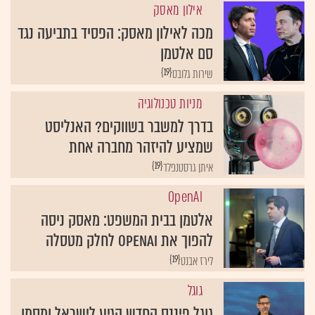
אילון מאסק
מכה לאילון מאסק: הפסיד בתביעה נגד
סם אלטמן
{19}
שירות גלובס
מניות טכנולוגיה
בדרך למשבר בשווקים? האנליסט
שמציע להיזהר מחברה אחת
{19}
איתן גרסטנפלד
OpenAI
אלטמן בבית המשפט: מאסק ניסה
להפוך את OpenAI לחלק מטסלה
{19}
לירז אבנט
גוגל
גוגל פיננס החדש הגיע לישראל ומסמן