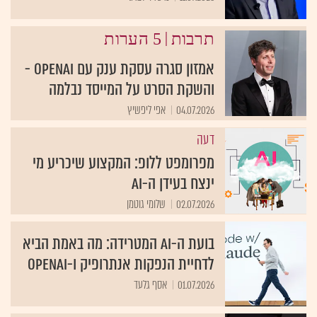
|
תרבות
5 הערות
אמזון סגרה עסקת ענק עם openAI -
והשקת הסרט על המייסד נבלמה
04.07.2026
אפי ליפשיץ
דעה
מפרומפט ללופ: המקצוע שיכריע מי
ינצח בעידן ה-AI
02.07.2026
שלומי גוטמן
בועת ה-AI המטרידה: מה באמת הביא
לדחיית הנפקות אנתרופיק ו-OpenAI
01.07.2026
אסף גלעד