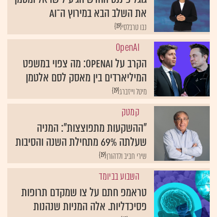
את השלב הבא במירוץ ה־AI
{19}
נבו טרבלסי
OpenAI
הקרב על OpenAI: מה צפוי במשפט
המיליארדים בין מאסק לסם אלטמן
{19}
מיטל וייזברג
קמטק
"ההשקעות מתפוצצות": המניה
שעלתה 69% מתחילת השנה והסיבות
{19}
שירי חביב ולדהורן
השבוע בביומד
טראמפ חתם על צו שמקדם תרופות
פסיכדליות. אלה המניות שנהנות