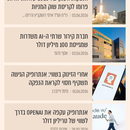
פרומו לקריסת שוק המניות
02.06.2026
רו"ח ועו"ד איתי רושקביץ ודרינה ...
חברת קירור שרתי ה-AI משדרות
שמגייסת 100 מיליון דולר
02.06.2026
אסף גלעד
אחרי הזינוק בשווי: אנתרופיק הגישה
תשקיף חסוי לקראת הנפקה
01.06.2026
מיטל וייזברג
אנתרופיק עקפה את OpenAI בדרך
לשווי של טריליון דולר
28.05.2026
שירות גלובס