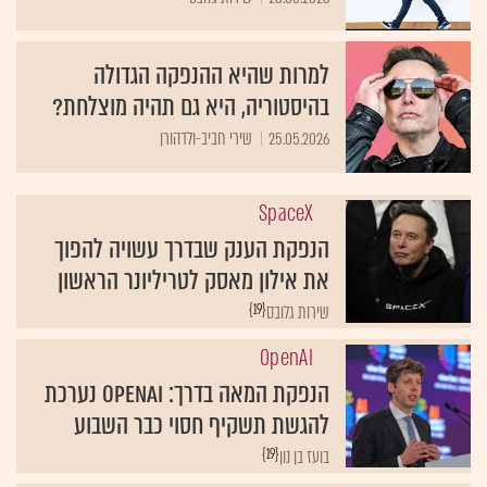
למרות שהיא ההנפקה הגדולה
בהיסטוריה, היא גם תהיה מוצלחת?
25.05.2026
שירי חביב-ולדהורן
SpaceX
הנפקת הענק שבדרך עשויה להפוך
את אילון מאסק לטריליונר הראשון
{19}
שירות גלובס
OpenAI
הנפקת המאה בדרך: OpenAI נערכת
להגשת תשקיף חסוי כבר השבוע
{19}
בועז בן נון