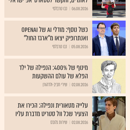
לאתרים, והקשר לסטארט־אפ ישראלי
06.08.2026
נבו טרבלסי
כשל נוסף: מודלי AI של OpenAI
ואנתרופיק יצאו מ"ארגז החול"
05.08.2026
נבו טרבלסי
מינוף של 400%: הנפילה של ילד
הפלא של עולם ההשקעות
02.08.2026
שירי חביב-ולדהורן
עלייה מטאורית ונפילה: הכירו את
הצעיר שכל וול סטריט מדברת עליו
02.08.2026
שירות גלובס