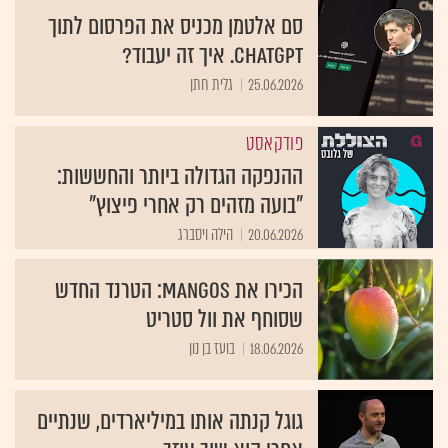
סם אלטמן מכניס את הפרסום לתוך
ChatGPT. איך זה יעבוד?
25.06.2026
גלית חתן
פודקאסט
ההנפקה הגדולה ביותר והחששות:
"בועה מזהים רק אחרי פיצוץ"
20.06.2026
הילה ויסברג
הכירו את MANGOS: הטרנד החדש
שסוחף את וול סטריט
18.06.2026
בועז בן נון
גוגל קנתה אותו במיליארדים, שנתיים