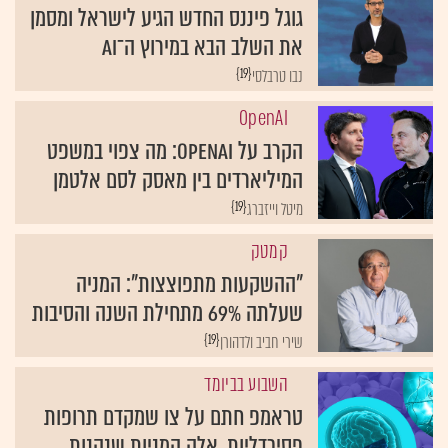
גוגל פיננס החדש הגיע לישראל ומסמן
את השלב הבא במירוץ ה־AI
{19}
נבו טרבלסי
OpenAI
הקרב על OpenAI: מה צפוי במשפט
המיליארדים בין מאסק לסם אלטמן
{19}
מיטל וייזברג
קמטק
"ההשקעות מתפוצצות": המניה
שעלתה 69% מתחילת השנה והסיבות
{19}
שירי חביב ולדהורן
השבוע בביומד
טראמפ חתם על צו שמקדם תרופות
פסיכדליות. אלה המניות שנהנות