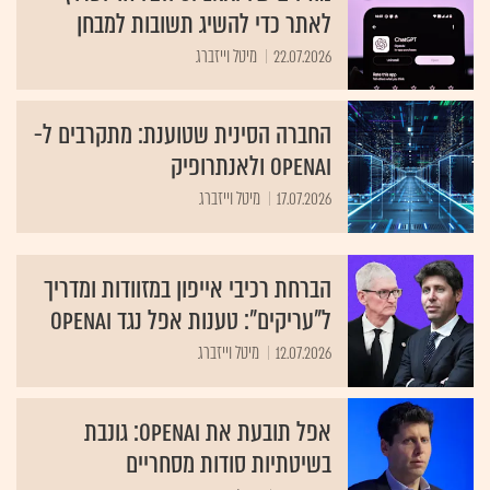
לאתר כדי להשיג תשובות למבחן
22.07.2026
מיטל וייזברג
החברה הסינית שטוענת: מתקרבים ל-
OpenAI ולאנתרופיק
17.07.2026
מיטל וייזברג
הברחת רכיבי אייפון במזוודות ומדריך
ל"עריקים": טענות אפל נגד OpenAI
12.07.2026
מיטל וייזברג
אפל תובעת את OpenAI: גונבת
בשיטתיות סודות מסחריים