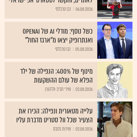
לאתרים, והקשר לסטארט־אפ ישראלי
06.08.2026
נבו טרבלסי
כשל נוסף: מודלי AI של OpenAI
ואנתרופיק יצאו מ"ארגז החול"
05.08.2026
נבו טרבלסי
מינוף של 400%: הנפילה של ילד
הפלא של עולם ההשקעות
02.08.2026
שירי חביב-ולדהורן
עלייה מטאורית ונפילה: הכירו את
הצעיר שכל וול סטריט מדברת עליו
02.08.2026
שירות גלובס