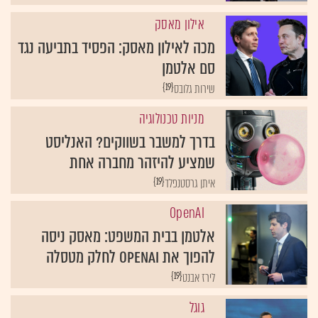
אילון מאסק
מכה לאילון מאסק: הפסיד בתביעה נגד
סם אלטמן
{19}
שירות גלובס
מניות טכנולוגיה
בדרך למשבר בשווקים? האנליסט
שמציע להיזהר מחברה אחת
{19}
איתן גרסטנפלד
OpenAI
אלטמן בבית המשפט: מאסק ניסה
להפוך את OpenAI לחלק מטסלה
{19}
לירז אבנט
גוגל