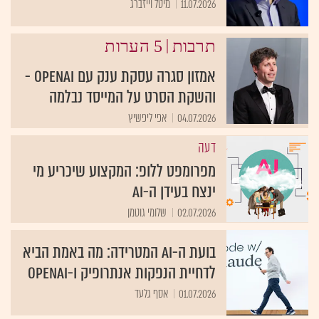
11.07.2026
מיטל וייזברג
|
תרבות
5 הערות
אמזון סגרה עסקת ענק עם openAI -
והשקת הסרט על המייסד נבלמה
04.07.2026
אפי ליפשיץ
דעה
מפרומפט ללופ: המקצוע שיכריע מי
ינצח בעידן ה-AI
02.07.2026
שלומי גוטמן
בועת ה-AI המטרידה: מה באמת הביא
לדחיית הנפקות אנתרופיק ו-OpenAI
01.07.2026
אסף גלעד