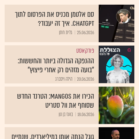
סם אלטמן מכניס את הפרסום לתוך
ChatGPT. איך זה יעבוד?
25.06.2026
גלית חתן
פודקאסט
ההנפקה הגדולה ביותר והחששות:
"בועה מזהים רק אחרי פיצוץ"
20.06.2026
הילה ויסברג
הכירו את MANGOS: הטרנד החדש
שסוחף את וול סטריט
18.06.2026
בועז בן נון
גוגל קנתה אותו במיליארדים, שנתיים