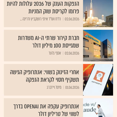
הנפקות הענק של 2026 עלולות להיות
פרומו לקריסת שוק המניות
02.06.2026
רו"ח ועו"ד איתי רושקביץ ודרינה ...
חברת קירור שרתי ה-AI משדרות
שמגייסת 100 מיליון דולר
02.06.2026
אסף גלעד
אחרי הזינוק בשווי: אנתרופיק הגישה
תשקיף חסוי לקראת הנפקה
01.06.2026
מיטל וייזברג
אנתרופיק עקפה את OpenAI בדרך
לשווי של טריליון דולר