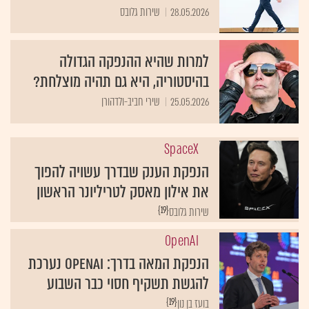
28.05.2026
שירות גלובס
למרות שהיא ההנפקה הגדולה
בהיסטוריה, היא גם תהיה מוצלחת?
25.05.2026
שירי חביב-ולדהורן
SpaceX
הנפקת הענק שבדרך עשויה להפוך
את אילון מאסק לטריליונר הראשון
{19}
שירות גלובס
OpenAI
הנפקת המאה בדרך: OpenAI נערכת
להגשת תשקיף חסוי כבר השבוע
{19}
בועז בן נון