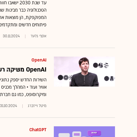
הטכנולוגיה כבר מבינות שה
המפוקפקת, הן מוצאות את 
פיתוחים חדשים ומתקדמים ב
אסף גלעד
30.11.2024
OpenAI
OpenAI משיקה רשמית את מנוע החיפוש שלה
השירות החדש יספק נתונים 
אוויר ועוד • המהלך מכניס
ומיקרוסופט, כמו גם חברת
מיטל וייזברג
31.10.2024
ChatGPT