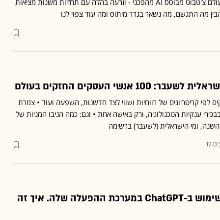
חברת OpenAI שחררה לעולם צ'טבוט מבוסס AI מהפכני - וזרעה בהלה עם תחזיות משנות מציאות
הבין מה התגשם, מה נשאר בגדר מיתוס ומה עוד צפוי לנו
10 אנשי העסקים החזקים בעולם
100 אנשי עסקים לפי קריטריונים של רווחיות ושווי לצד חדשנות, השפעה ועוד • צמרת
ירי ענקיות הטכנולוגיה, ורק באישה אחת • וגם: כמה הניבו המניות של
השנה, ומי הישראלית (לשעבר) ברשימה
12.12
אפל משיקה את השימוש ב-ChatGPT במערכת ההפעלה שלה. איך זה