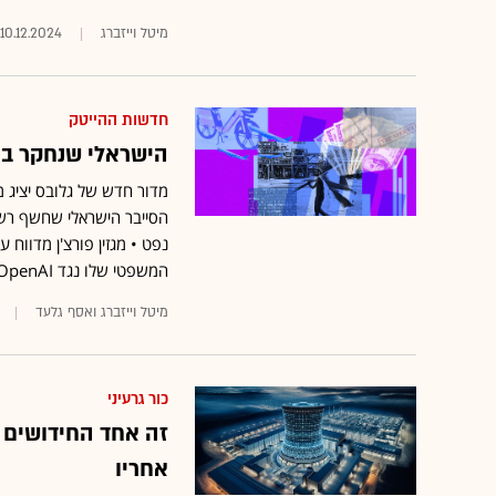
מיטל וייזברג
10.12.2024
חדשות ההייטק
הישראלי שנחקר בא
מדור חדש של גלובס יציג 
הסייבר הישראלי שחשף רשת
נפט • מגזין פורצ'ן מדווח
המשפטי שלו נגד OpenAI •
מיטל וייזברג ואסף גלעד
כור גרעיני
זה אחד החידושים ה
אחריו