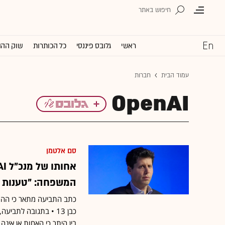
ראשי
גלובס פיננסי
כל הכותרות
שוק ההו
עמוד הבית
חברות
OpenAI
סם אלטמן
המשפחה: "טענות 
כבן 13 • בתגובה ל
בין היתר כי האחות אן אינ