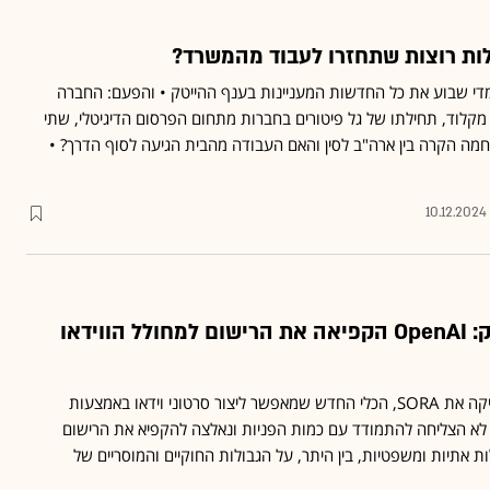
ות רוצות שתחזרו לעבוד מהמשרד?
מדי שבוע את כל החדשות המעניינות בענף ההייטק • והפעם: החברה
 מקלוד, תחילתו של גל פיטורים בחברות מתחום הפרסום הדיגיטלי, שתי
מה הקרה בין ארה"ב לסין והאם העבודה מהבית הגיעה לסוף הדרך? •
10.12.2024
שעות לאחר שהושק: OpenAI הקפיאה את הרישום למחולל הווידאו
שעות ספורות לאחר שהשיקה את SORA, הכלי החדש שמאפשר ליצור סרטוני וידאו באמצעות
Op דיווחה כי לא הצליחה להתמודד עם כמות הפניות ונאלצה להקפיא את הרישום
ת אתיות ומשפטיות, בין היתר, על הגבולות החוקיים והמוסריים של