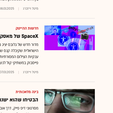
מיטל וייזברג
08.01.2025
חדשות ההייטק
SpaceX של מאסק נערכת לשיגור היסטורי וניסוי פורץ דרך בחלל
מדור חדש של גלובס יציג 
הישראלית שקיבלה קנס של 
פייסבוק במשתיקי קול לנש
מיטל וייזברג
07.01.2025
בינה מלאכותית
הבטיחו שהוא ישנה
מסרטוני דיפ פייק, דרך או