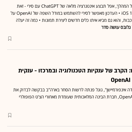
חצי שנה לאחר שהכריזה על המהלך, אפל תבצע אינטגרציה מלאה של ChatGPT עם סירי - זאת
כחלק מעדכון התוכנה iOS 18.2 • העדכון מאפשר לסירי להשתמש במודל השפה של OpenAI על
ות, והוא גם מביא איתו כלים חדשים ליצירת תמונות • כמה זה יעלה
גלובס עושה סדר
: הקרב של ענקיות הטכנולוגיה ובמרכזו - ענקית
"דה אינפורמיישן", גוגל פנתה לרשות הסחר בארה"ב בבקשה לבדוק את
ההסכם בין מיקרוסופט ל-OpenAI, חברת הבינה המלאכותית שעומדת מאחורי הצ'ט הפופולרי