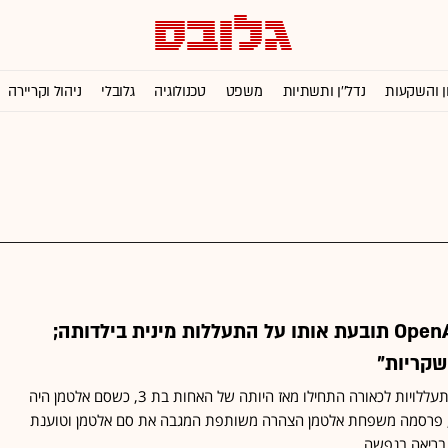
ן והשקעות
נדל''ן ותשתיות
משפט
טכנולוגיה
גלובלי
ניהול וקריירה
אחותו של מנכ"ל OpenAI תובעת אותו על התעללות מינית בילדותה;
שקריות"
כתב התביעה מתאר כי ההתעללויות לכאורה התחילו מאז היותה של האחות בת 3, כשסם אלטמן היה
תביעה, פרסמה משפחת אלטמן הצהרה משותפת המגבה את סם אלטמן וטוענת
ה בריאה בנפשה