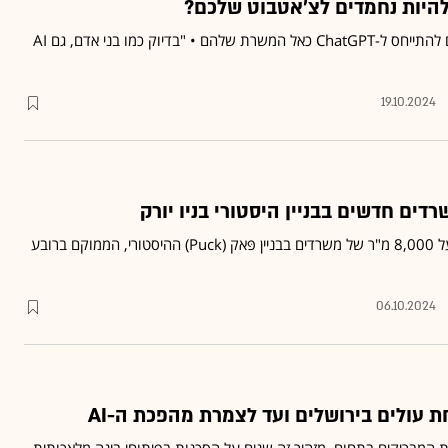
היות נחמדים לצ'אטבוט שלכם?
הרבה אנשים אינם חוששים להתייחס ל-ChatGPT כאל המשרת שלהם • "בדיוק כמו בני אדם, גם AI
19.10.2024
חברת OpenAI תשכור מעל 8,000 מ"ר של משרדים בבניין פּאק (Puck) ההיסטורי, הממוקם ברובע
06.10.2024
 עולים בירושלים ועד לצמרת מהפכת ה-AI