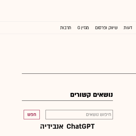
דעות
שיווק ופרסום
מגזין G
תרבות
וול סטריט ג'ורנל
נושאים קשורים
חפש
ChatGPT
אנבידיה