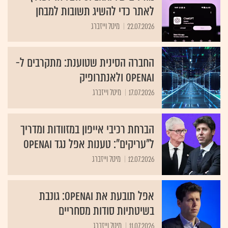
לאתר כדי להשיג תשובות למבחן
22.07.2026
מיטל וייזברג
החברה הסינית שטוענת: מתקרבים ל-
OpenAI ולאנתרופיק
17.07.2026
מיטל וייזברג
הברחת רכיבי אייפון במזוודות ומדריך
ל"עריקים": טענות אפל נגד OpenAI
12.07.2026
מיטל וייזברג
אפל תובעת את OpenAI: גונבת
בשיטתיות סודות מסחריים
11.07.2026
מיטל וייזברג