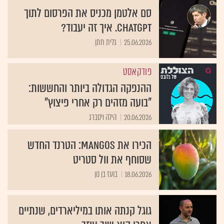
סם אלטמן מכניס את הפרסום לתוך
ChatGPT. איך זה יעבוד?
25.06.2026
גלית חתן
פודקאסט
ההנפקה הגדולה ביותר והחששות:
"בועה מזהים רק אחרי פיצוץ"
20.06.2026
הילה ויסברג
הכירו את MANGOS: הטרנד החדש
שסוחף את וול סטריט
18.06.2026
בועז בן נון
גוגל קנתה אותו במיליארדים, שנתיים