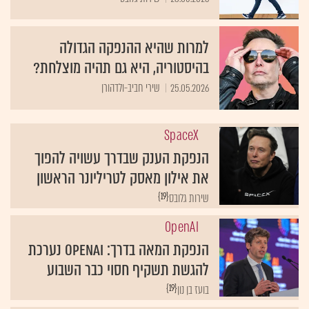
למרות שהיא ההנפקה הגדולה
בהיסטוריה, היא גם תהיה מוצלחת?
25.05.2026
שירי חביב-ולדהורן
SpaceX
הנפקת הענק שבדרך עשויה להפוך
את אילון מאסק לטריליונר הראשון
{19}
שירות גלובס
OpenAI
הנפקת המאה בדרך: OpenAI נערכת
להגשת תשקיף חסוי כבר השבוע
{19}
בועז בן נון