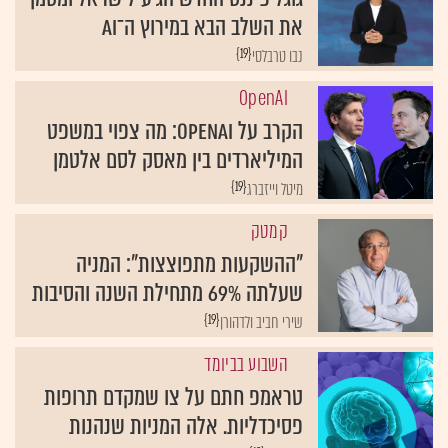
את השלב הבא במירוץ ה־AI
{19}
נבו טרבלסי
OpenAI
הקרב על OpenAI: מה צפוי במשפט
המיליארדים בין מאסק לסם אלטמן
{19}
מיטל וייזברג
קמטק
"ההשקעות מתפוצצות": המניה
שעלתה 69% מתחילת השנה והסיבות
{19}
שירי חביב ולדהורן
השבוע בביומד
טראמפ חתם על צו שמקדם תרופות
פסיכדליות. אלה המניות שנהנות