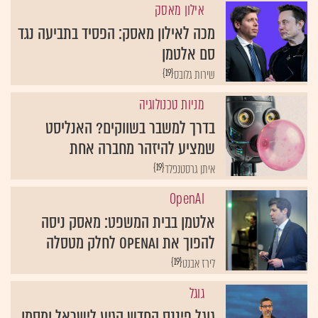
אילון מאסק
מכה לאילון מאסק: הפסיד בתביעה נגד
סם אלטמן
{19}
שירות גלובס
מניות טכנולוגיה
בדרך למשבר בשווקים? האנליסט
שמציע להיזהר מחברה אחת
{19}
איתן גרסטנפלד
OpenAI
אלטמן בבית המשפט: מאסק ניסה
להפוך את OpenAI לחלק מטסלה
{19}
לירז אבנט
גוגל
גוגל פיננס החדש הגיע לישראל ומסמן