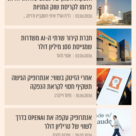
פרומו לקריסת שוק המניות
02.06.2026
רו"ח ועו"ד איתי רושקביץ ודרינה ...
חברת קירור שרתי ה-AI משדרות
שמגייסת 100 מיליון דולר
02.06.2026
אסף גלעד
אחרי הזינוק בשווי: אנתרופיק הגישה
תשקיף חסוי לקראת הנפקה
01.06.2026
מיטל וייזברג
אנתרופיק עקפה את OpenAI בדרך
לשווי של טריליון דולר
28.05.2026
שירות גלובס