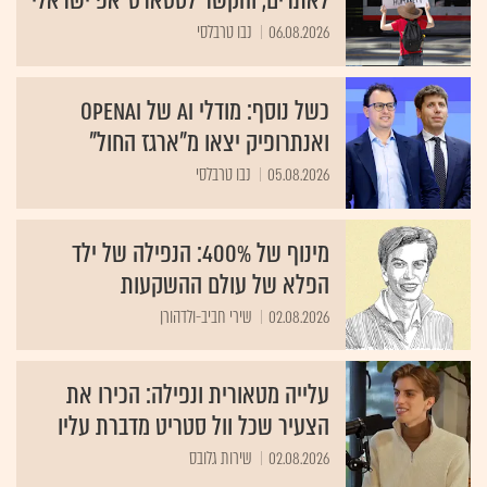
לאתרים, והקשר לסטארט־אפ ישראלי
06.08.2026
נבו טרבלסי
כשל נוסף: מודלי AI של OpenAI
ואנתרופיק יצאו מ"ארגז החול"
05.08.2026
נבו טרבלסי
מינוף של 400%: הנפילה של ילד
הפלא של עולם ההשקעות
02.08.2026
שירי חביב-ולדהורן
עלייה מטאורית ונפילה: הכירו את
הצעיר שכל וול סטריט מדברת עליו
02.08.2026
שירות גלובס