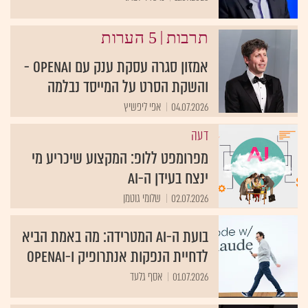
|
תרבות
5 הערות
אמזון סגרה עסקת ענק עם openAI -
והשקת הסרט על המייסד נבלמה
04.07.2026
אפי ליפשיץ
דעה
מפרומפט ללופ: המקצוע שיכריע מי
ינצח בעידן ה-AI
02.07.2026
שלומי גוטמן
בועת ה-AI המטרידה: מה באמת הביא
לדחיית הנפקות אנתרופיק ו-OpenAI
01.07.2026
אסף גלעד