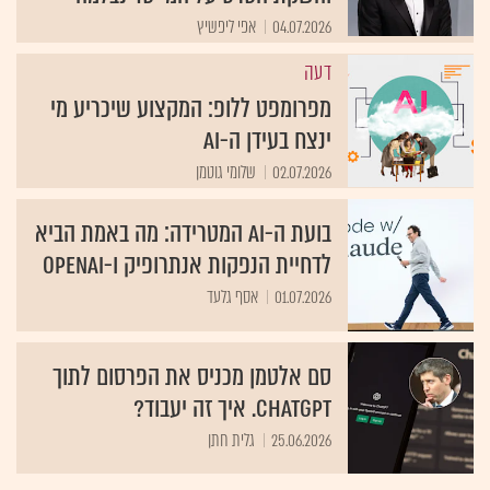
04.07.2026
אפי ליפשיץ
דעה
מפרומפט ללופ: המקצוע שיכריע מי
ינצח בעידן ה-AI
02.07.2026
שלומי גוטמן
בועת ה-AI המטרידה: מה באמת הביא
לדחיית הנפקות אנתרופיק ו-OpenAI
01.07.2026
אסף גלעד
סם אלטמן מכניס את הפרסום לתוך
ChatGPT. איך זה יעבוד?
25.06.2026
גלית חתן