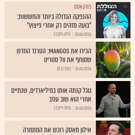
פודקאסט
ההנפקה הגדולה ביותר והחששות:
"בועה מזהים רק אחרי פיצוץ"
20.06.2026
הילה ויסברג
הכירו את MANGOS: הטרנד החדש
שסוחף את וול סטריט
18.06.2026
בועז בן נון
גוגל קנתה אותו במיליארדים, שנתיים
אחרי הוא שוב עוזב
18.06.2026
מיטל וייזברג
אילון מאסק רוכש את המתחרה