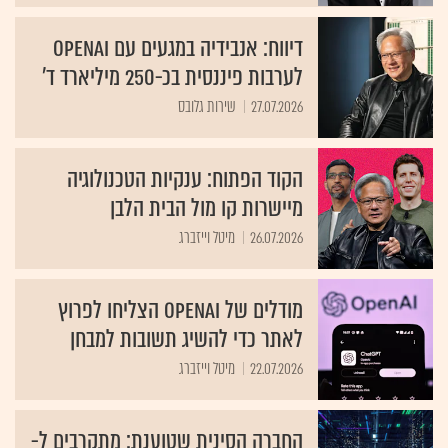
דיווח: אנבידיה במגעים עם OpenAI
לערבות פיננסית בכ-250 מיליארד ד'
27.07.2026
שירות גלובס
הקוד הפתוח: ענקיות הטכנולוגיה
מיישרות קו מול הבית הלבן
26.07.2026
מיטל וייזברג
מודלים של OpenAI הצליחו לפרוץ
לאתר כדי להשיג תשובות למבחן
22.07.2026
מיטל וייזברג
החברה הסינית שטוענת: מתקרבים ל-