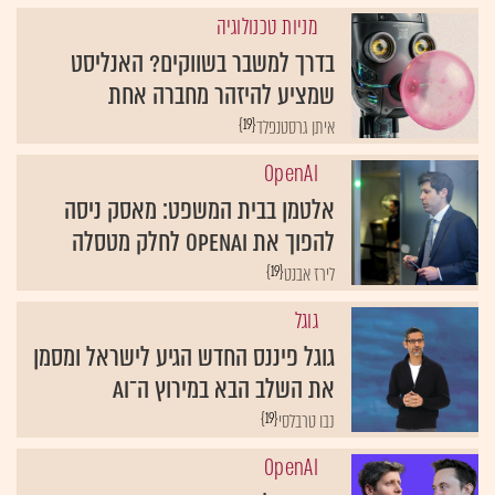
מניות טכנולוגיה
בדרך למשבר בשווקים? האנליסט
שמציע להיזהר מחברה אחת
{19}
איתן גרסטנפלד
OpenAI
אלטמן בבית המשפט: מאסק ניסה
להפוך את OpenAI לחלק מטסלה
{19}
לירז אבנט
גוגל
גוגל פיננס החדש הגיע לישראל ומסמן
את השלב הבא במירוץ ה־AI
{19}
נבו טרבלסי
OpenAI
הקרב על OpenAI: מה צפוי במשפט