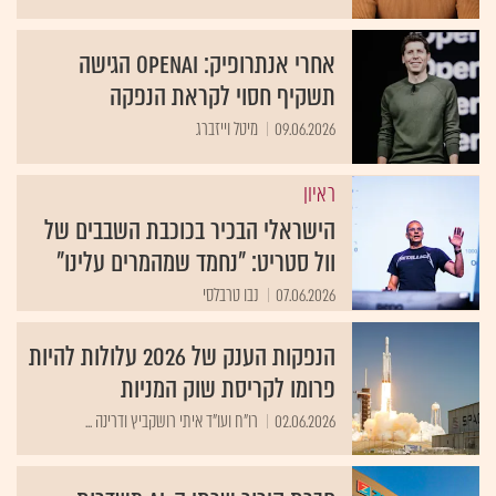
אחרי אנתרופיק: OpenAI הגישה
תשקיף חסוי לקראת הנפקה
09.06.2026
מיטל וייזברג
ראיון
הישראלי הבכיר בכוכבת השבבים של
וול סטריט: "נחמד שמהמרים עלינו"
07.06.2026
נבו טרבלסי
הנפקות הענק של 2026 עלולות להיות
פרומו לקריסת שוק המניות
02.06.2026
רו"ח ועו"ד איתי רושקביץ ודרינה ...
חברת קירור שרתי ה-AI משדרות