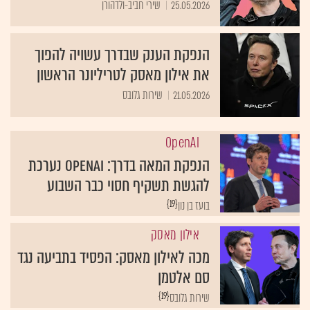
הנפקת הענק שבדרך עשויה להפוך
את אילון מאסק לטריליונר הראשון
21.05.2026
שירות גלובס
OpenAI
הנפקת המאה בדרך: OpenAI נערכת
להגשת תשקיף חסוי כבר השבוע
{19}
בועז בן נון
אילון מאסק
מכה לאילון מאסק: הפסיד בתביעה נגד
סם אלטמן
{19}
שירות גלובס