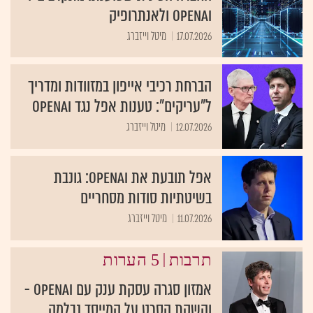
OpenAI ולאנתרופיק
17.07.2026
מיטל וייזברג
הברחת רכיבי אייפון במזוודות ומדריך
ל"עריקים": טענות אפל נגד OpenAI
12.07.2026
מיטל וייזברג
אפל תובעת את OpenAI: גונבת
בשיטתיות סודות מסחריים
11.07.2026
מיטל וייזברג
|
תרבות
5 הערות
אמזון סגרה עסקת ענק עם openAI -
והשקת הסרט על המייסד נבלמה