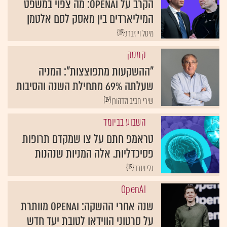
המיליארדים בין מאסק לסם אלטמן
{19}
מיטל וייזברג
קמטק
"ההשקעות מתפוצצות": המניה
שעלתה 69% מתחילת השנה והסיבות
{19}
שירי חביב ולדהורן
השבוע בביומד
טראמפ חתם על צו שמקדם תרופות
פסיכדליות. אלה המניות שנהנות
{19}
גלי וינרב
OpenAI
שנה אחרי ההשקה: OpenAI מוותרת
על סרטוני הווידאו לטובת יעד חדש