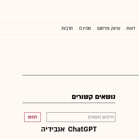
דעות
שיווק ופרסום
מגזין G
תרבות
וול סטריט ג'ורנל
נושאים קשורים
חפש
ChatGPT
אנבידיה