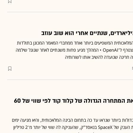
יליארדים, שנתיים אחרי הוא שוב עוזב
 המלאכותית המשפיעים ביותר ואחד ממחברי המאמר המכונן בתולדות
התעשייה, עוזב את גוגל ומצטרף ל־OpenAI • המהלך מגיע פחות משנתיים לאחר שגוגל שילמה
אילון מאסק רוכש את המתחרה הגדולה של קלוד קוד לפי שווי של 60
לות ביותר שנראו עד כה בתחום הבינה המלאכותית, והיא מגיעה ימים
ספורים בלבד לאחר הנפקת הענק של SpaceX בנאסד"ק, שהעניקה לה שווי של יותר מ־2 טריליון