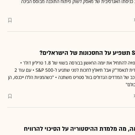
כניסתו האגרסיבית של מאסק לשוק פיתוח התוכנה מבוסס הבינה
SpaceX של אילון מאסק צפויה להתחיל את יומה הראשון בבורסה בשווי של 1.8 טריליון דולר •
בינתיים, החברה תיכנס מיידית לנאסד"ק אבל תיאלץ לחכות לפני שתגיע ל-S&P 500 • עם עוד 2
 של המדדים הגדולים בוול סטריט משתנה • "כשהמניות הללו ייכנסו, הן
ולם"
, מה מלמדת ההיסטוריה על הסיכוי להרוויח