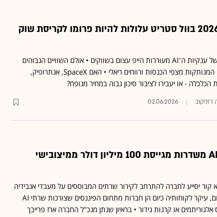
הנפקות הענק של 2026 בוול סטריט עלולות להיות פרומו לקריסת שוק
ההנפקות הצפויות השנה של ענקיות ה־AI מעוררות הייפ עצום בשווקים • אולם השוויים הגבוהים
מתעלמים מהשקעות עתק המנותקות מצפי הכנסות ורווחים ריאלי • האם SpaceX, אנתרופיק,
 רזניקוב
02.06.2026
חברת קירור שרתי AI משדרות מגייסת 100 מיליון דולר ממיצובישי
א קור יסייע לחברה להתרחב לקירור שרתים המבוססים על מעבדי אנבידיה
החדשים • לפי ההערכה כיום, עיקר לקוחותיה כיום הן חברות מתחום הפיננסים שצורכות שרתי AI
לגוריתמים או קרנות גידור • בראיון שנתן מנכ"ל החברה ארז פרייבך