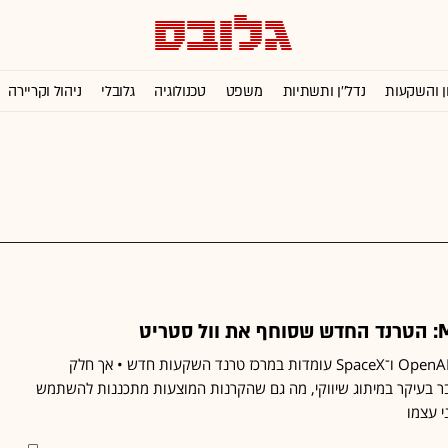
ן והשקעות
נדל''ן ותשתיות
משפט
טכנולוגיה
גלובלי
ניהול וקריירה
מטא, אנבידיה, אנטרופיק, OpenAI ו־SpaceX עומדות במרכז טרנד השקעות חדש • אך חלק
בר בעיקר במיתוג שיווקי, מה גם שהקרנות המוצעות מתכננות להשתמש
ני עצמו