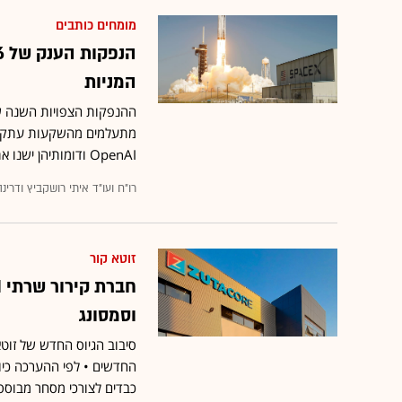
מומחים כותבים
המניות
OpenAI ודומותיהן ישנו את הכלכלה - או יעבירו לציבור סיכון גבוה במחיר מנופח?
רו"ח ועו"ד איתי רושקביץ ודרינה
זוטא קור
וסמסונג
סיבוב הגיוס החדש של זוט
כבדים לצורכי מסחר מבוסס א