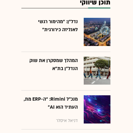
תוכן שיווקי
נדל"ן: "מהימור רגשי
לאנליזה כירורגית"
המהלך שמסקרן את שוק
הנדל"ן בת"א
מנכ״ל Rimini: “ה-ERP מת,
העתיד הוא AI"
דניאל איסלר