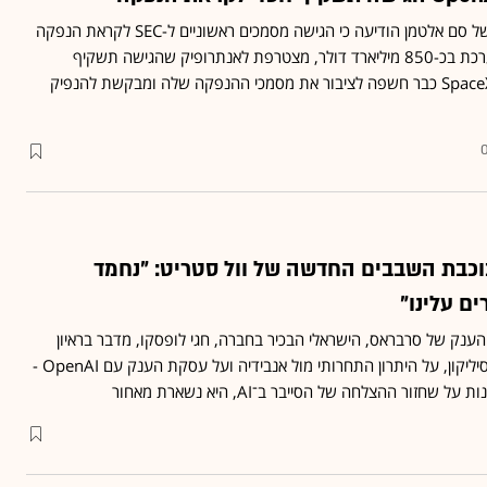
חברת הבינה המלאכותית של סם אלטמן הודיעה כי הגישה מסמכים ראשוניים ל-SEC לקראת הנפקה
אפשרית • OpenAI, המוערכת בכ-850 מיליארד דולר, מצטרפת לאנתרופיק שהגישה תשקיף
בשבוע שעבר • במקביל, SpaceX כבר חשפה לציבור את מסמכי ההנפקה שלה ומבקשת להנפיק
וכבת השבבים החדשה של וול סטריט: "נחמד
 עלינו"
נק של סרבראס, הישראלי הבכיר בחברה, חגי לופסקו, מדבר בראיון
ראשון על המעבר לעמק הסיליקון, על היתרון התחרותי מול אנבידיה ועל עסקת הענק עם OpenAI -
שחזור ההצלחה של הסייבר ב־AI, היא נשארת מאחור