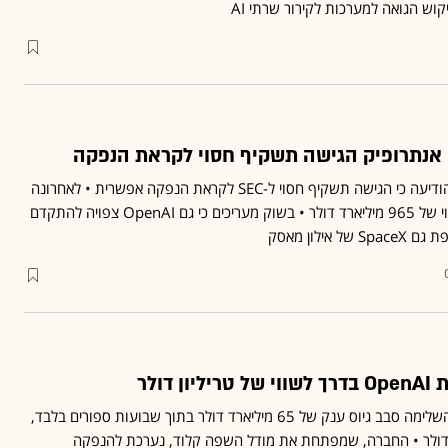
קוש הגואה למערכות לקירור שרתי AI
: אנתרופיק הגישה תשקיף חסוי לקראת הנפקה
חברת הבינה המלאכותית הודיעה כי הגישה תשקיף חסוי ל-SEC לקראת הנפקה אפשרית • לאחרונה
השלימה סיבוב גיוס לפי שווי של 965 מיליארד דולר • בשוק מעריכים כי גם OpenAI צפויה להתקדם
אילון מאסק
 דולר
חברת הבינה המלאכותית השלימה סבב גיוס ענק של 65 מיליארד דולר בתוך שבועות ספורים בלבד,
ל 965 מיליארד דולר • החברה, שמפתחת את מודל השפה קלוד, נערכת להנפקה