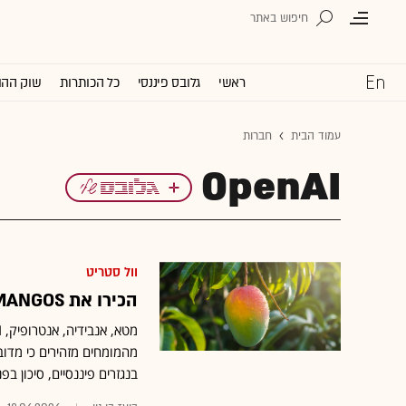
ראשי
גלובס פיננסי
כל הכותרות
שוק ההו
עמוד הבית
חברות
OpenAI
וול סטריט
הכירו את MANGOS: הטרנד החדש שסוחף את וול סטריט
מהמומחים מזהירים כי מדו
בנגזרים פיננסיים, סיכון בפ