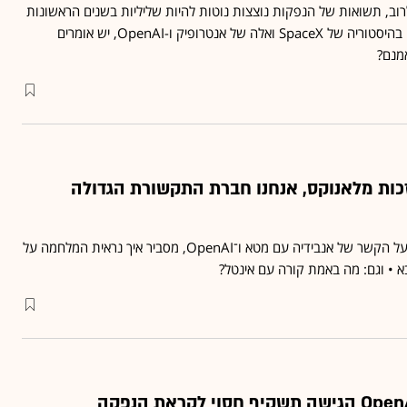
רוב, תשואות של הנפקות נוצצות נוטות להיות שליליות בשנים הראשונות
• לקראת ההנפקה הגדולה בהיסטוריה של SpaceX ואלה של אנטרופיק ו-OpenAI, יש אומרים
מנם?
זכות מלאנוקס, אנחנו חברת התקשורת הגדולה
דיון האריס, האיש שאחראי על הקשר של אנבידיה עם מטא ו־OpenAI, מסביר איך נראית המלחמה על
 • וגם: מה באמת קורה עם אינטל?