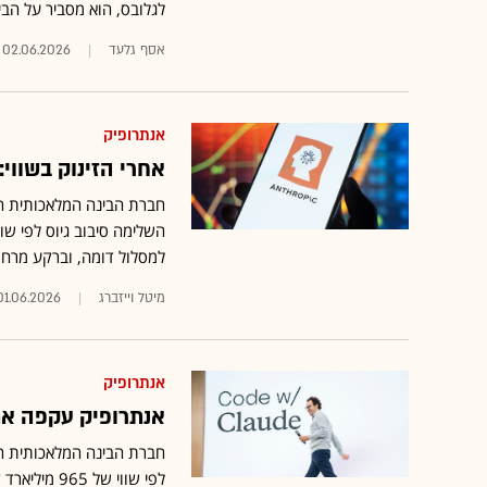
לגלובס, הוא מסביר על הבי
אסף גלעד
02.06.2026
אנתרופיק
אחרי הזינוק בשווי
למסלול דומה, וברקע מרחפת גם SpaceX של 
מיטל וייזברג
01.06.2026
אנתרופיק
אנתרופיק עקפה את OpenAI בדרך לשווי של טריליון
לפי שווי ש