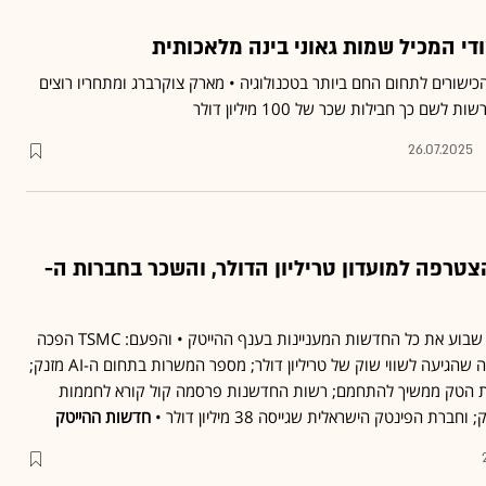
די המכיל שמות גאוני בינה מלאכותית
כישורים לתחום החם ביותר בטכנולוגיה • מארק צוקרברג ומתחריו רוצים
ם כך חבילות שכר של 100 מיליון דולר
26.07.2025
רפה למועדון טריליון הדולר, והשכר בחברות ה-
המדור של גלובס מציג מדי שבוע את כל החדשות המעניינות בענף ההייטק • והפעם: TSMC הפכה
לחברה הטייוואנית הראשונה שהגיעה לשווי שוק של טריליון דולר; מספר המשרות בתחום ה-AI מזנק;
ת הטק ממשיך להתחמם; רשות החדשנות פרסמה קול קורא לחממות
ת הפינטק הישראלית שגייסה 38 מיליון דולר •
חדשות ההייטק