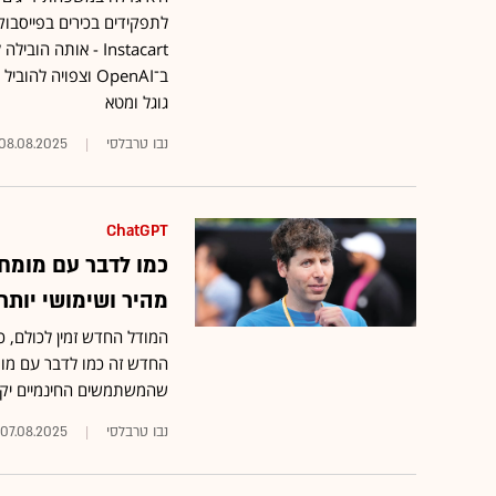
לתפקידים בכירים בפייסבו
Instacart - אותה
ב־OpenAI וצפויה
גוגל ומטא
נבו טרבלסי
08.08.2025
ChatGPT
מהיר ושימושי יותר
המודל החדש זמין לכולם, 
החדש זה כמו לדבר עם מו
שהמשתמשים החינמיים יקב
נבו טרבלסי
07.08.2025