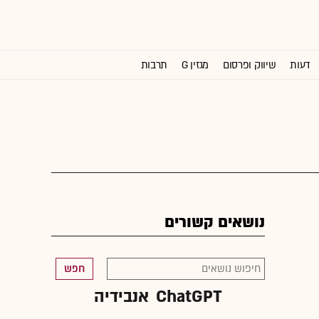
דעות
שיווק ופרסום
מגזין G
תרבות
וול סטריט ג'ורנל
נושאים קשורים
חפש
ChatGPT
אנבידיה