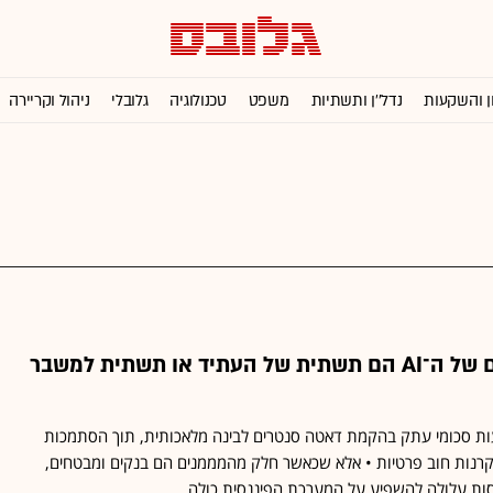
ן והשקעות
נדל''ן ותשתיות
משפט
טכנולוגיה
גלובלי
ניהול וקריירה
האם מרכזי הנתונים של ה־AI הם תשתית של העתיד או תשתית למשבר
עות סכומי עתק בהקמת דאטה סנטרים לבינה מלאכותית, תוך הסתמכות
קרנות חוב פרטיות • אלא שכאשר חלק מהמממנים הם בנקים ומבטחים,
סות עלולה להשפיע על המערכת הפיננסית כולה