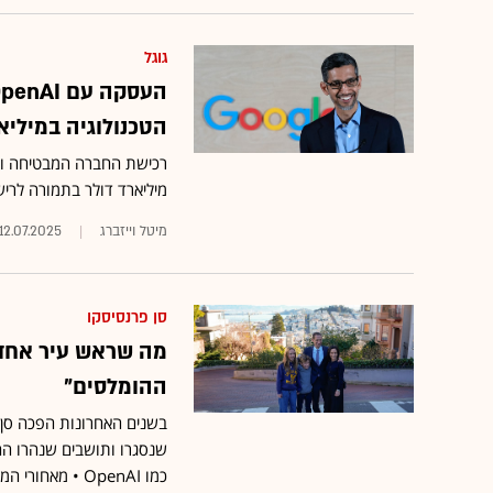
גוגל
הטכנולוגיה במיליא
מיליארד דולר בתמורה לריש
מיטל וייזברג
12.07.2025
סן פרנסיסקו
מה שראש עיר אחד 
ההומלסים"
בשנים האחרונות הפכה סן 
שנסגרו ותושבים שנהרו החו
כמו OpenAI • מ