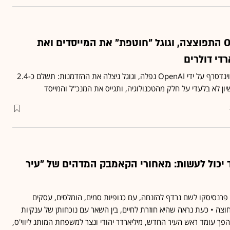
העסקה עם OpenAI התפוצצה, וגוגל "חוטפת" את המייסדים ואת
רדי דולרים
רכישת החברה המבטיחה ווינדסרף על ידי OpenAI נפלה, וגוגל ניצלה את ההזדמנות: תשלם כ-2.4
יון לא בלעדי על חלק מהטכנולוגיה, ותגייס את המנכ"ל והמייסד
יכול לעשות: מאחורי הקאמבק המדהים של "עיר
פרנסיסקו לשם נרדף להזנחה, עם כנופיות סמים, הומלסים, עסקים
צה • כעת נראה שהיא חוזרת לחיים, בין השאר עם נוכחותן של ענקיות
אחורי המהפך עומד ראש העיר החדש, מיליארדר יהודי ונצר למשפחת המותג ליווי'ס,