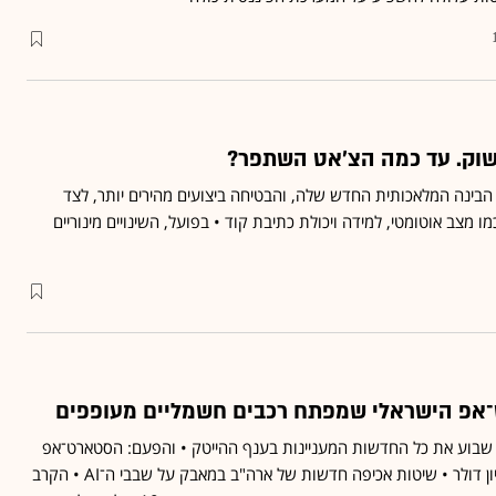
ודל הבינה המלאכותית החדש שלה, והבטיחה ביצועים מהירים יותר, לצד
 מצב אוטומטי, למידה ויכולת כתיבת קוד • בפועל, השינויים מינוריים
־אפ הישראלי שמפתח רכבים חשמליים מעופפים
 שבוע את כל החדשות המעניינות בענף ההייטק • והפעם: הסטארט־אפ
מפרדס חנה שגייס 23 מיליון דולר • שיטות אכיפה חדשות של ארה"ב במאבק על שבבי ה־AI • הקרב