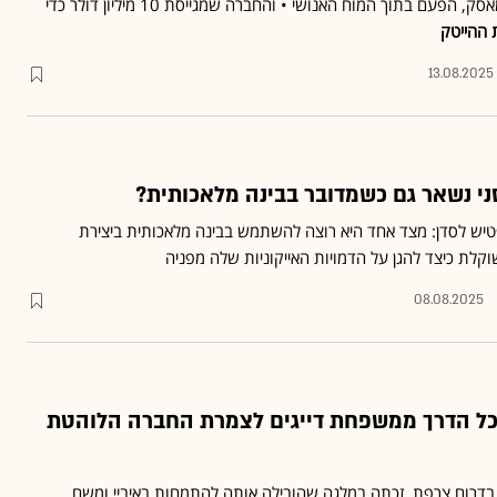
הבא בין סם אלטמן לאילון מאסק, הפעם בתוך המוח האנושי • והחברה שמגייסת 10 מיליון דולר כדי
 ההייטק
13.08.2025
י נשאר גם כשמדובר בבינה מלאכותית?
פטיש לסדן: מצד אחד היא רוצה להשתמש בבינה מלאכותית ביצירת
קלת כיצד להגן על הדמויות האייקוניות שלה מפניה
08.08.2025
כל הדרך ממשפחת דייגים לצמרת החברה הלוהטת
בדרום צרפת, זכתה במלגה שהובילה אותה להתמחות באיביי ומשם