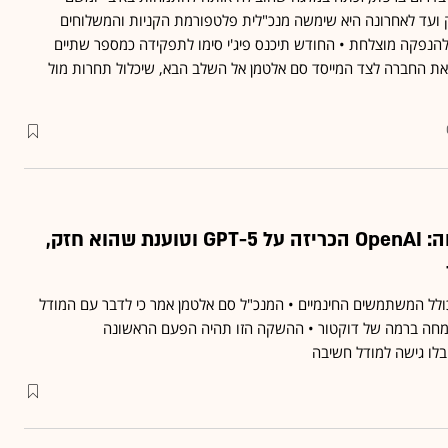
ק ועד לאחרונה היא שימשה מנכ"לית פלטפורמת הקניות והמשלוחים
 הובילה להנפקה מוצלחת • החודש תיכנס פיג'י סימו לתפקידה כמספר שתיים
 להוביל את החברה לצד המייסד סם אלטמן אל השלב הבא, שיכלול תחרות מול
כמו לדבר עם מומחה: OpenAI הכריזה על GPT-5 וטוענת שהוא חזק,
כולל המשתמשים החינמיים • המנכ"ל סם אלטמן אמר כי לדבר עם המודל
מחה ברמה של דוקטור •
ההשקה הזו תהיה הפעם הראשונה
לו גישה למודל חשיבה