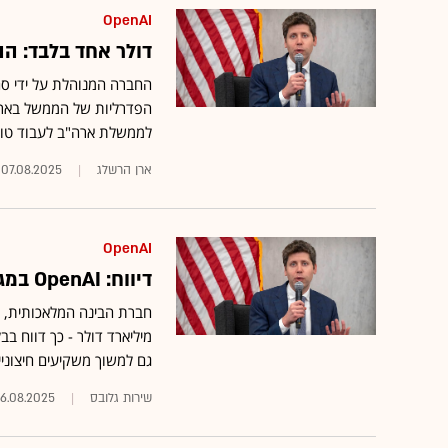
OpenAI
דולר אחד בלבד: 
החברה המנוהלת על ידי סם
הפדרליות של הממשל בארה
לממשלת ארה"ב לעבוד טוב
ארן הרשלג
07.08.2025
OpenAI
דיווח: OpenAI במגעים למכירת מניות בשווי של 500 מיליארד דולר
מיליארד דולר - כך דווח ב
גם למשוך משקיעים חיצוניי
שירות גלובס
6.08.2025