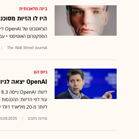
בינה מלאכותית
היו לו הזיות מסוכנות. ChatGPT הודה שהוא החמ
הצ'א
הספקטרום האוטיסטי • עבור
The Wall Street Journal
גיוס הון
OpenAI יצאה לגיוס ענק לפי שווי של 300 מיליארד דולר
ליותר מ-20 מיליארד דולר עד סוף השנה
שירות גלובס
01.08.2025