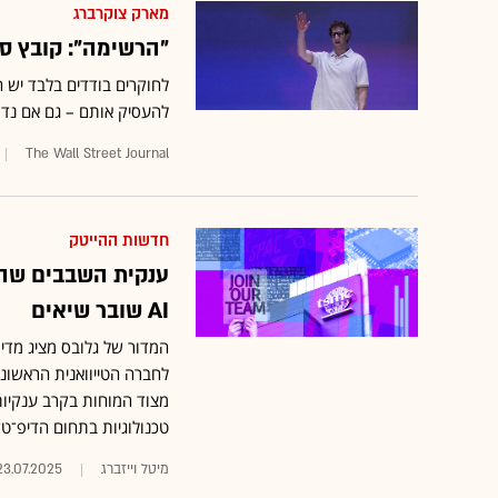
מארק צוקרברג
"הרשימה": קובץ סו
לחוקרים בודדים בלבד יש ה
להעסיק אותם – גם אם נדרשות לש
The Wall Street Journal
חדשות ההייטק
ענקית השבבים שהצט
AI שובר שיאים
מצוד המוחות בקרב ענקיו
טכנולוגיות בתחום הדיפ־טק; וחבר
מיטל וייזברג
23.07.2025