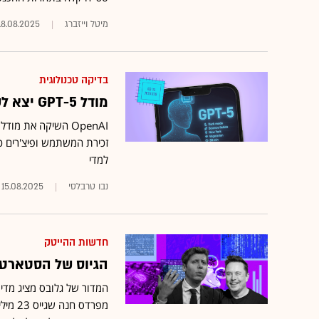
מיטל וייזברג
18.08.2025
בדיקה טכנולוגית
מודל GPT-5 יצא לשוק. עד כמה הצ'אט השתפר?
OpenAI השיקה את מ
זכירת המשתמש ופיצ'רים כמו
למדי
נבו טרבלסי
15.08.2025
חדשות ההייטק
הגיוס של הסטארט
המדור של גלובס מציג מדי