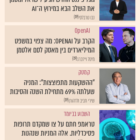
את השלב הבא במירוץ ה־AI
{19}
נבו טרבלסי
OpenAI
הקרב על OpenAI: מה צפוי במשפט
המיליארדים בין מאסק לסם אלטמן
{19}
מיטל וייזברג
קמטק
"ההשקעות מתפוצצות": המניה
שעלתה 69% מתחילת השנה והסיבות
{19}
שירי חביב ולדהורן
השבוע בביומד
טראמפ חתם על צו שמקדם תרופות
פסיכדליות. אלה המניות שנהנות