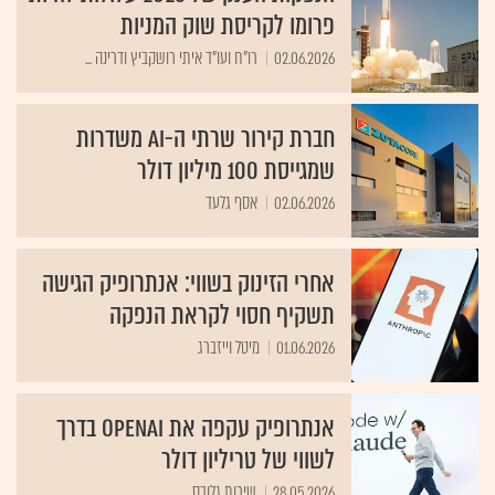
פרומו לקריסת שוק המניות
02.06.2026
רו"ח ועו"ד איתי רושקביץ ודרינה ...
חברת קירור שרתי ה-AI משדרות
שמגייסת 100 מיליון דולר
02.06.2026
אסף גלעד
אחרי הזינוק בשווי: אנתרופיק הגישה
תשקיף חסוי לקראת הנפקה
01.06.2026
מיטל וייזברג
אנתרופיק עקפה את OpenAI בדרך
לשווי של טריליון דולר
28.05.2026
שירות גלובס