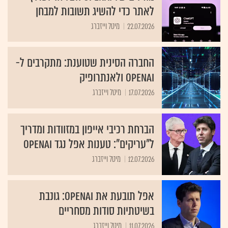
לאתר כדי להשיג תשובות למבחן
22.07.2026
מיטל וייזברג
החברה הסינית שטוענת: מתקרבים ל-
OpenAI ולאנתרופיק
17.07.2026
מיטל וייזברג
הברחת רכיבי אייפון במזוודות ומדריך
ל"עריקים": טענות אפל נגד OpenAI
12.07.2026
מיטל וייזברג
אפל תובעת את OpenAI: גונבת
בשיטתיות סודות מסחריים
11.07.2026
מיטל וייזברג