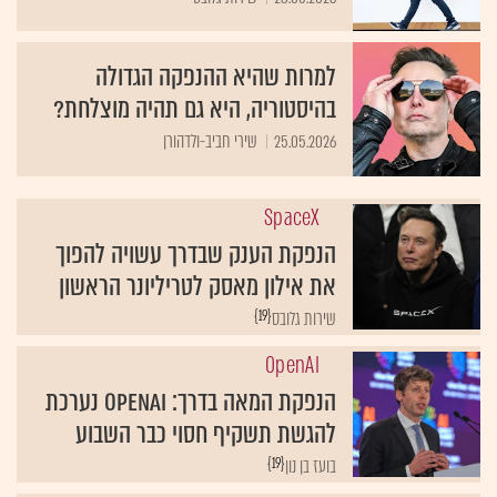
למרות שהיא ההנפקה הגדולה
בהיסטוריה, היא גם תהיה מוצלחת?
25.05.2026
שירי חביב-ולדהורן
SpaceX
הנפקת הענק שבדרך עשויה להפוך
את אילון מאסק לטריליונר הראשון
{19}
שירות גלובס
OpenAI
הנפקת המאה בדרך: OpenAI נערכת
להגשת תשקיף חסוי כבר השבוע
{19}
בועז בן נון