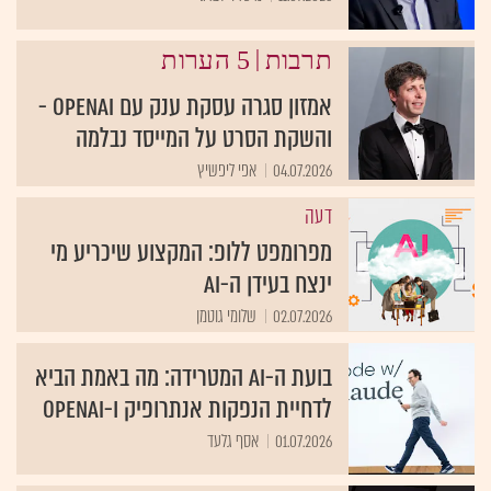
|
תרבות
5 הערות
אמזון סגרה עסקת ענק עם openAI -
והשקת הסרט על המייסד נבלמה
04.07.2026
אפי ליפשיץ
דעה
מפרומפט ללופ: המקצוע שיכריע מי
ינצח בעידן ה-AI
02.07.2026
שלומי גוטמן
בועת ה-AI המטרידה: מה באמת הביא
לדחיית הנפקות אנתרופיק ו-OpenAI
01.07.2026
אסף גלעד