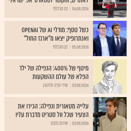
לאתרים, והקשר לסטארט־אפ ישראלי
06.08.2026
נבו טרבלסי
כשל נוסף: מודלי AI של OpenAI
ואנתרופיק יצאו מ"ארגז החול"
05.08.2026
נבו טרבלסי
מינוף של 400%: הנפילה של ילד
הפלא של עולם ההשקעות
02.08.2026
שירי חביב-ולדהורן
עלייה מטאורית ונפילה: הכירו את
הצעיר שכל וול סטריט מדברת עליו
02.08.2026
שירות גלובס