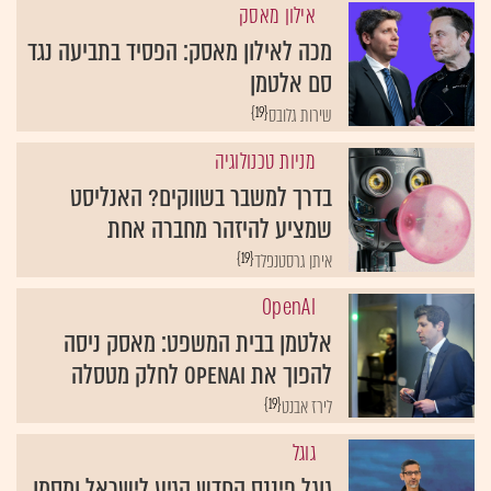
אילון מאסק
מכה לאילון מאסק: הפסיד בתביעה נגד
סם אלטמן
{19}
שירות גלובס
מניות טכנולוגיה
בדרך למשבר בשווקים? האנליסט
שמציע להיזהר מחברה אחת
{19}
איתן גרסטנפלד
OpenAI
אלטמן בבית המשפט: מאסק ניסה
להפוך את OpenAI לחלק מטסלה
{19}
לירז אבנט
גוגל
גוגל פיננס החדש הגיע לישראל ומסמן