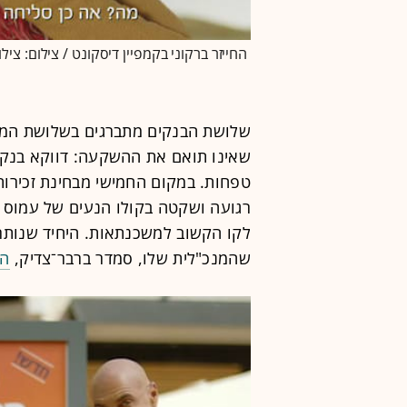
החייזר ברקוני בקמפיין דיסקונט / צילום: ציל
שלושת הבנקים מתברגים בשלושת המקו
שאינו תואם את ההשקעה: דווקא בנק ל
טפחות. במקום החמישי מבחינת זכירו
רגועה ושקטה בקולו הנעים של עמוס 
לקו הקשוב למשכנתאות. היחיד שנותר
שהמנכ"לית שלו, סמדר ברבר־צדיק,
הו