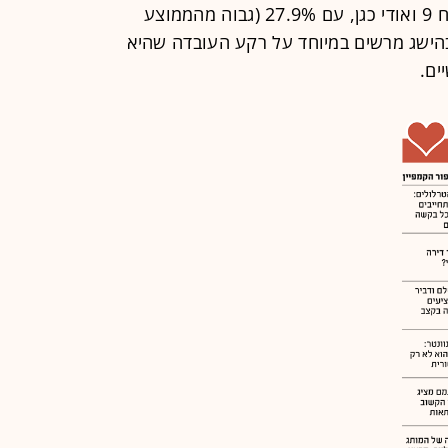
מובילה ללא עוררין הפרסומת של ביטוח 9 ואודי כגן, עם 27.9% (גבוה מהממוצע
מד על 23%). מדובר בהישג מרשים במיוחד על רקע העובדה שהיא
ים.