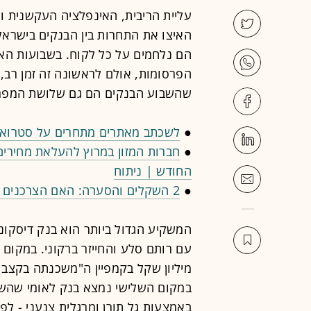
עליית הריבית, האינפלציה העקשנית ו
האיצו את התחרות בין הבנקים בישראל
הם נלחמים על כל לקוח. בשבועות האח
הפרסומות, אולם לראשונה זה זמן רב,
שהשבוע הבנקים הם גם שלושת המפרס
●
לשכתב מאתרים מתחרים על סטרואיד
●
החודש | ניתוח
●
2 השקלים והסערה: האם הצרכנים ירוויחו מהמאבק בין וולט לתן ביס?
המשקיע הגדול ביותר הוא בנק דיסקונט עם 
מיליון שקל בקמפיין ה"משכנתה בקצב 
באמצעות גל תורן ומרגלית צנעני - לפ