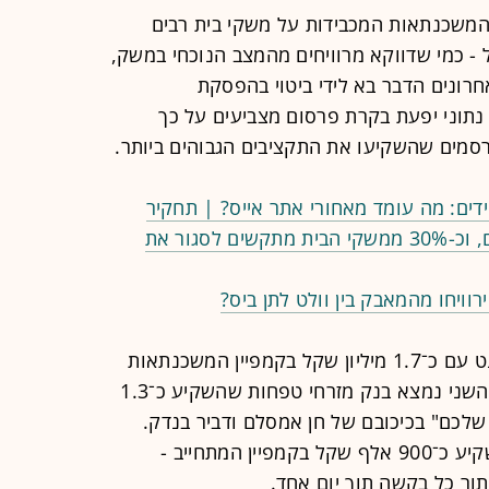
המשכנתאות המכבידות על משקי בית רבים
 - כמי שדווקא מרוויחים מהמצב הנוכחי במשק,
רונים הדבר בא לידי ביטוי בהפסקת
 נתוני יפעת בקרת פרסום מצביעים על כך
מים שהשקיעו את התקציבים הגבוהים ביותר.
ים: מה עומד מאחורי אתר אייס? | תחקיר
חברות המזון במרוץ להעלאת מחירים, וכ-30% ממשקי הבית מתקשים לסגור את
כ־1.7 מי
ליון שקל בקמפיין המשכנתאות
עם רותם סלע והחייזר ברקוני. במקום השני נמצא בנק מזרחי טפחות שהשקיע כ־1.3
שלכם" בכיכובם של חן אמסלם ודביר בנדק.
במקום השלישי נמצא בנק לאומי שהשקיע כ־900 אלף שקל בקמפיין המתחייב -
תור כל בקשה תוך יום אחד.