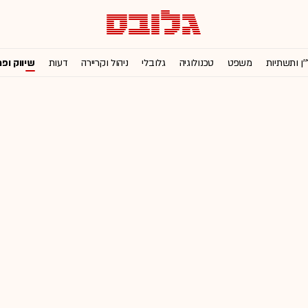
'ן ותשתיות
משפט
טכנולוגיה
גלובלי
ניהול וקריירה
דעות
שיווק ופ