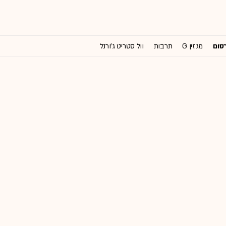
רסום
מגזין G
תרבות
וול סטריט ג'ורנל