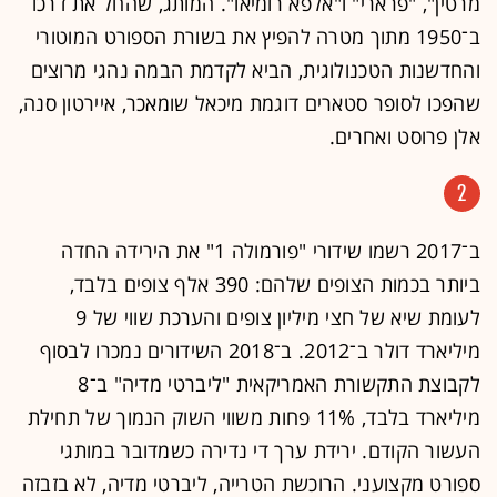
מרטין", "פרארי" ו"אלפא רומיאו". המותג, שהחל את דרכו
ב־1950 מתוך מטרה להפיץ את בשורת הספורט המוטורי
והחדשנות הטכנולוגית, הביא לקדמת הבמה נהגי מרוצים
שהפכו לסופר סטארים דוגמת מיכאל שומאכר, איירטון סנה,
אלן פרוסט ואחרים.
2
ב־2017 רשמו שידורי "פורמולה 1" את הירידה החדה
ביותר בכמות הצופים שלהם: 390 אלף צופים בלבד,
לעומת שיא של חצי מיליון צופים והערכת שווי של 9
מיליארד דולר ב־2012. ב־2018 השידורים נמכרו לבסוף
לקבוצת התקשורת האמריקאית "ליברטי מדיה" ב־8
מיליארד בלבד, 11% פחות משווי השוק הנמוך של תחילת
העשור הקודם. ירידת ערך די נדירה כשמדובר במותגי
ספורט מקצועני. הרוכשת הטרייה, ליברטי מדיה, לא בזבזה