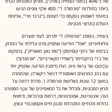
של כ־40% בנתוני הצפייה בארה"ב, ומרוץ המכוניות הגדול
ביותר בתולדות "פורמולה 1": 400 אלף צופים הגיעו
במיוחד לאוסטין בטקסס כדי לצפות ב"גרנד פרי", אליפות
העולם במרוצי מכוניות.
בעתיד, המותג "פורמולה 1" יתרחב לעוד תוצרים
טלוויזיוניים: "אפל" הודיעה שתפיק סרט עלילתי על המרוץ,
בבימויו של ג'וזף קוסינסקי ("טופ גאן: מאווריק"), בהפקתו
של ג'רי ברוקהיימר ("שודדי הקאריביים", "ארמגדון")
ובכיכובו של בראד פיט. הולו (דיסני) הודיעה שתפיק יחד
עם נהג המרוצים האוסטרלי דניאל ריקארדו, שהתחרה
במשך 12 עונות באליפות פורמולה 1, סדרת דרמה על
מרוץ המכוניות, ותכלול את כל המאפיינים של ענף הספורט
הזה: אינטריגות, אסטרטגיות, דרמות וטרגדיות, ודמויות
גדולות מהחיים המנהלות סגנון חיים אקסצנטרי ונוצץ.