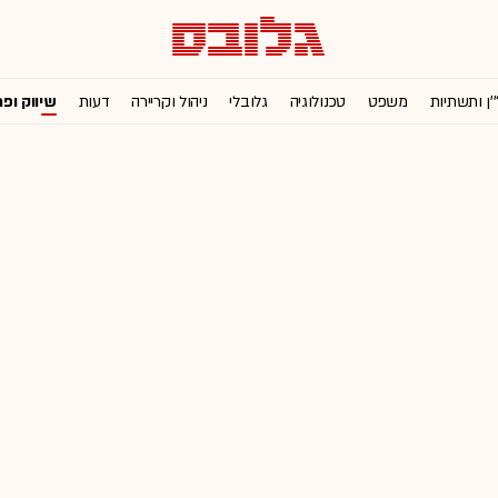
'ן ותשתיות
משפט
טכנולוגיה
גלובלי
ניהול וקריירה
דעות
שיווק ופ