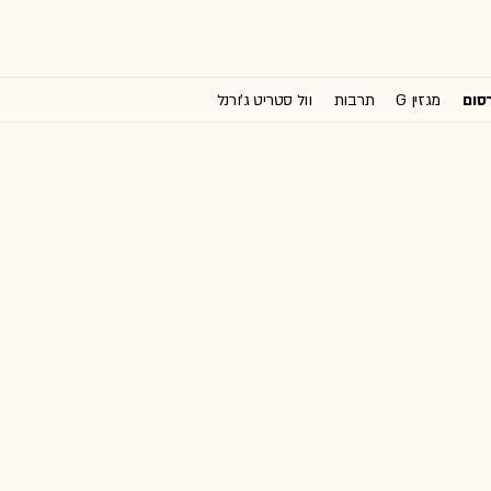
רסום
מגזין G
תרבות
וול סטריט ג'ורנל