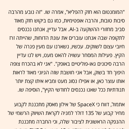
"המומנטום הוא חזק להפליא", אמרה שו. "זה נובע מהרבה
סיבות טובות, והרבה אופטימיות, כמו גם ביקוש חזק מאוד
סביב מחזורי ההשקעה ב-AI. אבל עדיין, אנחנו נכנסים
לתקופה שבה אנחנו עוברים את עונת הדוחות, שהייתה זרז
חיובי עצום לשווקים. עכשיו, נשארנו עם מעין פגרה של
הקיץ. פעילות המסחר עשויה להאט מעט, ויש לנו עדיין
הרבה סיכונים גאו-פוליטיים באופק". "אני לא בהכרח צופה
היפוך חד בשוק, אבל אני חושבת שזה הגיוני מאוד לראות
אותו עוצר כאן, או אפילו נסוג מעט ומביא איתו קצת יותר
תנודתיות ככל שאנו נכנסים לחודשי הקיץ", הוסיפה שו.
אתמול, דווח כי SpaceX של אילון מאסק מתכננת לקבוע
מחיר קבוע של 135 דולר למניה לקראת השיווק הרשמי של
ההנפקה הראשונית לציבור שלה, וכי החברה מתכננת