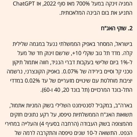
המניה זינקה במעל 700% מאז סוף 2022, אז ChatGPT
התניע את בום הבינה המלאכותית.
2. שוקי האג"ח
בישראל, המסחר באפיק הממשלתי ננעל במגמה שלילית
קלה. מדד תל גוב שקלי 10+, שרשם זינוק חד של מעל
ל-1% ביום שלישי בעקבות דברי הנגיד, חווה אתמול תיקון
טכני קל וסיים בירידה של 0.07%. באפיק הקונצרני, נרשמה
יציבות מוחלטת עם שינויים מזעריים של עד 0.02% במדדי
התל-בונד המרכזיים (תל בונד 20, 40 ו-60).
בארה"ב, במקביל לסנטימנט השלילי בשוק המניות אתמול,
תשואות האג"ח הממשלתיות טיפסו, על רקע נתונים חזקים
מהמצופה בשוק העבודה (הרחבה בסעיף 4) והעלייה במחירי
הנפט. התשואה ל-10 שנים טיפסה והתקרבה לרמה של