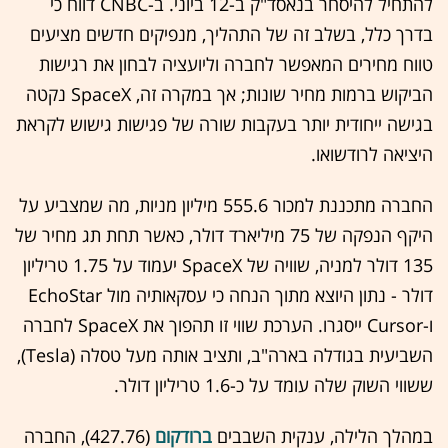
להתחיל להיסחר בנאסד"ק ב-12 ביוני. ב-CNBC דווח כי
בדרך כלל, בשלב זה של התהליך, מנפיקים חדשים מציעים
טווח מחירים המאפשר לחברה וליועציה לבחון את רגישות
הביקוש ברמות מחיר שונות; אך במקרה זה, SpaceX נקטה
בגישה ייחודית יותר בעקבות שורה של פגישות גישוש לקראת
היציאה לרודשואו.
החברה מתכננת למכור 555.6 מיליון מניות, מה שמצביע על
היקף הנפקה של 75 מיליארד דולר, כאשר תחת תג מחיר של
135 דולר למניה, שוויה של SpaceX יעמוד על 1.75 טריליון
דולר - נתון היוצא מתוך הנחה כי עסקאותיה מול EchoStar
ו-Cursor ייסגרו. הערכת שווי זו תהפוך את SpaceX לחברה
השביעית בגודלה בארה"ב, ותציב אותה מעל טסלה (Tesla),
ששווי השוק שלה עומד על כ-1.6 טריליון דולר.
במהלך הלילה, ענקית השבבים
ברודקום
(427.76), החברה