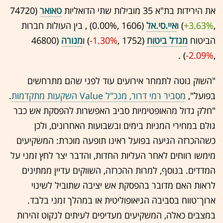
את הירידות בת"א 35 מובילות שתי הדואליות
טאואר
(74720
,‎
+3.63%
‏) ו
איי.סי.אל
(1606 ,‎
0.00%
‏) , בין העולות חברות
הביטוח
מגדל ביטוח
(1752 ,‎
-1.30%
‏) ו
מנורה
(46800
,‎
-2.09%
‏) .
"השוק נוטה לתמחר אירועים עוד לפני שהם מתרחשים
בפועל",
מסביר רמי דרור, מנכ"ל Value השקעות מתקדמות
.
"חלק גדול מהאופטימיות סביב האפשרות להפסקת אש כבר
גולם במחירי המניות בימים ובשבועות האחרונים, ולכן
כשההכרזה הגיעה בפועל ראינו תופעה מוכרת: המשקיעים
מימשו רווחים לאחר העליות החדות, והדבר יצר לחץ זמני על
המדדים. בנוסף, למרות ההכרזה, השווקים עדיין ממתינים
לראות האם מדובר בהפסקת אש יציבה שתוביל לשינוי
ארוך־טווח בסביבה הגיאופוליטית או במהלך זמני בלבד.
במצבים כאלה, המשקיעים מעדיפים לעיתים לנקוט זהירות