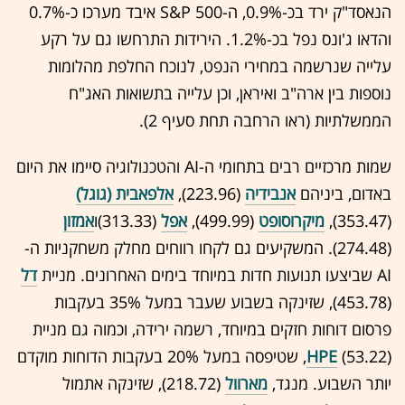
הנאסד"ק ירד בכ-0.9%, ה-S&P 500 איבד מערכו כ-0.7%
והדאו ג'ונס נפל בכ-1.2%. הירידות התרחשו גם על רקע
עלייה שנרשמה במחירי הנפט, לנוכח החלפת מהלומות
נוספות בין ארה"ב ואיראן, וכן עלייה בתשואות האג"ח
הממשלתיות (ראו הרחבה תחת סעיף 2).
שמות מרכזיים רבים בתחומי ה-AI והטכנולוגיה סיימו את היום
באדום, ביניהם
אנבידיה
(223.96),
אלפאבית (גוגל)
(353.47),
מיקרוסופט
(499.99),
אפל
(313.33)ו
אמזון
(274.48). המשקיעים גם לקחו רווחים מחלק משחקניות ה-
AI שביצעו תנועות חדות במיוחד בימים האחרונים. מניית
דל
(453.78), שזינקה בשבוע שעבר במעל 35% בעקבות
פרסום דוחות חזקים במיוחד, רשמה ירידה, וכמוה גם מניית
HPE
(53.22), שטיפסה במעל 20% בעקבות הדוחות מוקדם
יותר השבוע. מנגד,
מארוול
(218.72), שזינקה אתמול