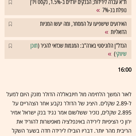
ת"א עברה לירידות; הבנקים יורדים ב-1.5%, נקסט ויז'ן
נופלת בכ-7%
האירועים שישפיעו על המסחר, ומה יעשו המניות
הדואליות
הנדל"ן הלוגיסטי בארה"ב: המגמות שכדאי להכיר (
תוכן
שיווקי
)
16:00
לאור המשך הלחימה מול חיזבאללה הדולר מזנק היום למעל
ל-2.89 שקלים. היציג של הדולר נקבע אחר הצהריים על
2.895 שקלים, נזכיר ששלשום אמר נגיד בנק ישראל אמיר
ירון כי הציפיות לירידה באינפלציה מאפשרות להוריד את
הריבית מהר יותר. דבריו הובילו לירידה חדה בשער השקל