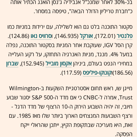
בכ-30% לאחר שמנכ"ל אנבידיה ג'נסן הואנג הכתיר אותה
כ"חברת טריליון הדולר הבאה", טיפסה במסחר.
סקטור התוכנה בלט גם הוא לשלילה, עם ירידות במניות כמו
פלנטיר
(172.01),
אורקל
(146.935), ו
סרוויס נאו
(124.86).
קרן הסל IGV, שעוקבת אחר המניות בסקטור התוכנה, נפלה
במעל 4%. מנגד, מניות האנרגיה התחזקו, על רקע העלייה
במחירי הנפט בעולם, ביניהן
אקסון מובייל
(152.945),
שברון
(186.56)ו
קונוקו-פיליפס
(117.59).
מייגן שו, ראש תחום אסטרטגיית השקעות ב-Wilmington
Trust, אמרה ל-CNBC כי אם מדד ה-S&P 500 יסגור שבוע
חיובי, זה יהיה השבוע הירוק ה-10 הרצוף של מדד הדגל -
ורצף השבועות המנצחים הארוך ביותר שלו מאז 1985. עם
זאת, היא מעריכה שבתקופת הקיץ, ייתכן שהראלי ייקח
הפסקה.