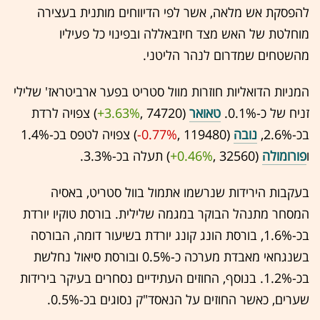
להפסקת אש מלאה, אשר לפי הדיווחים מותנית בעצירה
מוחלטת של האש מצד חיזבאללה ובפינוי כל פעיליו
מהשטחים שמדרום לנהר הליטני.
המניות הדואליות חוזרות מוול סטריט בפער ארביטראז' שלילי
זניח של כ-0.1%.
טאואר
(74720 ,‎
+3.63%
‏) צפויה לרדת
בכ-2.6%,
נובה
(119480 ,‎
-0.77%
‏) צפויה לטפס בכ-1.4%
ו
פורומולה
(32560 ,‎
+0.46%
‏) תעלה בכ-3.3%.
בעקבות הירידות שנרשמו אתמול בוול סטריט, באסיה
המסחר מתנהל הבוקר במגמה שלילית. בורסת טוקיו יורדת
בכ-1.6%, בורסת הונג קונג יורדת בשיעור דומה, הבורסה
בשנגחאי מאבדת מערכה כ-0.5% ובורסת סיאול נחלשת
בכ-1.2%. בנוסף, החוזים העתידיים נסחרים בעיקר בירידות
שערים, כאשר החוזים על הנאסד"ק נסוגים בכ-0.5%.