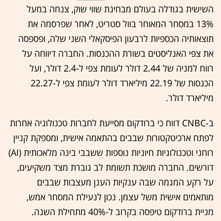
השישית בגודלה בעולם מבחינת שווי שוק, צנחה במעל
13% במסחר המאוחר בוול סטריט, לאחר שפרסמה את
תוצאותיה הכספיות לרבעון הפיסקאלי השני שלה, ופספסה
את צפי האנליסטים בשורת ההכנסות. החברה דיווחה על
רווח למניה של 2.44 דולר לעומת צפי ל-2.4 דולר, ועל
הכנסות של 22.19 מיליארד דולר לעומת צפי ל-22.27
מיליארד דולר.
ב-CNBC דווח כי ברודקום מסייעת לחברות טכנולוגיה אחרות
לפתח ארכיטקטורות שבבים בהתאמה אישית, ומספקת קניין
רוחני וטכנולוגיות חיוניות נוספות ששבבי בינה מלאכותית (AI)
דורשים. החברה מושכת תשומת לב גוברת מצד משקיעים,
על רקע המגמה שבה ענקיות הענן מעצבות שבבים
מותאמים אישית משל עצמן. נכון לנעילת המסחר אמש,
מניית ברודקום טיפסה בקרוב ל-40% מתחילת השנה.