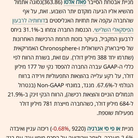
מניית אבטחת הסייבר
פאלו אלטו
(363.86)נסוגה אתמול
מהשיא אליו הגיעה מוקדם יותר השבוע. זאת, על אף
שהחברה עקפה את תחזיות האנליסטים ב
דוחותיה לרבעון
הפיסקאלי השלישי
. הכנסות החברה צמחו ב-31.1% ביחס
לרבעון המקביל, בעיקר בזכות תרומת הרכישות האחרונות
של סייברארק הישראלית ו-Chronosphere האמריקאית
(שתרמו יחד 388 מיליון דולר). עם זאת, בשורת הרווח לפי
כללי ה-GAAP עברה החברה להפסד נקי של 177 מיליון
דולר, על רקע עלייה בהוצאות התפעוליות וירידה ברווח
הגולמי ל-67.6%. מנגד, במונחי Non-GAAP (בנטרול
תגמולים הוניים והוצאות רכישה), הרווח הנקי זינק ב-21.9%
ל-684 מיליון דולר, כשהחברה מייצרת 781 מיליון דולר
מפעילות שוטפת.
מניית
או פי סי אנרגיה
(9220 ,‎
-0.68%
‏) ריכזה עניין ואיבדה
2.6% מערכה, לאחר שהודיעה על הסכם מימון ענק עם בנק