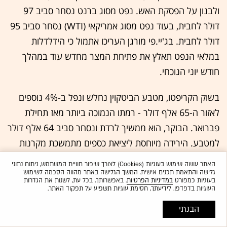
ולבנון על הפסקת האש. נפט מסוג ברנט נסחר סביב 97
דולר לחבית, בעוד נפט מסוג אמריקאי (WTI) נסחר סביב 95
דולר לחבית. בג'יי.פי מורגן העריכו אתמול כי הידלדלות
במלאי הנפט תאלץ את פתיחת המצר מחדש עוד במהלך
חודש יוני הנוכחי.
בשוק הקריפטו, מטבע הביטקוין נחלש ונפל ב-4% נוספים
לאזור ה-65 אלף דולר - רמתו הנמוכה ביותר מאז תחילת
פברואר. הבוקר, הוא ממשיך לרדת ונסחר סביב 64 אלף דולר
למטבע. הירידה מיוחסת ליציאת כספים מתמשכת מקרנות
סל עוקבות ביטקוין בארה"ב ולנטישת נכסי סיכון לטובת מניות
האתר עושה שימוש בעוגיות (Cookies) לצורך שיפור חוויית המשתמש, ניתוח נתוני
השבבים והטכנולוגיה.
גלישה והתאמת תכנים אישית. המשך הגלישה באתר מהווה הסכמה לשימוש
בעוגיות כמפורט
במדיניות הפרטיות
. באפשרותך, בכל עת, לשנות את הגדרות
העוגיות בדפדפן. לידיעתך, חסימת עוגיות תשפיע על תפקוד האתר.
4. מאקרו
הבנתי
בישראל, ארגון ה-OECD פרסם אתמול את תחזית המאקרו